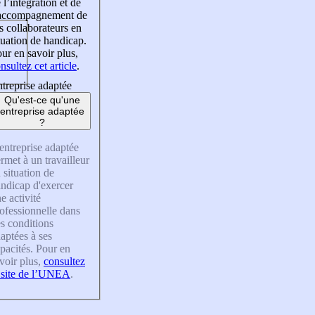
 l’intégration et de
’accompagnement de
s collaborateurs en
tuation de handicap.
ur en savoir plus,
nsultez cet article
.
treprise adaptée
Qu'est-ce qu'une
entreprise adaptée
?
entreprise adaptée
rmet à un travailleur
 situation de
ndicap d'exercer
e activité
ofessionnelle dans
s conditions
aptées à ses
pacités. Pour en
voir plus,
consultez
 site de l’UNEA
.