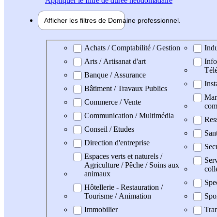
Appliquer
le filtre de durée hebdomadaire
Afficher les filtres de
Domaine pro
fessionnel
Domaine professionel
Achats / Comptabilité / Gestion
Indu
Arts / Artisanat d'art
Info
Tél
Banque / Assurance
Inst
Bâtiment / Travaux Publics
Mark
Commerce / Vente
com
Communication / Multimédia
Res
Conseil / Etudes
San
Direction d'entreprise
Secr
Espaces verts et naturels /
Serv
Agriculture / Pêche / Soins aux
coll
animaux
Spe
Hôtellerie - Restauration /
Tourisme / Animation
Spo
Immobilier
Tran