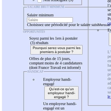
de
l
SALAIRE BRUT MINIMUM
se
si
Salaire minimum
Po
co
Choisissez une périodicité pour le salaire saisi
En
OPPORTUNITÉS
Soyez parmi les 1ers à postuler
(3)
résultats
Pourquoi serez-vous parmi les
L'
premiers à postuler ?
pe
Offres de plus de 15 jours,
en
comptant moins de 4 candidatures
ha
(dont France Travail est informé)
un
HANDICAP
pr
de
Employeur handi-
ad
engagé
ca
Qu'est-ce qu'un
sa
employeur handi-
le
engagé ?
Un employeur handi-
engagé est un