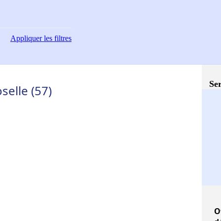
Appliquer
les filtres
Ser
selle (57)
O