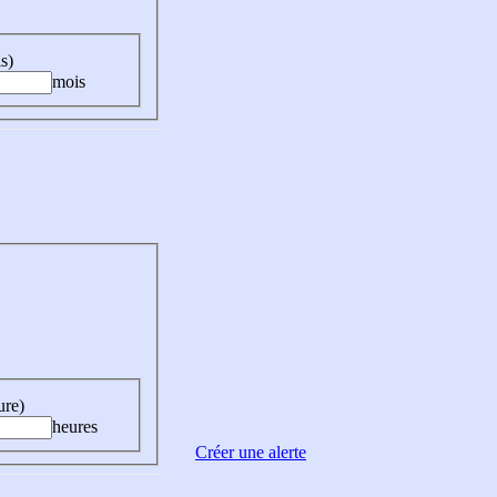
s)
mois
ure)
heures
Créer une alerte