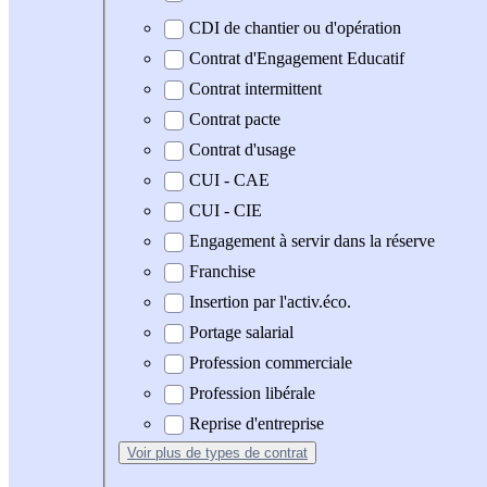
CDI de chantier ou d'opération
Contrat d'Engagement Educatif
Contrat intermittent
Contrat pacte
Contrat d'usage
CUI - CAE
CUI - CIE
Engagement à servir dans la réserve
Franchise
Insertion par l'activ.éco.
Portage salarial
Profession commerciale
Profession libérale
Reprise d'entreprise
Voir plus
de types de contrat