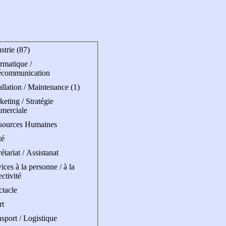
strie (87)
rmatique /
écommunication
allation / Maintenance (1)
eting / Stratégie
merciale
sources Humaines
té
étariat / Assistanat
ices à la personne / à la
ectivité
ctacle
rt
sport / Logistique