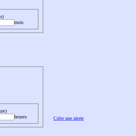
s)
mois
ure)
heures
Créer une alerte