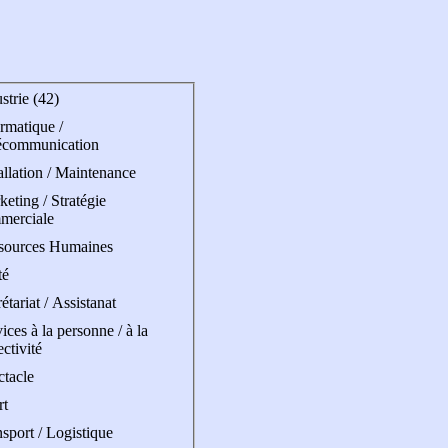
strie (42)
rmatique /
écommunication
allation / Maintenance
eting / Stratégie
merciale
sources Humaines
té
étariat / Assistanat
ices à la personne / à la
ectivité
ctacle
rt
sport / Logistique