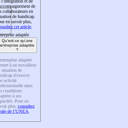
 l’intégration et de
’accompagnement de
s collaborateurs en
tuation de handicap.
ur en savoir plus,
nsultez cet article
.
treprise adaptée
Qu'est-ce qu'une
entreprise adaptée
?
entreprise adaptée
rmet à un travailleur
 situation de
ndicap d'exercer
e activité
ofessionnelle dans
s conditions
aptées à ses
pacités. Pour en
voir plus,
consultez
 site de l’UNEA
.