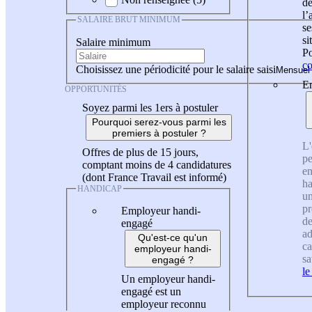
de
l
SALAIRE BRUT MINIMUM
se
si
Salaire minimum
Po
co
Choisissez une périodicité pour le salaire saisi
En
OPPORTUNITÉS
Soyez parmi les 1ers à postuler
Pourquoi serez-vous parmi les
premiers à postuler ?
L'
Offres de plus de 15 jours,
pe
comptant moins de 4 candidatures
en
(dont France Travail est informé)
ha
HANDICAP
un
pr
Employeur handi-
de
engagé
ad
Qu'est-ce qu'un
ca
employeur handi-
sa
engagé ?
le
Un employeur handi-
engagé est un
employeur reconnu