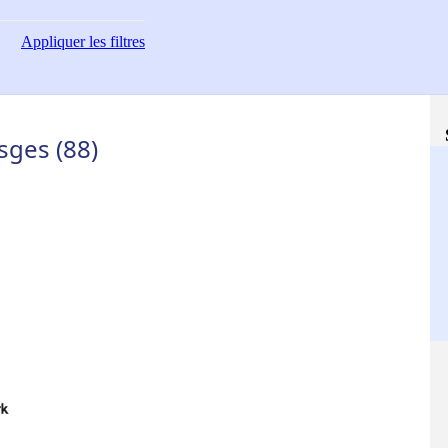
Appliquer
les filtres
sges (88)