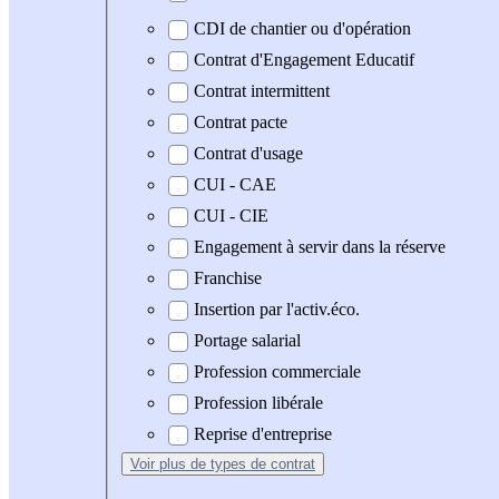
CDI de chantier ou d'opération
Contrat d'Engagement Educatif
Contrat intermittent
Contrat pacte
Contrat d'usage
CUI - CAE
CUI - CIE
Engagement à servir dans la réserve
Franchise
Insertion par l'activ.éco.
Portage salarial
Profession commerciale
Profession libérale
Reprise d'entreprise
Voir plus
de types de contrat