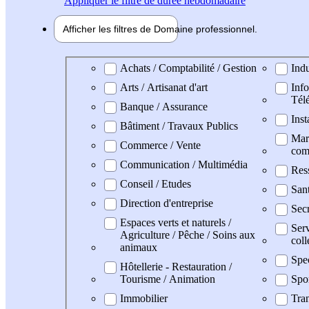
Appliquer
le filtre de durée hebdomadaire
Afficher les filtres de
Domaine pro
fessionnel
Domaine professionel
Achats / Comptabilité / Gestion
Indu
Arts / Artisanat d'art
Info
Tél
Banque / Assurance
Inst
Bâtiment / Travaux Publics
Mark
Commerce / Vente
com
Communication / Multimédia
Res
Conseil / Etudes
San
Direction d'entreprise
Secr
Espaces verts et naturels /
Serv
Agriculture / Pêche / Soins aux
coll
animaux
Spe
Hôtellerie - Restauration /
Tourisme / Animation
Spo
Immobilier
Tran