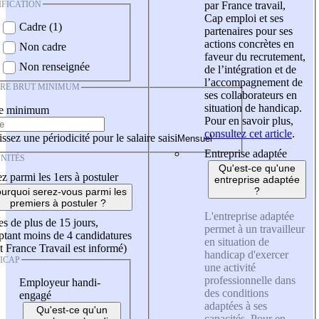
IFICATION
par France travail,
Cap emploi et ses
Cadre (1)
partenaires pour ses
actions concrètes en
Non cadre
faveur du recrutement,
Non renseignée
de l’intégration et de
l’accompagnement de
IRE BRUT MINIMUM
ses collaborateurs en
situation de handicap.
re minimum
Pour en savoir plus,
consultez cet article
.
ssez une périodicité pour le salaire saisi
Entreprise adaptée
NITÉS
Qu'est-ce qu'une
z parmi les 1ers à postuler
entreprise adaptée
?
urquoi serez-vous parmi les
premiers à postuler ?
L'entreprise adaptée
es de plus de 15 jours,
permet à un travailleur
tant moins de 4 candidatures
en situation de
t France Travail est informé)
handicap d'exercer
ICAP
une activité
professionnelle dans
Employeur handi-
des conditions
engagé
adaptées à ses
Qu'est-ce qu'un
capacités. Pour en