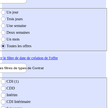
e création de l'offre
Un jour
Trois jours
Une semaine
Deux semaines
Un mois
Toutes les offres
er
le filtre de date de création de l'offre
les filtres de types de
Contrat
de contrat
CDI (1)
CDD
Intérim
CDI Intérimaire