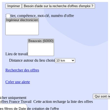
Imprimer
Besoin d'aide sur la recherche d'offres d'emploi ?
Métier, compétence, mot-clé, numéro d'offre
Lieu de travail
Distance autour du lieu choisi
Rechercher
des offres
Créer une alerte
Qui sont n
icher uniquement
 offres France Travail
Cette action recharge la liste des offres
les filtres de
Date de création
de l'offre