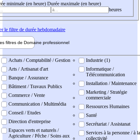
ée minimale (en heure)
Durée maximale (en heure)
heures
er
le filtre de durée hebdomadaire
les filtres de
Domaine pro
fessionnel
ne professionel
Achats / Comptabilité / Gestion
Industrie (1)
Arts / Artisanat d'art
Informatique /
Télécommunication
Banque / Assurance
Installation / Maintenance
Bâtiment / Travaux Publics
Marketing / Stratégie
Commerce / Vente
commerciale
Communication / Multimédia
Ressources Humaines
Conseil / Etudes
Santé
Direction d'entreprise
Secrétariat / Assistanat
Espaces verts et naturels /
Services à la personne / à l
Agriculture / Pêche / Soins aux
collectivité