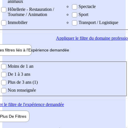
animaux
Spectacle
Hôtellerie - Restauration /
Tourisme / Animation
Sport
Immobilier
Transport / Logistique
Appliquer
le filtre du domaine professi
es filtres liés à l'
Expérience
demandée
ience demandée
Moins de 1 an
De 1 à 3 ans
Plus de 3 ans (1)
Non renseignée
er
le filtre de l'expérience demandée
Plus De
Filtres