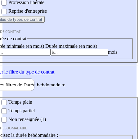
Profession libérale
Reprise d'entreprise
plus
de types de contrat
 DE CONTRAT
ée de contrat
ée minimale (en mois)
Durée maximale (en mois)
mois
er
le filtre du type de contrat
les filtres de
Durée hebdo
madaire
 hebdomadaire
Temps plein
Temps partiel
Non renseignée (1)
 HEBDOMADAIRE
cisez la durée hebdomadaire :