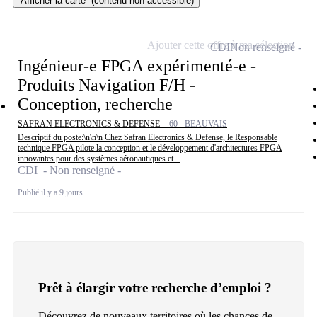
Afficher la carte
(contenu non-accessible)
Ajouter cette offre à ma sélection
CDI
Non renseigné
Ingénieur-e FPGA expérimenté-e -
Produits Navigation F/H -
Conception, recherche
SAFRAN ELECTRONICS & DEFENSE -
60 - BEAUVAIS
Descriptif du poste:\n\n\n Chez Safran Electronics & Defense, le Responsable
technique FPGA pilote la conception et le développement d'architectures FPGA
innovantes pour des systèmes aéronautiques et...
CDI - Non renseigné
Publié il y a 9 jours
Prêt à élargir votre recherche d’emploi ?
Découvrez de nouveaux territoires où les chances de