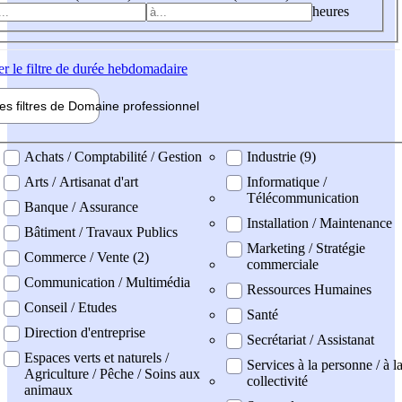
heures
er
le filtre de durée hebdomadaire
les filtres de
Domaine pro
fessionnel
ne professionel
Achats / Comptabilité / Gestion
Industrie (9)
Arts / Artisanat d'art
Informatique /
Télécommunication
Banque / Assurance
Installation / Maintenance
Bâtiment / Travaux Publics
Marketing / Stratégie
Commerce / Vente (2)
commerciale
Communication / Multimédia
Ressources Humaines
Conseil / Etudes
Santé
Direction d'entreprise
Secrétariat / Assistanat
Espaces verts et naturels /
Services à la personne / à l
Agriculture / Pêche / Soins aux
collectivité
animaux