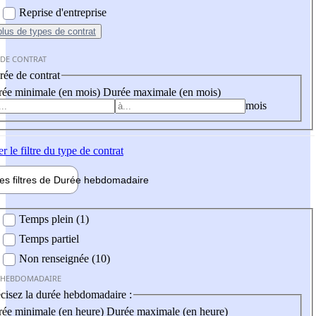
Reprise d'entreprise
plus
de types de contrat
 DE CONTRAT
ée de contrat
ée minimale (en mois)
Durée maximale (en mois)
mois
er
le filtre du type de contrat
les filtres de
Durée hebdo
madaire
 hebdomadaire
Temps plein (1)
Temps partiel
Non renseignée (10)
 HEBDOMADAIRE
cisez la durée hebdomadaire :
ée minimale (en heure)
Durée maximale (en heure)