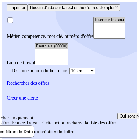
Imprimer
Besoin d'aide sur la recherche d'offres d'emploi ?
Métier, compétence, mot-clé, numéro d'offre
Lieu de travail
Distance autour du lieu choisi
Rechercher
des offres
Créer une alerte
Qui sont n
icher uniquement
 offres France Travail
Cette action recharge la liste des offres
les filtres de
Date de création
de l'offre