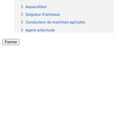
Fermer
Fermer
le détail de l'offre
/
Offre
sur
Offre précéden