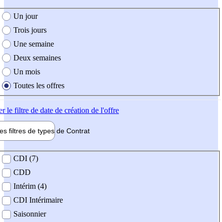
e création de l'offre
Un jour
Trois jours
Une semaine
Deux semaines
Un mois
Toutes les offres
er
le filtre de date de création de l'offre
les filtres de types de
Contrat
de contrat
CDI (7)
CDD
Intérim (4)
CDI Intérimaire
Saisonnier