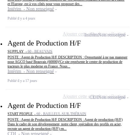
et l'Europe, est à vos côtés pour vous proposer des...
Intérim - Non renseigné
Publié il y a 4 jours
Ajouter cette offre à ma sélection
Intérim
Non renseigné
Agent de Production H/F
SUPPLAY -
60 - BEAUVAIS
POSTE : Agent de Production H/F DESCRIPTION : Opportunité à ne pas manquer
pour AGCO basé Beauvais (60000)!Ce site représente le centre de production de
tracteurs le plus moderne en France. Nous...
Intérim - Non renseigné
Publié il y a 17 jours
Ajouter cette offre à ma sélection
CDI
Non renseigné
Agent de Production H/F
START PEOPLE -
60 - BAILLEUL-SUR-THÉRAIN
POSTE : Agent de Production H/F DESCRIPTION : Agent de production (H/F)
Dans le cadre de son développement, notre client, spécialiste des profils en acier,
recrute un agent de production (H/F) en...
CDI - Non renseigné