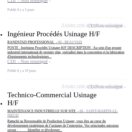
CDI - Non renseigné
Publié il y a 5 jours
Ajouter cette offre à ma sélection
CDI
Non renseigné
Ingénieur Procédés Usinage H/F
RANDSTAD PROFESSIONAL -
60 - BEAUVAIS
POSTE : Ingénieur Procédés Usinage H/F DESCRIPTION : Au sein d'un groupe
industriel international de premier plan, spécialisé dans la conception et la fabrication
d'équipements technologiques...
CDI - Non renseigné
Publié il y a 19 jours
Ajouter cette offre à ma sélection
CDI
Non renseigné
Technico-Commercial Usinage
H/F
MAINTENANCE INDUSTRIELLE SUR SITE -
60 - SAINT-MARTIN-LE-
NŒUD
Rattaché au Responsable de Production Usinage, vous êtes au cœur du
développement stratégique de l’usinage de l’entreprise. Vos principales missions
seront : · Identifier et développer...