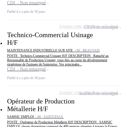
CDI - Non renseigné
Publié il y a plus de 30 jours
Ajouter cette offre à ma sélection
CDI
Non renseigné
Technico-Commercial Usinage
H/F
MAINTENANCE INDUSTRIELLE SUR SITE -
60 - BEAUVAIS
POSTE : Technico-Commercial Usinage H/F DESCRIPTION : Rattaché au
Responsable de Production Usinage, vous êtes au coeur du développement
stratégique de l'usinage de l'entreprise. Vos principales...
CDI - Non renseigné
Publié il y a plus de 30 jours
Ajouter cette offre à ma sélection
Intérim
Non renseigné
Opérateur de Production
Métallerie H/F
SAMSIC EMPLOI -
60 - SAINT-PAUL
POSTE : Opérateur de Production Métallerie H/F DESCRIPTION : SAMSIC
EMPLOI, réseau dynamique composé de 400 agences réparties à travers la France