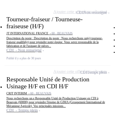
Ajouter cette offre à ma sélection
CDI
Non renseigné
Tourneur-fraiseur / Tourneuse-
fraiseuse (H/F)
JT INTERNATIONAL FRANCE -
60 - BEAUVAIS
Description du poste : Description du poste : Nous recherchons un(e) tourneur-
fraiseur qualifié(e) pour rejoindre notre équipe. Vous serez responsable de la
fabrication et de l'usinage de pièces...
CDI - Non renseigné
Publié il y a plus de 30 jours
Ajouter cette offre à ma sélection
CDI
Temps plein
Responsable Unité de Production
Usinage H/F en CDI H/F
CRIT INTERIM -
60 - BEAUVAIS
Nous recherchons un.e Responsable Unité de Production Usinage en CDI à
Beauvais (60000) pour rejoindre l'équipe de GIMA (Groupement International de
Mécanique Agricole). Vos principales missions...
CDI - Temps plein