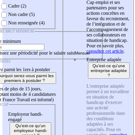
Cap emploi et ses
Cadre (2)
partenaires pour ses
actions concrètes en
Non cadre (5)
faveur du recrutement,
Non renseignée (4)
de l’intégration et de
l’accompagnement de
IRE BRUT MINIMUM
ses collaborateurs en
situation de handicap.
re minimum
Pour en savoir plus,
consultez cet article
.
ssez une périodicité pour le salaire saisi
Entreprise adaptée
NITÉS
Qu'est-ce qu'une
z parmi les 1ers à postuler
entreprise adaptée
?
urquoi serez-vous parmi les
premiers à postuler ?
L'entreprise adaptée
es de plus de 15 jours,
permet à un travailleur
tant moins de 4 candidatures
en situation de
t France Travail est informé)
handicap d'exercer
ICAP
une activité
professionnelle dans
Employeur handi-
des conditions
engagé
adaptées à ses
Qu'est-ce qu'un
capacités. Pour en
employeur handi-
savoir plus,
consultez