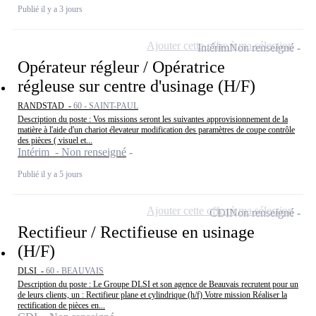
Publié il y a 3 jours
Ajouter cette offre à ma sélection
Intérim
Non renseigné
Opérateur régleur / Opératrice
régleuse sur centre d'usinage (H/F)
RANDSTAD -
60 - SAINT-PAUL
Description du poste : Vos missions seront les suivantes approvisionnement de la
matière à l'aide d'un chariot élevateur modification des paramètres de coupe contrôle
des pièces ( visuel et...
Intérim - Non renseigné
Publié il y a 5 jours
Ajouter cette offre à ma sélection
CDI
Non renseigné
Rectifieur / Rectifieuse en usinage
(H/F)
DLSI -
60 - BEAUVAIS
Description du poste : Le Groupe DLSI et son agence de Beauvais recrutent pour un
de leurs clients, un : Rectifieur plane et cylindrique (h/f) Votre mission Réaliser la
rectification de pièces en...