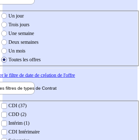
e création de l'offre
Un jour
Trois jours
Une semaine
Deux semaines
Un mois
Toutes les offres
er
le filtre de date de création de l'offre
les filtres de types de
Contrat
de contrat
CDI (37)
CDD (2)
Intérim (1)
CDI Intérimaire