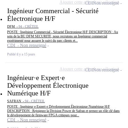
Ajouter cette offre à ma sélection
CDI
Non renseigné
Ingénieur Commercial - Sécurité
Électronique H/F
DFM -
94 - CRÉTEIL
POSTE : Ingénieur Commercial - Sécurité Électronique H/F DESCRIPTION : Au
sein de la BU DFM SECURITE, nous recrutons un Ingénieur commercial
expérimenté pour assurer le suivi du parc clients et...
CDI - Non renseigné
Publié il y a 15 jours
Ajouter cette offre à ma sélection
CDI
Non renseigné
Ingénieur·e Expert·e
Développement Électronique
Numérique H/F
SAFRAN -
94 - CRÉTEIL
POSTE : Ingénieur·e Expert·e Développement Électronique Numérique H/F
DESCRIPTION : Rejoignez la Division Power de Safran et prenez un rôle clé dans
le développement de firmware FPGA critiques pour...
CDI - Non renseigné