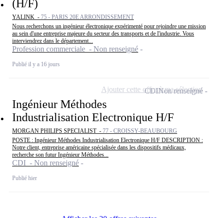
(H/F)
YALINK -
75 - PARIS 20E ARRONDISSEMENT
Nous recherchons un ingénieur électronique expérimenté pour rejoindre une mission
au sein d'une entreprise majeure du secteur des transports et de l'industrie. Vous
interviendrez dans le département...
Profession commerciale - Non renseigné
Publié il y a 16 jours
Ajouter cette offre à ma sélection
CDI
Non renseigné
Ingénieur Méthodes
Industrialisation Electronique H/F
MORGAN PHILIPS SPECIALIST -
77 - CROISSY-BEAUBOURG
POSTE : Ingénieur Méthodes Industrialisation Electronique H/F DESCRIPTION :
Notre client, entreprise américaine spécialisée dans les dispositifs médicaux,
recherche son futur Ingénieur Méthodes...
CDI - Non renseigné
Publié hier