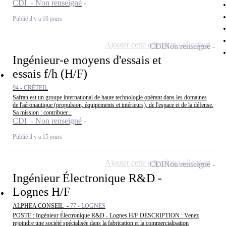
CDI - Non renseigné
Publié il y a 16 jours
Ajouter cette offre à ma sélection
CDI
Non renseigné
Ingénieur-e moyens d'essais et
essais f/h (H/F)
94 - CRÉTEIL
Safran est un groupe international de haute technologie opérant dans les domaines
de l'aéronautique (propulsion, équipements et intérieurs), de l'espace et de la défense.
Sa mission : contribuer...
CDI - Non renseigné
Publié il y a 15 jours
Ajouter cette offre à ma sélection
CDI
Non renseigné
Ingénieur Électronique R&D -
Lognes H/F
ALPHEA CONSEIL -
77 - LOGNES
POSTE : Ingénieur Électronique R&D - Lognes H/F DESCRIPTION : Venez
rejoindre une société spécialisée dans la fabrication et la commercialisation