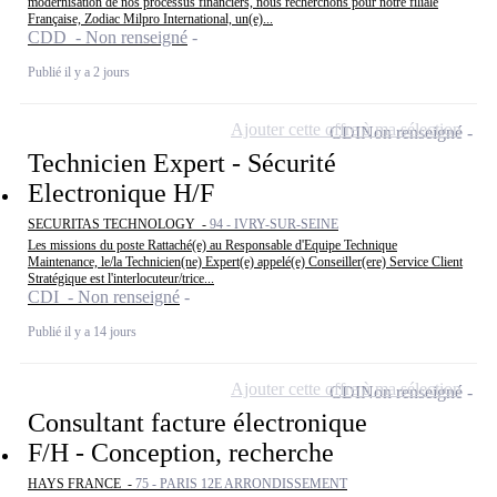
modernisation de nos processus financiers, nous recherchons pour notre filiale
Française, Zodiac Milpro International, un(e)...
CDD - Non renseigné
Publié il y a 2 jours
Ajouter cette offre à ma sélection
CDI
Non renseigné
Technicien Expert - Sécurité
Electronique H/F
SECURITAS TECHNOLOGY -
94 - IVRY-SUR-SEINE
Les missions du poste Rattaché(e) au Responsable d'Equipe Technique
Maintenance, le/la Technicien(ne) Expert(e) appelé(e) Conseiller(ere) Service Client
Stratégique est l'interlocuteur/trice...
CDI - Non renseigné
Publié il y a 14 jours
Ajouter cette offre à ma sélection
CDI
Non renseigné
Consultant facture électronique
F/H - Conception, recherche
HAYS FRANCE -
75 - PARIS 12E ARRONDISSEMENT