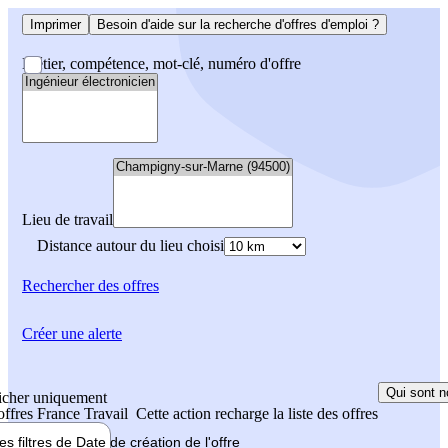
Imprimer
Besoin d'aide sur la recherche d'offres d'emploi ?
Métier, compétence, mot-clé, numéro d'offre
Lieu de travail
Distance autour du lieu choisi
Rechercher
des offres
Créer une alerte
Qui sont n
icher uniquement
 offres France Travail
Cette action recharge la liste des offres
les filtres de
Date de création
de l'offre