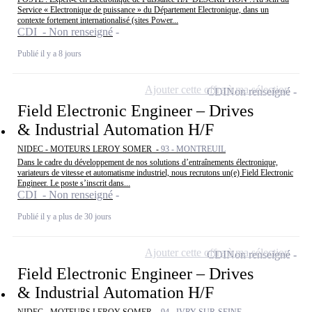
Service « Electronique de puissance » du Département Electronique, dans un
contexte fortement internationalisé (sites Power...
CDI - Non renseigné
Publié il y a 8 jours
Ajouter cette offre à ma sélection
CDI
Non renseigné
Field Electronic Engineer – Drives
& Industrial Automation H/F
NIDEC - MOTEURS LEROY SOMER -
93 - MONTREUIL
Dans le cadre du développement de nos solutions d’entraînements électronique,
variateurs de vitesse et automatisme industriel, nous recrutons un(e) Field Electronic
Engineer. Le poste s’inscrit dans...
CDI - Non renseigné
Publié il y a plus de 30 jours
Ajouter cette offre à ma sélection
CDI
Non renseigné
Field Electronic Engineer – Drives
& Industrial Automation H/F
NIDEC - MOTEURS LEROY SOMER -
94 - IVRY-SUR-SEINE