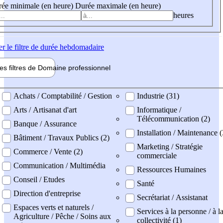
ée minimale (en heure)
Durée maximale (en heure)
heures
er
le filtre de durée hebdomadaire
les filtres de
Domaine pro
fessionnel
ne professionel
Achats / Comptabilité / Gestion
Industrie (31)
Arts / Artisanat d'art
Informatique /
Télécommunication (2)
Banque / Assurance
Installation / Maintenance (
Bâtiment / Travaux Publics (2)
Marketing / Stratégie
Commerce / Vente (2)
commerciale
Communication / Multimédia
Ressources Humaines
Conseil / Etudes
Santé
Direction d'entreprise
Secrétariat / Assistanat
Espaces verts et naturels /
Services à la personne / à l
Agriculture / Pêche / Soins aux
collectivité (1)