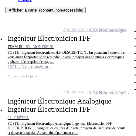
Afficher la carte
(contenu non-accessible)
Ajouter cette offre à ma sélection
CDI
Non renseigné
Ingénieur Electronicien H/F
TEAM.IS -
93 - MONTREUIL
POSTE : Ingénieur Electronicien H/F DESCRIPTION : En postulant à cette offre,
vous aurez l'opportunité de rejoindre un acteur majeur des solutions électroniques
globales. L'entreprise s'engage...
CDI - Non renseigné
Publié il y a 12 jours
Ajouter cette offre à ma sélection
CDI
Non renseigné
Ingénieur Électronique Analogique
Ingénieur Électronicien H/F
94 - CRÉTEIL
POSTE : Ingénieur Électronique Analogique Ingénieur Électronicien H/F
DESCRIPTION : Rejoignez les équipes d'un acteur majeur de l'industrie de pointe
et du secteur spatial. Au sein du département en...