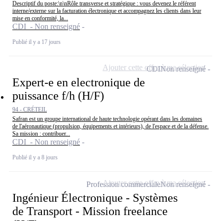
Descriptif du poste:\n\nRôle transverse et stratégique : vous devenez le référent
interne/externe sur la facturation électronique et accompagnez les clients dans leur
mise en conformité, la...
CDI - Non renseigné
Publié il y a 17 jours
Ajouter cette offre à ma sélection
CDI
Non renseigné
Expert-e en electronique de
puissance f/h (H/F)
94 - CRÉTEIL
Safran est un groupe international de haute technologie opérant dans les domaines
de l'aéronautique (propulsion, équipements et intérieurs), de l'espace et de la défense.
Sa mission : contribuer...
CDI - Non renseigné
Publié il y a 8 jours
Ajouter cette offre à ma sélection
Profession commerciale
Non renseigné
Ingénieur Électronique - Systèmes
de Transport - Mission freelance