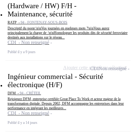
(Hardware / HW) F/H -
Maintenance, sécurité
RATP -
94 - FONTENAY-SOUS-BOIS
Descriptif du poste:\n\nVos journées en quelques mots ?\n\nVous aurez
principalement la charge de :\n\nHomologuer les produits dits de sécurité ferroviaire
destinés aux installations sur le réseau...
CDI - Non renseigné
Publié il y a 9 jours
Ajouter cette offre à ma sélection
CDI
Non renseigné
Ingénieur commercial - Sécurité
électronique (H/F)
DFM -
94 - CRÉTEIL
Rejoignez DFM, entreprise certifiée Great Place To Work et acteur majeur de la
transformation digitale. Depuis 2002, DFM accompagne les entreprises dans leur
performance en intégrant les meilleures...
CDI - Non renseigné
Publié il y a 14 jours