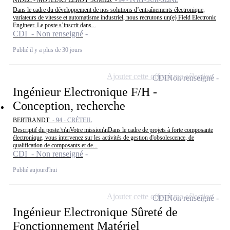
Dans le cadre du développement de nos solutions d’entraînements électronique,
variateurs de vitesse et automatisme industriel, nous recrutons un(e) Field Electronic
Engineer. Le poste s’inscrit dans...
CDI - Non renseigné
Publié il y a plus de 30 jours
Ajouter cette offre à ma sélection
CDI
Non renseigné
Ingénieur Electronique F/H -
Conception, recherche
BERTRANDT -
94 - CRÉTEIL
Descriptif du poste:\n\nVotre mission\nDans le cadre de projets à forte composante
électronique, vous intervenez sur les activités de gestion d'obsolescence, de
qualification de composants et de...
CDI - Non renseigné
Publié aujourd'hui
Ajouter cette offre à ma sélection
CDI
Non renseigné
Ingénieur Electronique Sûreté de
Fonctionnement Matériel