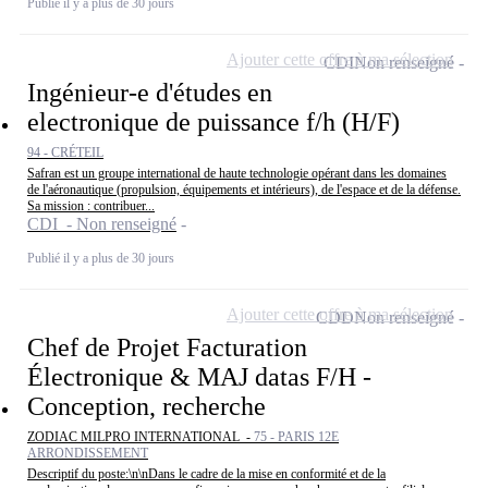
Publié il y a plus de 30 jours
Ajouter cette offre à ma sélection
CDI
Non renseigné
Ingénieur-e d'études en
electronique de puissance f/h (H/F)
94 - CRÉTEIL
Safran est un groupe international de haute technologie opérant dans les domaines
de l'aéronautique (propulsion, équipements et intérieurs), de l'espace et de la défense.
Sa mission : contribuer...
CDI - Non renseigné
Publié il y a plus de 30 jours
Ajouter cette offre à ma sélection
CDD
Non renseigné
Chef de Projet Facturation
Électronique & MAJ datas F/H -
Conception, recherche
ZODIAC MILPRO INTERNATIONAL -
75 - PARIS 12E
ARRONDISSEMENT
Descriptif du poste:\n\nDans le cadre de la mise en conformité et de la