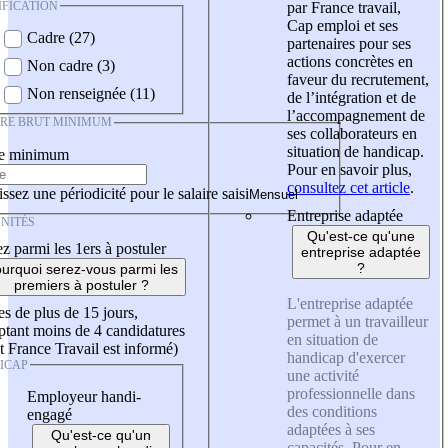
IFICATION
par France travail,
Cap emploi et ses
Cadre (27)
partenaires pour ses
actions concrètes en
Non cadre (3)
faveur du recrutement,
Non renseignée (11)
de l’intégration et de
l’accompagnement de
IRE BRUT MINIMUM
ses collaborateurs en
situation de handicap.
re minimum
Pour en savoir plus,
consultez cet article
.
ssez une périodicité pour le salaire saisi
Entreprise adaptée
NITÉS
Qu'est-ce qu'une
z parmi les 1ers à postuler
entreprise adaptée
?
urquoi serez-vous parmi les
premiers à postuler ?
L'entreprise adaptée
es de plus de 15 jours,
permet à un travailleur
tant moins de 4 candidatures
en situation de
t France Travail est informé)
handicap d'exercer
ICAP
une activité
professionnelle dans
Employeur handi-
des conditions
engagé
adaptées à ses
Qu'est-ce qu'un
capacités. Pour en