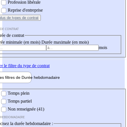
Profession libérale
Reprise d'entreprise
plus
de types de contrat
 DE CONTRAT
ée de contrat
ée minimale (en mois)
Durée maximale (en mois)
mois
er
le filtre du type de contrat
les filtres de
Durée hebdo
madaire
 hebdomadaire
Temps plein
Temps partiel
Non renseignée (41)
 HEBDOMADAIRE
cisez la durée hebdomadaire :