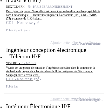
NEXTGEN RH -
75 - PARIS 9E ARRONDISSEMENT
Description du poste : Notre client est une entreprise handi-accueillante, spécialisée
dans l' aéronautique . Il recrute un(e Ingénieur Électronique (H/F) CDI - PARIS
(75) à compter de 41K (selon...
CDI - Non renseigné
Publié il y a 30 jours
Ajouter cette offre à ma sélection
CDI
Non renseigné
Ingénieur conception électronique
- Télécom H/F
VIVERIS -
91 - MASSY
Viveris est un groupe de conseil et d'ingénierie spécialisé dans la conduite et la
réalisation de projets dans les domaines de l'informatique et de l'électronique.
S'engager avec Viveris, c'est...
CDI - Non renseigné
Publié hier
Ajouter cette offre à ma sélection
CDI
Non renseigné
Ingénieur Électronique H/F