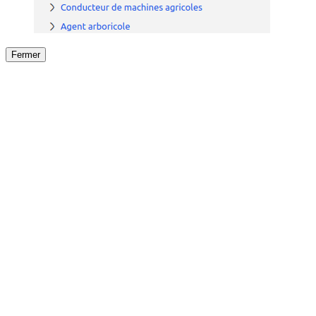
Fermer
Fermer
le détail de l'offre
/
Offre
sur
Offre précéden