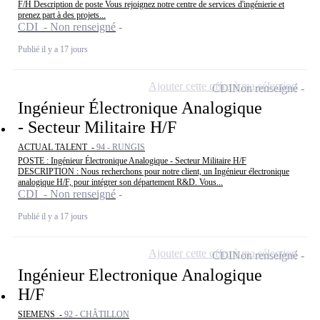
F/H Description de poste Vous rejoignez notre centre de services d'ingénierie et
prenez part à des projets...
CDI - Non renseigné
Publié il y a 17 jours
Ajouter cette offre à ma sélection
CDI
Non renseigné
Ingénieur Électronique Analogique
- Secteur Militaire H/F
ACTUAL TALENT -
94 - RUNGIS
POSTE : Ingénieur Électronique Analogique - Secteur Militaire H/F
DESCRIPTION : Nous recherchons pour notre client, un Ingénieur électronique
analogique H/F, pour intégrer son département R&D. Vous...
CDI - Non renseigné
Publié il y a 17 jours
Ajouter cette offre à ma sélection
CDI
Non renseigné
Ingénieur Electronique Analogique
H/F
SIEMENS -
92 - CHÂTILLON