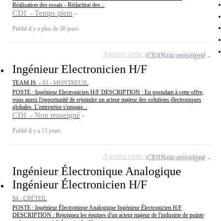
Réalisation des essais - Rédaction des...
CDI - Temps plein
Publié il y a plus de 30 jours
Ajouter cette offre à ma sélection
CDI
Non renseigné
Ingénieur Electronicien H/F
TEAM.IS -
93 - MONTREUIL
POSTE : Ingénieur Electronicien H/F DESCRIPTION : En postulant à cette offre,
vous aurez l'opportunité de rejoindre un acteur majeur des solutions électroniques
globales. L'entreprise s'engage...
CDI - Non renseigné
Publié il y a 13 jours
Ajouter cette offre à ma sélection
CDI
Non renseigné
Ingénieur Électronique Analogique
Ingénieur Électronicien H/F
94 - CRÉTEIL
POSTE : Ingénieur Électronique Analogique Ingénieur Électronicien H/F
DESCRIPTION : Rejoignez les équipes d'un acteur majeur de l'industrie de pointe