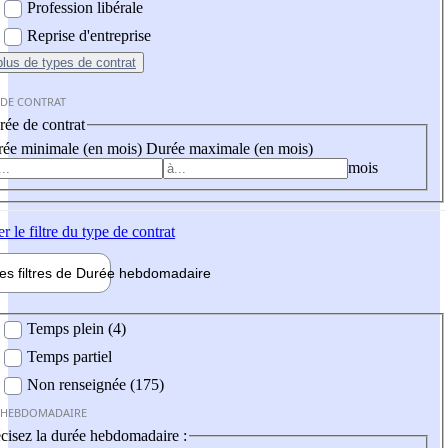
Profession libérale
Reprise d'entreprise
plus
de types de contrat
 DE CONTRAT
ée de contrat
ée minimale (en mois)
Durée maximale (en mois)
mois
er
le filtre du type de contrat
les filtres de
Durée hebdo
madaire
 hebdomadaire
Temps plein (4)
Temps partiel
Non renseignée (175)
 HEBDOMADAIRE
cisez la durée hebdomadaire :