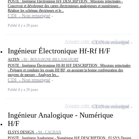
POSTE : Ingénieur Électronique H/F DESCRIPTION : Missions principales -
Concevoir et développer des cartes électroniques analogiques et numériques -
Réaliser les schémas électriques et le...
CDI - Non renseigné
Publié il y a 28 jours
Ajouter cette offre à ma sélection
CDI
Non renseigné
Ingénieur Électronique Hf-Rf H/F
ALTEN -
92 - BOULOGNE-BILLANCOURT
POSTE : Ingénieur Électronique Hf-Rf H/F DESCRIPTION : Missions principales
- Préparer et conduire les essais HF/RF, en assurant la bonne configuration des
moyens de mesure - Analyser les...
CDI - Non renseigné
Publié il y a 29 jours
Ajouter cette offre à ma sélection
CDI
Non renseigné
Ingénieur Analogique - Numérique
H/F
ELSYS DESIGN -
94 - CACHAN
POSTE : Ingénieur Analogique - Numérique H/F DESCRIPTION : ELSYS Design