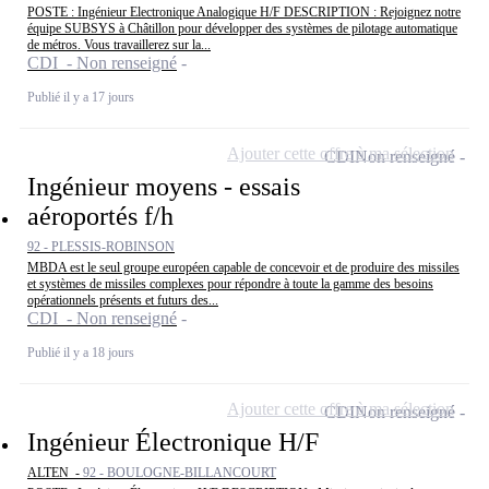
POSTE : Ingénieur Electronique Analogique H/F DESCRIPTION : Rejoignez notre
équipe SUBSYS à Châtillon pour développer des systèmes de pilotage automatique
de métros. Vous travaillerez sur la...
CDI - Non renseigné
Publié il y a 17 jours
Ajouter cette offre à ma sélection
CDI
Non renseigné
Ingénieur moyens - essais
aéroportés f/h
92 - PLESSIS-ROBINSON
MBDA est le seul groupe européen capable de concevoir et de produire des missiles
et systèmes de missiles complexes pour répondre à toute la gamme des besoins
opérationnels présents et futurs des...
CDI - Non renseigné
Publié il y a 18 jours
Ajouter cette offre à ma sélection
CDI
Non renseigné
Ingénieur Électronique H/F
ALTEN -
92 - BOULOGNE-BILLANCOURT