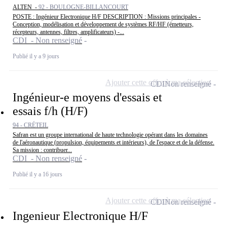
ALTEN -
92 - BOULOGNE-BILLANCOURT
POSTE : Ingénieur Electronique H/F DESCRIPTION : Missions principales -
Conception, modélisation et développement de systèmes RF/HF (émetteurs,
récepteurs, antennes, filtres, amplificateurs) -...
CDI - Non renseigné
Publié il y a 9 jours
Ajouter cette offre à ma sélection
CDI
Non renseigné
Ingénieur-e moyens d'essais et
essais f/h (H/F)
94 - CRÉTEIL
Safran est un groupe international de haute technologie opérant dans les domaines
de l'aéronautique (propulsion, équipements et intérieurs), de l'espace et de la défense.
Sa mission : contribuer...
CDI - Non renseigné
Publié il y a 16 jours
Ajouter cette offre à ma sélection
CDI
Non renseigné
Ingenieur Electronique H/F