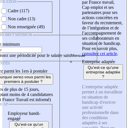
IFICATION
par France travail,
Cap emploi et ses
Cadre (117)
partenaires pour ses
actions concrètes en
Non cadre (13)
faveur du recrutement,
Non renseignée (49)
de l’intégration et de
l’accompagnement de
IRE BRUT MINIMUM
ses collaborateurs en
situation de handicap.
re minimum
Pour en savoir plus,
consultez cet article
.
ssez une périodicité pour le salaire saisi
Entreprise adaptée
NITÉS
Qu'est-ce qu'une
z parmi les 1ers à postuler
entreprise adaptée
?
urquoi serez-vous parmi les
premiers à postuler ?
L'entreprise adaptée
es de plus de 15 jours,
permet à un travailleur
tant moins de 4 candidatures
en situation de
t France Travail est informé)
handicap d'exercer
ICAP
une activité
professionnelle dans
Employeur handi-
des conditions
engagé
adaptées à ses
Qu'est-ce qu'un
capacités. Pour en