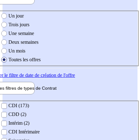
e création de l'offre
Un jour
Trois jours
Une semaine
Deux semaines
Un mois
Toutes les offres
er
le filtre de date de création de l'offre
les filtres de types de
Contrat
de contrat
CDI (173)
CDD (2)
Intérim (2)
CDI Intérimaire