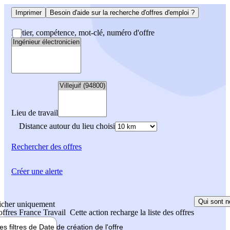
Imprimer
Besoin d'aide sur la recherche d'offres d'emploi ?
Métier, compétence, mot-clé, numéro d'offre
Lieu de travail
Distance autour du lieu choisi
Rechercher
des offres
Créer une alerte
Qui sont n
icher uniquement
 offres France Travail
Cette action recharge la liste des offres
les filtres de
Date de création
de l'offre