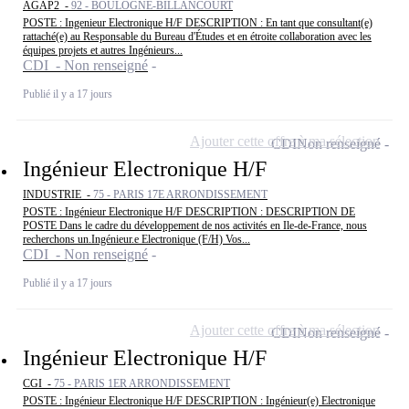
AGAP2 -
92 - BOULOGNE-BILLANCOURT
POSTE : Ingenieur Electronique H/F DESCRIPTION : En tant que consultant(e)
rattaché(e) au Responsable du Bureau d'Études et en étroite collaboration avec les
équipes projets et autres Ingénieurs...
CDI - Non renseigné
Publié il y a 17 jours
Ajouter cette offre à ma sélection
CDI
Non renseigné
Ingénieur Electronique H/F
INDUSTRIE -
75 - PARIS 17E ARRONDISSEMENT
POSTE : Ingénieur Electronique H/F DESCRIPTION : DESCRIPTION DE
POSTE Dans le cadre du développement de nos activités en Ile-de-France, nous
recherchons un.Ingénieur.e Electronique (F/H) Vos...
CDI - Non renseigné
Publié il y a 17 jours
Ajouter cette offre à ma sélection
CDI
Non renseigné
Ingénieur Electronique H/F
CGI -
75 - PARIS 1ER ARRONDISSEMENT
POSTE : Ingénieur Electronique H/F DESCRIPTION : Ingénieur(e) Electronique