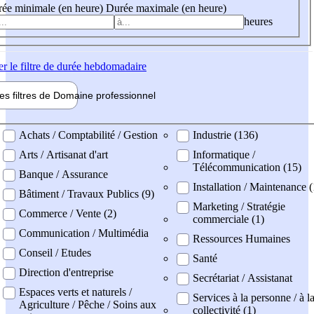
ée minimale (en heure)
Durée maximale (en heure)
heures
er
le filtre de durée hebdomadaire
les filtres de
Domaine pro
fessionnel
ne professionel
Achats / Comptabilité / Gestion
Industrie (136)
Arts / Artisanat d'art
Informatique /
Télécommunication (15)
Banque / Assurance
Installation / Maintenance 
Bâtiment / Travaux Publics (9)
Marketing / Stratégie
Commerce / Vente (2)
commerciale (1)
Communication / Multimédia
Ressources Humaines
Conseil / Etudes
Santé
Direction d'entreprise
Secrétariat / Assistanat
Espaces verts et naturels /
Services à la personne / à l
Agriculture / Pêche / Soins aux
collectivité (1)