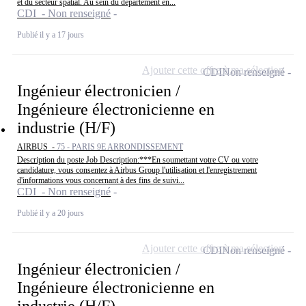
et du secteur spatial. Au sein du département en...
CDI - Non renseigné
Publié il y a 17 jours
Ajouter cette offre à ma sélection
CDI
Non renseigné
Ingénieur électronicien /
Ingénieure électronicienne en
industrie (H/F)
AIRBUS -
75 - PARIS 9E ARRONDISSEMENT
Description du poste Job Description:***En soumettant votre CV ou votre
candidature, vous consentez à Airbus Group l'utilisation et l'enregistrement
d'informations vous concernant à des fins de suivi...
CDI - Non renseigné
Publié il y a 20 jours
Ajouter cette offre à ma sélection
CDI
Non renseigné
Ingénieur électronicien /
Ingénieure électronicienne en
industrie (H/F)