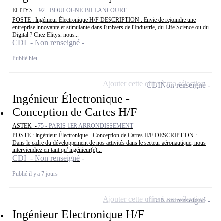
ELITYS -
92 - BOULOGNE-BILLANCOURT
POSTE : Ingénieur Électronique H/F DESCRIPTION : Envie de rejoindre une
entreprise innovante et stimulante dans l'univers de l'Industrie, du Life Science ou du
Digital ? Chez Elitys, nous...
CDI - Non renseigné
Publié hier
Ajouter cette offre à ma sélection
CDI
Non renseigné
Ingénieur Électronique -
Conception de Cartes H/F
ASTEK -
75 - PARIS 1ER ARRONDISSEMENT
POSTE : Ingénieur Électronique - Conception de Cartes H/F DESCRIPTION :
Dans le cadre du développement de nos activités dans le secteur aéronautique, nous
interviendrez en tant qu' ingénieur(e)...
CDI - Non renseigné
Publié il y a 7 jours
Ajouter cette offre à ma sélection
CDI
Non renseigné
Ingénieur Electronique H/F