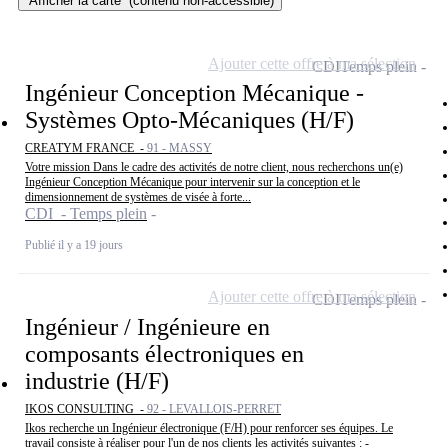
Afficher la carte
(contenu non-accessible)
Ajouter cette offre à ma sélection
CDI
Temps plein
Ingénieur Conception Mécanique -
Systèmes Opto-Mécaniques (H/F)
CREATYM FRANCE -
91 - MASSY
Votre mission Dans le cadre des activités de notre client, nous recherchons un(e)
Ingénieur Conception Mécanique pour intervenir sur la conception et le
dimensionnement de systèmes de visée à forte...
CDI - Temps plein
Publié il y a 19 jours
Ajouter cette offre à ma sélection
CDI
Temps plein
Ingénieur / Ingénieure en
composants électroniques en
industrie (H/F)
IKOS CONSULTING -
92 - LEVALLOIS-PERRET
Ikos recherche un Ingénieur électronique (F/H) pour renforcer ses équipes. Le
travail consiste à réaliser pour l'un de nos clients les activités suivantes : -