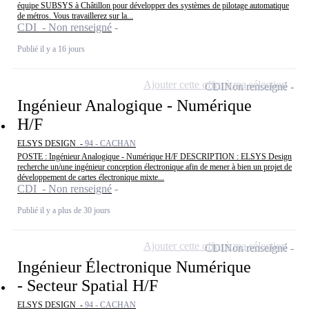
équipe SUBSYS à Châtillon pour développer des systèmes de pilotage automatique
de métros. Vous travaillerez sur la...
CDI - Non renseigné
Publié il y a 16 jours
Ajouter cette offre à ma sélection
CDI
Non renseigné
Ingénieur Analogique - Numérique
H/F
ELSYS DESIGN -
94 - CACHAN
POSTE : Ingénieur Analogique - Numérique H/F DESCRIPTION : ELSYS Design
recherche un/une ingénieur conception électronique afin de mener à bien un projet de
développement de cartes électronique mixte...
CDI - Non renseigné
Publié il y a plus de 30 jours
Ajouter cette offre à ma sélection
CDI
Non renseigné
Ingénieur Électronique Numérique
- Secteur Spatial H/F
ELSYS DESIGN -
94 - CACHAN