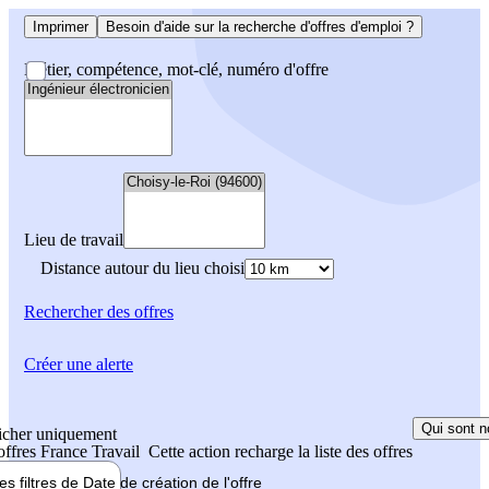
Imprimer
Besoin d'aide sur la recherche d'offres d'emploi ?
Métier, compétence, mot-clé, numéro d'offre
Lieu de travail
Distance autour du lieu choisi
Rechercher
des offres
Créer une alerte
Qui sont n
icher uniquement
 offres France Travail
Cette action recharge la liste des offres
les filtres de
Date de création
de l'offre