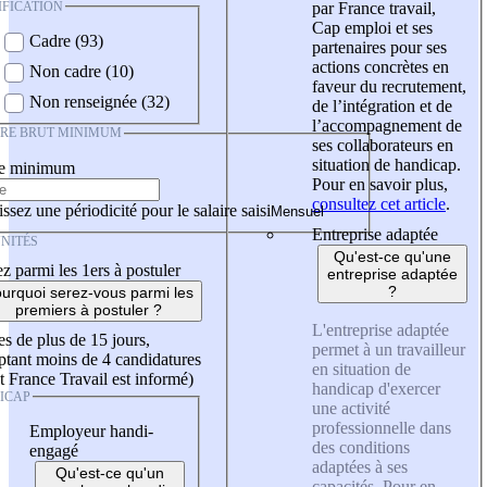
IFICATION
par France travail,
Cap emploi et ses
Cadre (93)
partenaires pour ses
actions concrètes en
Non cadre (10)
faveur du recrutement,
Non renseignée (32)
de l’intégration et de
l’accompagnement de
IRE BRUT MINIMUM
ses collaborateurs en
situation de handicap.
re minimum
Pour en savoir plus,
consultez cet article
.
ssez une périodicité pour le salaire saisi
Entreprise adaptée
NITÉS
Qu'est-ce qu'une
z parmi les 1ers à postuler
entreprise adaptée
?
urquoi serez-vous parmi les
premiers à postuler ?
L'entreprise adaptée
es de plus de 15 jours,
permet à un travailleur
tant moins de 4 candidatures
en situation de
t France Travail est informé)
handicap d'exercer
ICAP
une activité
professionnelle dans
Employeur handi-
des conditions
engagé
adaptées à ses
Qu'est-ce qu'un
capacités. Pour en