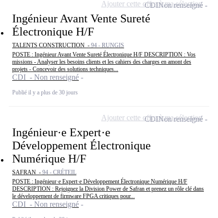
Ajouter cette offre à ma sélection
CDI
Non renseigné
Ingénieur Avant Vente Sureté
Électronique H/F
TALENTS CONSTRUCTION -
94 - RUNGIS
POSTE : Ingénieur Avant Vente Sureté Électronique H/F DESCRIPTION : Vos
missions - Analyser les besoins clients et les cahiers des charges en amont des
projets - Concevoir des solutions techniques...
CDI - Non renseigné
Publié il y a plus de 30 jours
Ajouter cette offre à ma sélection
CDI
Non renseigné
Ingénieur·e Expert·e
Développement Électronique
Numérique H/F
SAFRAN -
94 - CRÉTEIL
POSTE : Ingénieur·e Expert·e Développement Électronique Numérique H/F
DESCRIPTION : Rejoignez la Division Power de Safran et prenez un rôle clé dans
le développement de firmware FPGA critiques pour...
CDI - Non renseigné