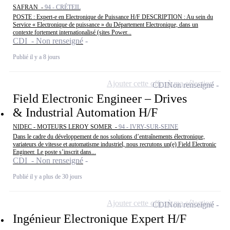
SAFRAN -
94 - CRÉTEIL
POSTE : Expert-e en Electronique de Puissance H/F DESCRIPTION : Au sein du
Service « Electronique de puissance » du Département Electronique, dans un
contexte fortement internationalisé (sites Power...
CDI - Non renseigné
Publié il y a 8 jours
Ajouter cette offre à ma sélection
CDI
Non renseigné
Field Electronic Engineer – Drives
& Industrial Automation H/F
NIDEC - MOTEURS LEROY SOMER -
94 - IVRY-SUR-SEINE
Dans le cadre du développement de nos solutions d’entraînements électronique,
variateurs de vitesse et automatisme industriel, nous recrutons un(e) Field Electronic
Engineer. Le poste s’inscrit dans...
CDI - Non renseigné
Publié il y a plus de 30 jours
Ajouter cette offre à ma sélection
CDI
Non renseigné
Ingénieur Electronique Expert H/F