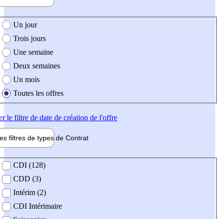
e création de l'offre
Un jour
Trois jours
Une semaine
Deux semaines
Un mois
Toutes les offres
er
le filtre de date de création de l'offre
les filtres de types de
Contrat
de contrat
CDI (128)
CDD (3)
Intérim (2)
CDI Intérimaire