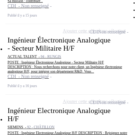
Sa mission : contribuer...
CDI - Non renseigné
Publié il y a 15 jours
Ajouter cette offre à ma sélection
CDI
Non renseigné
Ingénieur Électronique Analogique
- Secteur Militaire H/F
ACTUAL TALENT -
94 - RUNGIS
POSTE : Ingénieur Électronique Analogique - Secteur Militaire H/F
DESCRIPTION : Nous recherchons pour notre client, un Ingénieur électronique
analogique H/F, pour intégrer son département R&D. Vous...
CDI - Non renseigné
Publié il y a 16 jours
Ajouter cette offre à ma sélection
CDI
Non renseigné
Ingénieur Electronique Analogique
H/F
SIEMENS -
92 - CHÂTILLON
POSTE : Ingénieur Electronique Analogique H/F DESCRIPTION : Rejoignez notre