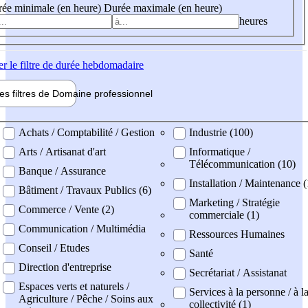
ée minimale (en heure)
Durée maximale (en heure)
heures
er
le filtre de durée hebdomadaire
les filtres de
Domaine pro
fessionnel
ne professionel
Achats / Comptabilité / Gestion
Industrie (100)
Arts / Artisanat d'art
Informatique /
Télécommunication (10)
Banque / Assurance
Installation / Maintenance 
Bâtiment / Travaux Publics (6)
Marketing / Stratégie
Commerce / Vente (2)
commerciale (1)
Communication / Multimédia
Ressources Humaines
Conseil / Etudes
Santé
Direction d'entreprise
Secrétariat / Assistanat
Espaces verts et naturels /
Services à la personne / à l
Agriculture / Pêche / Soins aux
collectivité (1)