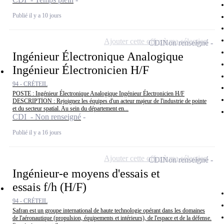
Publié il y a 10 jours
Ajouter cette offre à ma sélection
CDI
Non renseigné
Ingénieur Électronique Analogique
Ingénieur Électronicien H/F
94 - CRÉTEIL
POSTE : Ingénieur Électronique Analogique Ingénieur Électronicien H/F
DESCRIPTION : Rejoignez les équipes d'un acteur majeur de l'industrie de pointe
et du secteur spatial. Au sein du département en...
CDI - Non renseigné
Publié il y a 16 jours
Ajouter cette offre à ma sélection
CDI
Non renseigné
Ingénieur-e moyens d'essais et
essais f/h (H/F)
94 - CRÉTEIL
Safran est un groupe international de haute technologie opérant dans les domaines
de l'aéronautique (propulsion, équipements et intérieurs), de l'espace et de la défense.