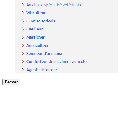
Fermer
Fermer
le détail de l'offre
/
Offre
sur
Offre précéden