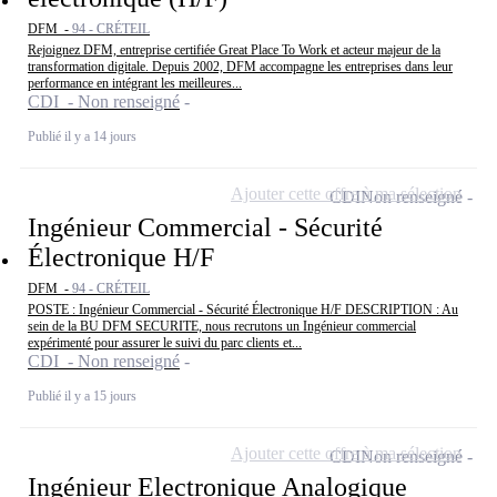
DFM -
94 - CRÉTEIL
Rejoignez DFM, entreprise certifiée Great Place To Work et acteur majeur de la
transformation digitale. Depuis 2002, DFM accompagne les entreprises dans leur
performance en intégrant les meilleures...
CDI - Non renseigné
Publié il y a 14 jours
Ajouter cette offre à ma sélection
CDI
Non renseigné
Ingénieur Commercial - Sécurité
Électronique H/F
DFM -
94 - CRÉTEIL
POSTE : Ingénieur Commercial - Sécurité Électronique H/F DESCRIPTION : Au
sein de la BU DFM SECURITE, nous recrutons un Ingénieur commercial
expérimenté pour assurer le suivi du parc clients et...
CDI - Non renseigné
Publié il y a 15 jours
Ajouter cette offre à ma sélection
CDI
Non renseigné
Ingénieur Electronique Analogique