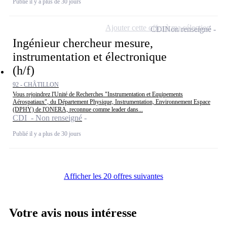
Publié il y a plus de 30 jours
Ajouter cette offre à ma sélection
CDI
Non renseigné
Ingénieur chercheur mesure,
instrumentation et électronique
(h/f)
92 - CHÂTILLON
Vous rejoindrez l'Unité de Recherches "Instrumentation et Equipements
Aérospatiaux", du Département Physique, Instrumentation, Environnement Espace
(DPHY) de l'ONERA, reconnue comme leader dans...
CDI - Non renseigné
Publié il y a plus de 30 jours
Afficher les 20 offres suivantes
Votre avis nous intéresse