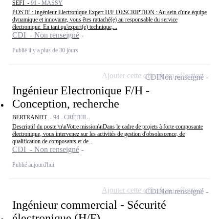
SEFI -
91 - MASSY
POSTE : Ingénieur Electronique Expert H/F DESCRIPTION : Au sein d'une équipe
dynamique et innovante, vous êtes rattaché(e) au responsable du service
électronique. En tant qu'expert(e) technique,...
CDI - Non renseigné
Publié il y a plus de 30 jours
Ajouter cette offre à ma sélection
CDI
Non renseigné
Ingénieur Electronique F/H -
Conception, recherche
BERTRANDT -
94 - CRÉTEIL
Descriptif du poste:\n\nVotre mission\nDans le cadre de projets à forte composante
électronique, vous intervenez sur les activités de gestion d'obsolescence, de
qualification de composants et de...
CDI - Non renseigné
Publié aujourd'hui
Ajouter cette offre à ma sélection
CDI
Non renseigné
Ingénieur commercial - Sécurité
électronique (H/F)