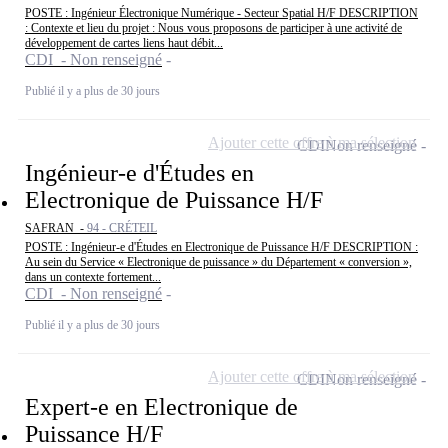
POSTE : Ingénieur Électronique Numérique - Secteur Spatial H/F DESCRIPTION
: Contexte et lieu du projet : Nous vous proposons de participer à une activité de
développement de cartes liens haut débit...
CDI - Non renseigné
Publié il y a plus de 30 jours
Ajouter cette offre à ma sélection
CDI
Non renseigné
Ingénieur-e d'Études en
Electronique de Puissance H/F
SAFRAN -
94 - CRÉTEIL
POSTE : Ingénieur-e d'Études en Electronique de Puissance H/F DESCRIPTION :
Au sein du Service « Electronique de puissance » du Département « conversion »,
dans un contexte fortement...
CDI - Non renseigné
Publié il y a plus de 30 jours
Ajouter cette offre à ma sélection
CDI
Non renseigné
Expert-e en Electronique de
Puissance H/F