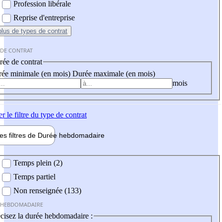
Profession libérale
Reprise d'entreprise
plus
de types de contrat
 DE CONTRAT
ée de contrat
ée minimale (en mois)
Durée maximale (en mois)
mois
er
le filtre du type de contrat
les filtres de
Durée hebdo
madaire
 hebdomadaire
Temps plein (2)
Temps partiel
Non renseignée (133)
 HEBDOMADAIRE
cisez la durée hebdomadaire :