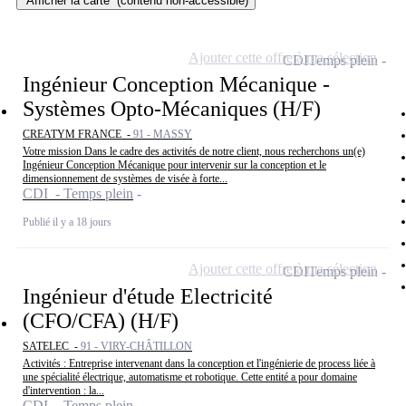
Afficher la carte
(contenu non-accessible)
Ajouter cette offre à ma sélection
CDI
Temps plein
Ingénieur Conception Mécanique -
Systèmes Opto-Mécaniques (H/F)
CREATYM FRANCE -
91 - MASSY
Votre mission Dans le cadre des activités de notre client, nous recherchons un(e)
Ingénieur Conception Mécanique pour intervenir sur la conception et le
dimensionnement de systèmes de visée à forte...
CDI - Temps plein
Publié il y a 18 jours
Ajouter cette offre à ma sélection
CDI
Temps plein
Ingénieur d'étude Electricité
(CFO/CFA) (H/F)
SATELEC -
91 - VIRY-CHÂTILLON
Activités : Entreprise intervenant dans la conception et l'ingénierie de process liée à
une spécialité électrique, automatisme et robotique. Cette entité a pour domaine
d'intervention : la...
CDI - Temps plein