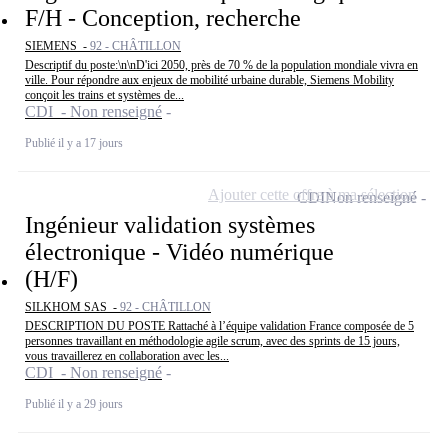
F/H - Conception, recherche
SIEMENS -
92 - CHÂTILLON
Descriptif du poste:\n\nD'ici 2050, près de 70 % de la population mondiale vivra en
ville. Pour répondre aux enjeux de mobilité urbaine durable, Siemens Mobility
conçoit les trains et systèmes de...
CDI - Non renseigné
Publié il y a 17 jours
Ajouter cette offre à ma sélection
CDI
Non renseigné
Ingénieur validation systèmes
électronique - Vidéo numérique
(H/F)
SILKHOM SAS -
92 - CHÂTILLON
DESCRIPTION DU POSTE Rattaché à l’équipe validation France composée de 5
personnes travaillant en méthodologie agile scrum, avec des sprints de 15 jours,
vous travaillerez en collaboration avec les...
CDI - Non renseigné
Publié il y a 29 jours