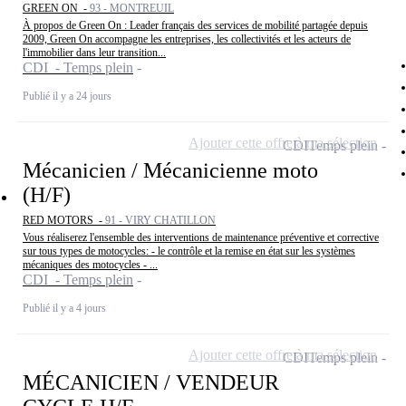
GREEN ON -
93 - MONTREUIL
À propos de Green On : Leader français des services de mobilité partagée depuis
2009, Green On accompagne les entreprises, les collectivités et les acteurs de
l'immobilier dans leur transition...
CDI - Temps plein
Publié il y a 24 jours
Ajouter cette offre à ma sélection
CDI
Temps plein
Mécanicien / Mécanicienne moto
(H/F)
RED MOTORS -
91 - VIRY CHATILLON
Vous réaliserez l'ensemble des interventions de maintenance préventive et corrective
sur tous types de motocycles: - le contrôle et la remise en état sur les systèmes
mécaniques des motocycles - ...
CDI - Temps plein
Publié il y a 4 jours
Ajouter cette offre à ma sélection
CDI
Temps plein
MÉCANICIEN / VENDEUR