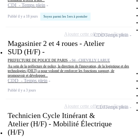
d'honneur à offrir à nos...
CDI - Temps plein
Publié il y a 18 jours
Soyez parmi les 1ers à postuler
Ajouter cette offre à ma sélection
CDD
Temps plein
Magasinier 2 et 4 roues - Atelier
SUD (H/F) -
PREFECTURE DE POLICE DE PARIS -
94 - CHEVILLY LARUE
Au sein de la préfecture de police, la direction de l'innovation, de la logistique et des
technologies (DILT) a pour volonté de renforcer les fonctions support, de
promouvoir et développer...
CDD - Temps plein
Publié il y a 3 jours
Ajouter cette offre à ma sélection
CDI
Temps plein
Technicien Cycle Itinérant &
Atelier (H/F) - Mobilité Électrique
(H/F)