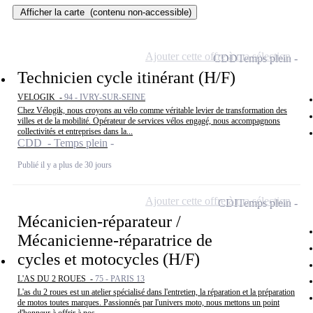
Afficher la carte
(contenu non-accessible)
Ajouter cette offre à ma sélection
CDD
Temps plein
Technicien cycle itinérant (H/F)
VELOGIK -
94 - IVRY-SUR-SEINE
Chez Vélogik, nous croyons au vélo comme véritable levier de transformation des
villes et de la mobilité. Opérateur de services vélos engagé, nous accompagnons
collectivités et entreprises dans la...
CDD - Temps plein
Publié il y a plus de 30 jours
Ajouter cette offre à ma sélection
CDI
Temps plein
Mécanicien-réparateur /
Mécanicienne-réparatrice de
cycles et motocycles (H/F)
L'AS DU 2 ROUES -
75 - PARIS 13
L'as du 2 roues est un atelier spécialisé dans l'entretien, la réparation et la préparation
de motos toutes marques. Passionnés par l'univers moto, nous mettons un point