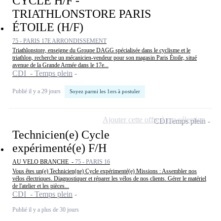
CYCLE H/F -
TRIATHLONSTORE PARIS
ÉTOILE (H/F)
75 - PARIS 17E ARRONDISSEMENT
Triathlonstore, enseigne du Groupe DAGG spécialisée dans le cyclisme et le
triathlon, recherche un mécanicien-vendeur pour son magasin Paris Étoile, situé
avenue de la Grande Armée dans le 17e...
CDI - Temps plein
Publié il y a 29 jours
Soyez parmi les 1ers à postuler
Ajouter cette offre à ma sélection
CDI
Temps plein
Technicien(e) Cycle
expérimenté(e) F/H
AU VELO BRANCHE -
75 - PARIS 16
Vous êtes un(e) Technicien(ne) Cycle expérimenté(e) Missions : Assembler nos
vélos électriques. Diagnostiquer et réparer les vélos de nos clients. Gérer le matériel
de l'atelier et les pièces...
CDI - Temps plein
Publié il y a plus de 30 jours