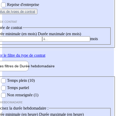
Reprise d'entreprise
plus
de types de contrat
 DE CONTRAT
ée de contrat
ée minimale (en mois)
Durée maximale (en mois)
mois
er
le filtre du type de contrat
les filtres de
Durée hebdo
madaire
 hebdomadaire
Temps plein (10)
Temps partiel
Non renseignée (1)
 HEBDOMADAIRE
cisez la durée hebdomadaire :
ée minimale (en heure)
Durée maximale (en heure)