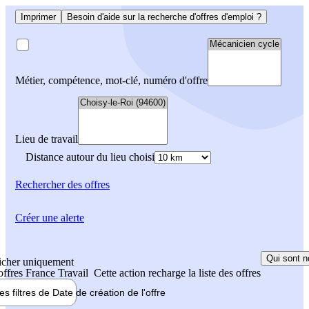
Imprimer
Besoin d'aide sur la recherche d'offres d'emploi ?
Métier, compétence, mot-clé, numéro d'offre
Lieu de travail
Distance autour du lieu choisi
Rechercher
des offres
Créer une alerte
Qui sont n
icher uniquement
 offres France Travail
Cette action recharge la liste des offres
les filtres de
Date de création
de l'offre