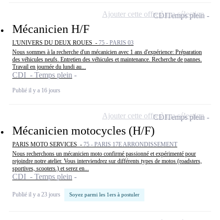
Ajouter cette offre à ma sélection
CDI
Temps plein
Mécanicien H/F
L'UNIVERS DU DEUX ROUES -
75 - PARIS 03
Nous sommes à la recherche d'un mécanicien avec 1 ans d'expérience: Préparation
des véhicules neufs. Entretien des véhicules et maintenance. Recherche de pannes.
Travail en journée du lundi au...
CDI - Temps plein
Publié il y a 16 jours
Ajouter cette offre à ma sélection
CDI
Temps plein
Mécanicien motocycles (H/F)
PARIS MOTO SERVICES -
75 - PARIS 17E ARRONDISSEMENT
Nous recherchons un mécanicien moto confirmé passionné et expérimenté pour
rejoindre notre atelier. Vous interviendrez sur différents types de motos (roadsters,
sportives, scooters.) et serez en...
CDI - Temps plein
Publié il y a 23 jours
Soyez parmi les 1ers à postuler