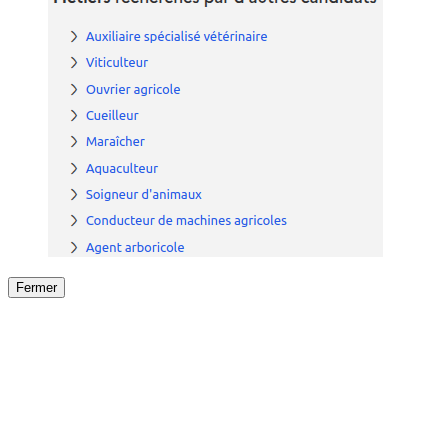
Fermer
Fermer
le détail de l'offre
/
Offre
sur
Offre précéden