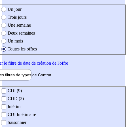
e création de l'offre
Un jour
Trois jours
Une semaine
Deux semaines
Un mois
Toutes les offres
er
le filtre de date de création de l'offre
les filtres de types de
Contrat
de contrat
CDI (9)
CDD (2)
Intérim
CDI Intérimaire
Saisonnier