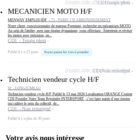
Ajouter cette offre à ma sélection
CDI
Temps plein
MECANICIEN MOTO H/F
MENWAY EMPLOI IDF -
75 - PARIS 17E ARRONDISSEMENT
Notre client, concessionnaire de marque Premium, recherche un mécanicien MOTO
Au sein de l'atelier, avec une équipe dynamique, vous effectuez : Entretenir et réviser
les motos avec précision, en...
CDI - Temps plein
Publié il y a 25 jours
Soyez parmi les 1ers à postuler
Ajouter cette offre à ma sélection
CDI
Non renseigné
Technicien vendeur cycle H/F
91 - LONGJUMEAU
Technicien vendeur cycle H/F Publié le 13 mai 2026 Localisation ORANGE Contrat
CDI Postuler Votre Team Rejoindre INTERSPORT , c’est faire partie d’une équipe
qui cultive le sens du collectif, de...
CDI - Non renseigné
Publié il y a plus de 30 jours
Votre avis nous intéresse