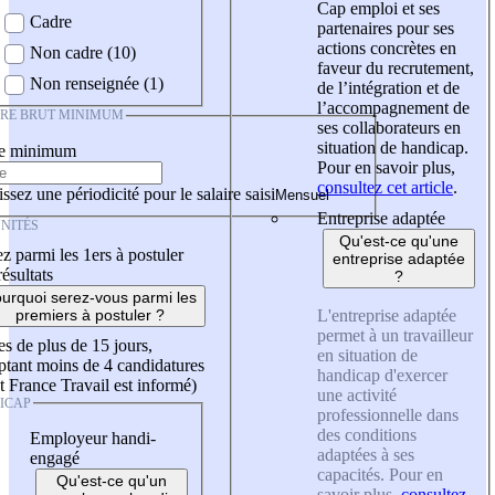
Cap emploi et ses
Cadre
partenaires pour ses
actions concrètes en
Non cadre (10)
faveur du recrutement,
Non renseignée (1)
de l’intégration et de
l’accompagnement de
IRE BRUT MINIMUM
ses collaborateurs en
situation de handicap.
re minimum
Pour en savoir plus,
consultez cet article
.
ssez une périodicité pour le salaire saisi
Entreprise adaptée
NITÉS
Qu'est-ce qu'une
z parmi les 1ers à postuler
entreprise adaptée
résultats
?
urquoi serez-vous parmi les
L'entreprise adaptée
premiers à postuler ?
permet à un travailleur
es de plus de 15 jours,
en situation de
tant moins de 4 candidatures
handicap d'exercer
t France Travail est informé)
une activité
ICAP
professionnelle dans
des conditions
Employeur handi-
adaptées à ses
engagé
capacités. Pour en
Qu'est-ce qu'un
savoir plus,
consultez