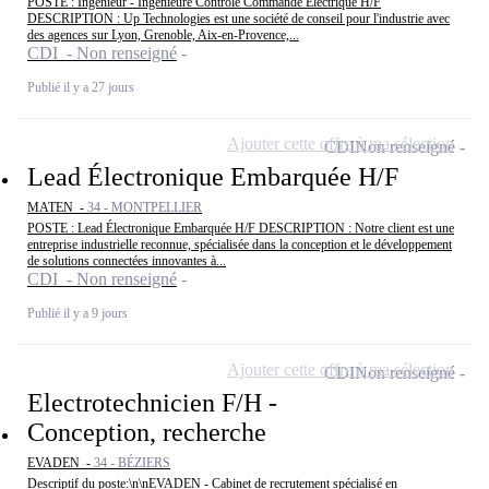
POSTE : Ingénieur - Ingénieure Contrôle Commande Electrique H/F
DESCRIPTION : Up Technologies est une société de conseil pour l'industrie avec
des agences sur Lyon, Grenoble, Aix-en-Provence,...
CDI - Non renseigné
Publié il y a 27 jours
Ajouter cette offre à ma sélection
CDI
Non renseigné
Lead Électronique Embarquée H/F
MATEN -
34 - MONTPELLIER
POSTE : Lead Électronique Embarquée H/F DESCRIPTION : Notre client est une
entreprise industrielle reconnue, spécialisée dans la conception et le développement
de solutions connectées innovantes à...
CDI - Non renseigné
Publié il y a 9 jours
Ajouter cette offre à ma sélection
CDI
Non renseigné
Electrotechnicien F/H -
Conception, recherche
EVADEN -
34 - BÉZIERS
Descriptif du poste:\n\nEVADEN - Cabinet de recrutement spécialisé en