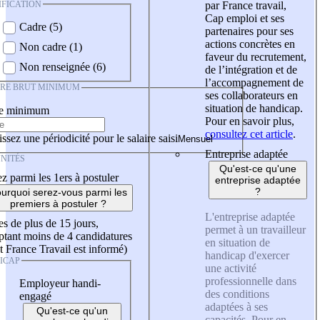
IFICATION
par France travail,
Cap emploi et ses
Cadre (5)
partenaires pour ses
actions concrètes en
Non cadre (1)
faveur du recrutement,
Non renseignée (6)
de l’intégration et de
l’accompagnement de
IRE BRUT MINIMUM
ses collaborateurs en
situation de handicap.
re minimum
Pour en savoir plus,
consultez cet article
.
ssez une périodicité pour le salaire saisi
Entreprise adaptée
NITÉS
Qu'est-ce qu'une
z parmi les 1ers à postuler
entreprise adaptée
?
urquoi serez-vous parmi les
premiers à postuler ?
L'entreprise adaptée
es de plus de 15 jours,
permet à un travailleur
tant moins de 4 candidatures
en situation de
t France Travail est informé)
handicap d'exercer
ICAP
une activité
professionnelle dans
Employeur handi-
des conditions
engagé
adaptées à ses
Qu'est-ce qu'un
capacités. Pour en