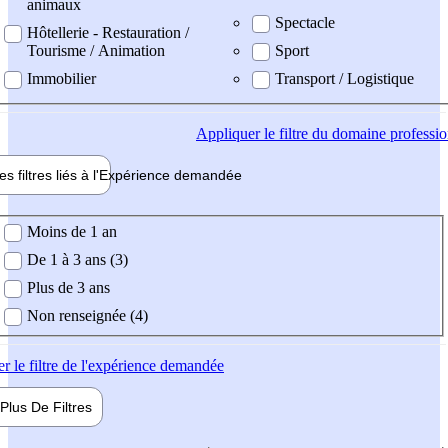
animaux
Spectacle
Hôtellerie - Restauration /
Tourisme / Animation
Sport
Immobilier
Transport / Logistique
Appliquer
le filtre du domaine professi
es filtres liés à l'
Expérience
demandée
ience demandée
Moins de 1 an
De 1 à 3 ans (3)
Plus de 3 ans
Non renseignée (4)
er
le filtre de l'expérience demandée
Plus De
Filtres