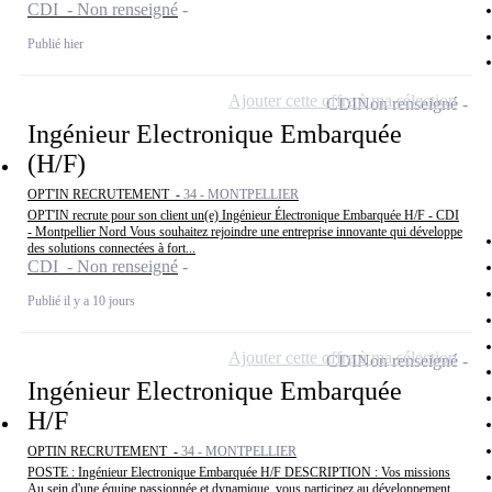
CDI - Non renseigné
Publié hier
Ajouter cette offre à ma sélection
CDI
Non renseigné
Ingénieur Electronique Embarquée
(H/F)
OPT'IN RECRUTEMENT -
34 - MONTPELLIER
OPT'IN recrute pour son client un(e) Ingénieur Électronique Embarquée H/F - CDI
- Montpellier Nord Vous souhaitez rejoindre une entreprise innovante qui développe
des solutions connectées à fort...
CDI - Non renseigné
Publié il y a 10 jours
Ajouter cette offre à ma sélection
CDI
Non renseigné
Ingénieur Electronique Embarquée
H/F
OPTIN RECRUTEMENT -
34 - MONTPELLIER
POSTE : Ingénieur Electronique Embarquée H/F DESCRIPTION : Vos missions
Au sein d'une équipe passionnée et dynamique, vous participez au développement