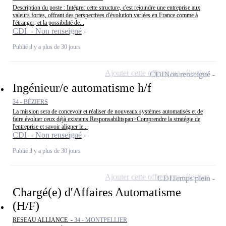
Description du poste : Intégrer cette structure, c'est rejoindre une entreprise aux
valeurs fortes, offrant des perspectives d'évolution variées en France comme à
l'étranger, et la possibilité de...
CDI - Non renseigné
Publié il y a plus de 30 jours
Ajouter cette offre à ma sélection
CDI
Non renseigné
Ingénieur/e automatisme h/f
34 - BÉZIERS
La mission sera de concevoir et réaliser de nouveaux systèmes automatisés et de
faire évoluer ceux déjà existants.Responsabilitspan>Comprendre la stratégie de
l'entreprise et savoir aligner le...
CDI - Non renseigné
Publié il y a plus de 30 jours
Ajouter cette offre à ma sélection
CDI
Temps plein
Chargé(e) d'Affaires Automatisme
(H/F)
RESEAU ALLIANCE -
34 - MONTPELLIER