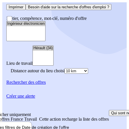
Imprimer
Besoin d'aide sur la recherche d'offres d'emploi ?
Métier, compétence, mot-clé, numéro d'offre
Lieu de travail
Distance autour du lieu choisi
Rechercher
des offres
Créer une alerte
Qui sont n
icher uniquement
 offres France Travail
Cette action recharge la liste des offres
les filtres de
Date de création
de l'offre