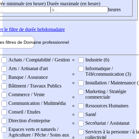
ée minimale (en heure)
Durée maximale (en heure)
heures
er
le filtre de durée hebdomadaire
les filtres de
Domaine pro
fessionnel
ne professionel
Achats / Comptabilité / Gestion
Industrie (6)
Arts / Artisanat d'art
Informatique /
Télécommunication (3)
Banque / Assurance
Installation / Maintenance (
Bâtiment / Travaux Publics
Marketing / Stratégie
Commerce / Vente
commerciale
Communication / Multimédia
Ressources Humaines
Conseil / Etudes
Santé
Direction d'entreprise
Secrétariat / Assistanat
Espaces verts et naturels /
Services à la personne / à l
Agriculture / Pêche / Soins aux
collectivité