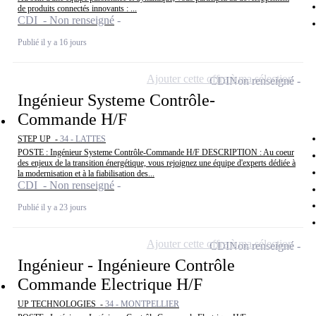
de produits connectés innovants : ...
CDI - Non renseigné
Publié il y a 16 jours
Ajouter cette offre à ma sélection
CDI
Non renseigné
Ingénieur Systeme Contrôle-
Commande H/F
STEP UP -
34 - LATTES
POSTE : Ingénieur Systeme Contrôle-Commande H/F DESCRIPTION : Au coeur
des enjeux de la transition énergétique, vous rejoignez une équipe d'experts dédiée à
la modernisation et à la fiabilisation des...
CDI - Non renseigné
Publié il y a 23 jours
Ajouter cette offre à ma sélection
CDI
Non renseigné
Ingénieur - Ingénieure Contrôle
Commande Electrique H/F
UP TECHNOLOGIES -
34 - MONTPELLIER