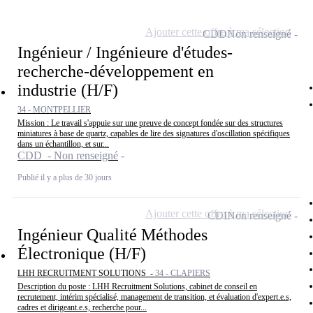
Ajouter cette offre à ma sélection
CDD
Non renseigné
Ingénieur / Ingénieure d'études-
recherche-développement en
industrie (H/F)
34 - MONTPELLIER
Mission : Le travail s'appuie sur une preuve de concept fondée sur des structures
miniatures à base de quartz, capables de lire des signatures d'oscillation spécifiques
dans un échantillon, et sur...
CDD - Non renseigné
Publié il y a plus de 30 jours
Ajouter cette offre à ma sélection
CDI
Non renseigné
Ingénieur Qualité Méthodes
Électronique (H/F)
LHH RECRUITMENT SOLUTIONS -
34 - CLAPIERS
Description du poste : LHH Recruitment Solutions, cabinet de conseil en
recrutement, intérim spécialisé, management de transition, et évaluation d'expert.e.s,
cadres et dirigeant.e.s, recherche pour...