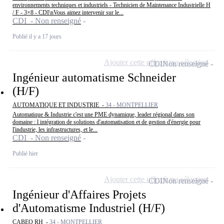
environnements techniques et industriels - Technicien de Maintenance Industrielle H
/ F - 3×8 - CDI\nVous aimez intervenir sur le...
CDI - Non renseigné
Publié il y a 17 jours
Ajouter cette offre à ma sélection
CDI
Non renseigné
Ingénieur automatisme Schneider
(H/F)
AUTOMATIQUE ET INDUSTRIE -
34 - MONTPELLIER
Automatique & Industrie c'est une PME dynamique, leader régional dans son
domaine : l intégration de solutions d'automatisation et de gestion d'énergie pour
l'industrie, les infrastructures, et le...
CDI - Non renseigné
Publié hier
Ajouter cette offre à ma sélection
CDI
Non renseigné
Ingénieur d'Affaires Projets
d'Automatisme Industriel (H/F)
CABEO RH -
34 - MONTPELLIER