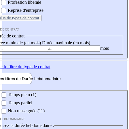
Profession libérale
Reprise d'entreprise
plus
de types de contrat
 DE CONTRAT
ée de contrat
ée minimale (en mois)
Durée maximale (en mois)
mois
er
le filtre du type de contrat
les filtres de
Durée hebdo
madaire
 hebdomadaire
Temps plein (1)
Temps partiel
Non renseignée (11)
 HEBDOMADAIRE
cisez la durée hebdomadaire :