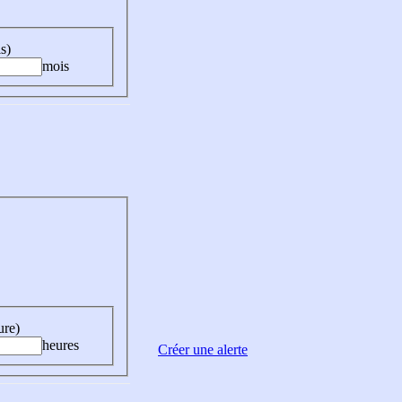
s)
mois
ure)
heures
Créer une alerte