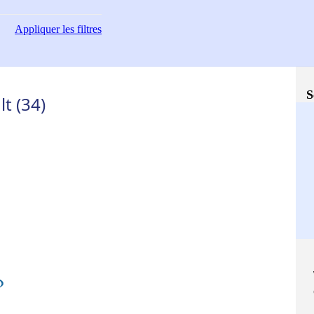
Appliquer
les filtres
S
t (34)