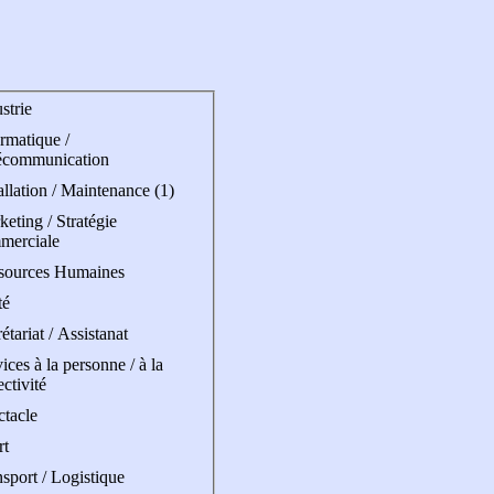
strie
rmatique /
écommunication
allation / Maintenance (1)
eting / Stratégie
merciale
sources Humaines
té
étariat / Assistanat
ices à la personne / à la
ectivité
ctacle
rt
sport / Logistique