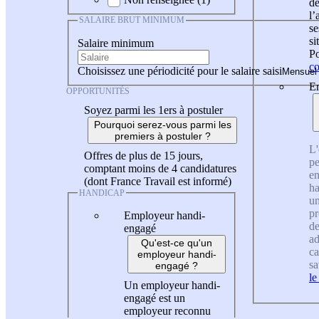
de
l
SALAIRE BRUT MINIMUM
se
si
Salaire minimum
Po
co
Choisissez une périodicité pour le salaire saisi
En
OPPORTUNITÉS
Soyez parmi les 1ers à postuler
Pourquoi serez-vous parmi les
premiers à postuler ?
L'
Offres de plus de 15 jours,
pe
comptant moins de 4 candidatures
en
(dont France Travail est informé)
ha
HANDICAP
un
pr
Employeur handi-
de
engagé
ad
Qu'est-ce qu'un
ca
employeur handi-
sa
engagé ?
le
Un employeur handi-
engagé est un
employeur reconnu