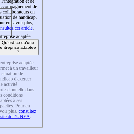
 l’intégration et de
’accompagnement de
s collaborateurs en
tuation de handicap.
ur en savoir plus,
nsultez cet article
.
treprise adaptée
Qu'est-ce qu'une
entreprise adaptée
?
entreprise adaptée
rmet à un travailleur
 situation de
ndicap d'exercer
e activité
ofessionnelle dans
s conditions
aptées à ses
pacités. Pour en
voir plus,
consultez
 site de l’UNEA
.