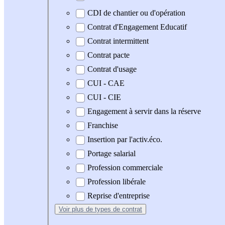
CDI de chantier ou d'opération
Contrat d'Engagement Educatif
Contrat intermittent
Contrat pacte
Contrat d'usage
CUI - CAE
CUI - CIE
Engagement à servir dans la réserve
Franchise
Insertion par l'activ.éco.
Portage salarial
Profession commerciale
Profession libérale
Reprise d'entreprise
Voir plus
de types de contrat