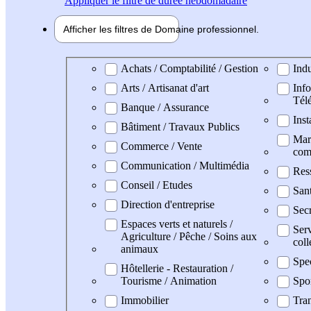
Appliquer
le filtre de durée hebdomadaire
Afficher les filtres de
Domaine pro
fessionnel
Domaine professionel
Achats / Comptabilité / Gestion
Indu
Arts / Artisanat d'art
Info
Tél
Banque / Assurance
Inst
Bâtiment / Travaux Publics
Mark
Commerce / Vente
com
Communication / Multimédia
Res
Conseil / Etudes
San
Direction d'entreprise
Secr
Espaces verts et naturels /
Serv
Agriculture / Pêche / Soins aux
coll
animaux
Spe
Hôtellerie - Restauration /
Tourisme / Animation
Spo
Immobilier
Tran