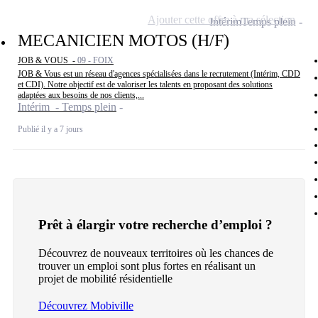
Ajouter cette offre à ma sélection
Intérim
Temps plein
MECANICIEN MOTOS (H/F)
JOB & VOUS -
09 - FOIX
JOB & Vous est un réseau d'agences spécialisées dans le recrutement (Intérim, CDD
et CDI). Notre objectif est de valoriser les talents en proposant des solutions
adaptées aux besoins de nos clients,...
Intérim - Temps plein
Publié il y a 7 jours
Prêt à élargir votre recherche d’emploi ?
Découvrez de nouveaux territoires où les chances de
trouver un emploi sont plus fortes en réalisant un
projet de mobilité résidentielle
Découvrez Mobiville