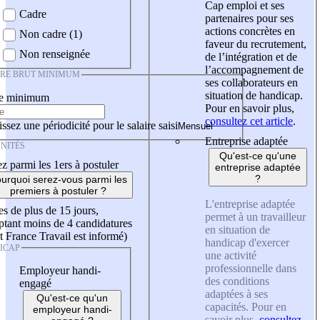
Cap emploi et ses
Cadre
partenaires pour ses
actions concrètes en
Non cadre (1)
faveur du recrutement,
Non renseignée
de l’intégration et de
l’accompagnement de
IRE BRUT MINIMUM
ses collaborateurs en
situation de handicap.
re minimum
Pour en savoir plus,
consultez cet article
.
ssez une périodicité pour le salaire saisi
Entreprise adaptée
NITÉS
Qu'est-ce qu'une
z parmi les 1ers à postuler
entreprise adaptée
?
urquoi serez-vous parmi les
premiers à postuler ?
L'entreprise adaptée
es de plus de 15 jours,
permet à un travailleur
tant moins de 4 candidatures
en situation de
t France Travail est informé)
handicap d'exercer
ICAP
une activité
professionnelle dans
Employeur handi-
des conditions
engagé
adaptées à ses
Qu'est-ce qu'un
capacités. Pour en
employeur handi-
savoir plus,
consultez