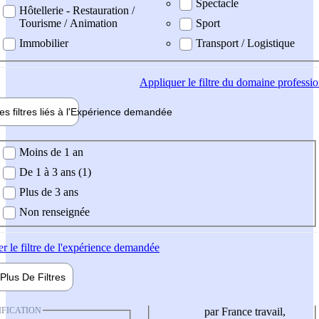
Spectacle
Hôtellerie - Restauration /
Tourisme / Animation
Sport
Immobilier
Transport / Logistique
Appliquer
le filtre du domaine professi
es filtres liés à l'
Expérience
demandée
ience demandée
Moins de 1 an
De 1 à 3 ans (1)
Plus de 3 ans
Non renseignée
er
le filtre de l'expérience demandée
Plus De
Filtres
IFICATION
par France travail,