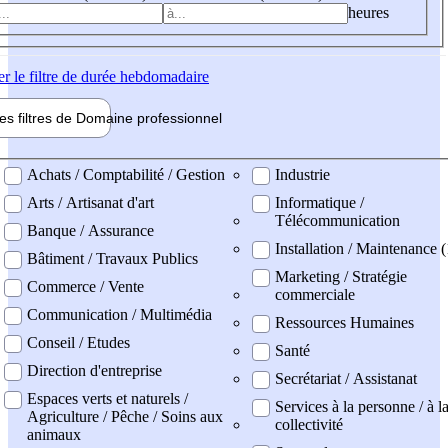
heures
er
le filtre de durée hebdomadaire
les filtres de
Domaine pro
fessionnel
ne professionel
Achats / Comptabilité / Gestion
Industrie
Arts / Artisanat d'art
Informatique /
Télécommunication
Banque / Assurance
Installation / Maintenance (
Bâtiment / Travaux Publics
Marketing / Stratégie
Commerce / Vente
commerciale
Communication / Multimédia
Ressources Humaines
Conseil / Etudes
Santé
Direction d'entreprise
Secrétariat / Assistanat
Espaces verts et naturels /
Services à la personne / à l
Agriculture / Pêche / Soins aux
collectivité
animaux