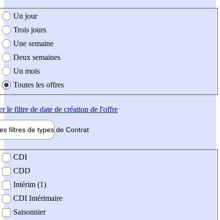
e création de l'offre
Un jour
Trois jours
Une semaine
Deux semaines
Un mois
Toutes les offres
er
le filtre de date de création de l'offre
les filtres de types de
Contrat
de contrat
CDI
CDD
Intérim (1)
CDI Intérimaire
Saisonnier