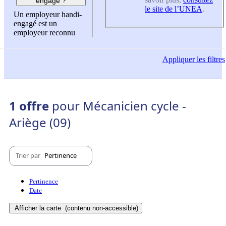
engagé ?
le site de l’UNEA
.
Un employeur handi-
engagé est un
employeur reconnu
Appliquer
les filtres
1 offre
pour Mécanicien cycle -
Ariège (09)
Trier par
Pertinence
Pertinence
Date
Afficher la carte
(contenu non-accessible)