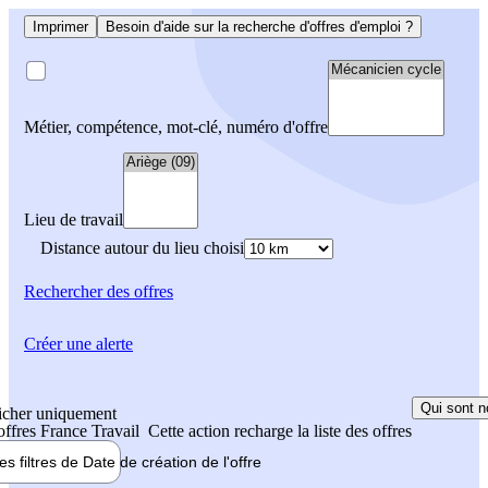
Imprimer
Besoin d'aide sur la recherche d'offres d'emploi ?
Métier, compétence, mot-clé, numéro d'offre
Lieu de travail
Distance autour du lieu choisi
Rechercher
des offres
Créer une alerte
Qui sont n
icher uniquement
 offres France Travail
Cette action recharge la liste des offres
les filtres de
Date de création
de l'offre