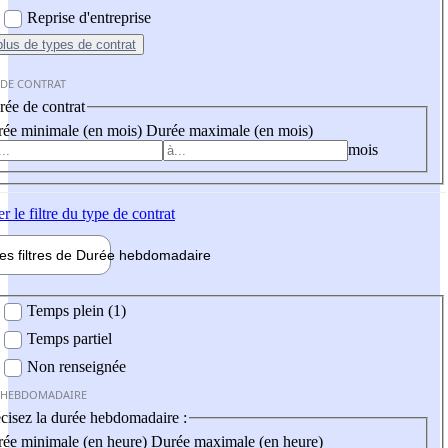
Reprise d'entreprise
plus
de types de contrat
 DE CONTRAT
ée de contrat
ée minimale (en mois)
Durée maximale (en mois)
mois
er
le filtre du type de contrat
les filtres de
Durée hebdo
madaire
 hebdomadaire
Temps plein (1)
Temps partiel
Non renseignée
 HEBDOMADAIRE
cisez la durée hebdomadaire :
ée minimale (en heure)
Durée maximale (en heure)