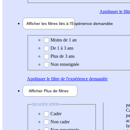
Appliquer
le fil
Afficher les filtres liés à l'
Expérience
demandée
Expérience demandée
Moins de 1 an
De 1 à 3 ans
Plus de 3 ans
Non renseignée
Appliquer
le filtre de l'expérience demandée
Afficher
Plus de
filtres
QUALIFICATION
pa
Ca
Cadre
pa
ac
Non cadre
fa
Non renseignée