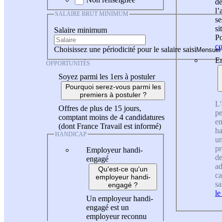
de
l
SALAIRE BRUT MINIMUM
se
si
Salaire minimum
Po
co
Choisissez une périodicité pour le salaire saisi
En
OPPORTUNITÉS
Soyez parmi les 1ers à postuler
Pourquoi serez-vous parmi les
premiers à postuler ?
L'
Offres de plus de 15 jours,
pe
comptant moins de 4 candidatures
en
(dont France Travail est informé)
ha
HANDICAP
un
pr
Employeur handi-
de
engagé
ad
Qu'est-ce qu'un
ca
employeur handi-
sa
engagé ?
le
Un employeur handi-
engagé est un
employeur reconnu