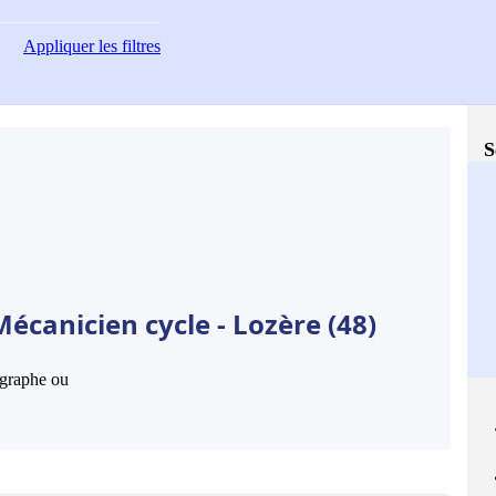
Appliquer
les filtres
S
écanicien cycle - Lozère (48)
hographe ou