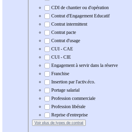
CDI de chantier ou d'opération
Contrat d'Engagement Educatif
Contrat intermittent
Contrat pacte
Contrat d'usage
CUI - CAE
CUI - CIE
Engagement à servir dans la réserve
Franchise
Insertion par l'activ.éco.
Portage salarial
Profession commerciale
Profession libérale
Reprise d'entreprise
Voir plus
de types de contrat