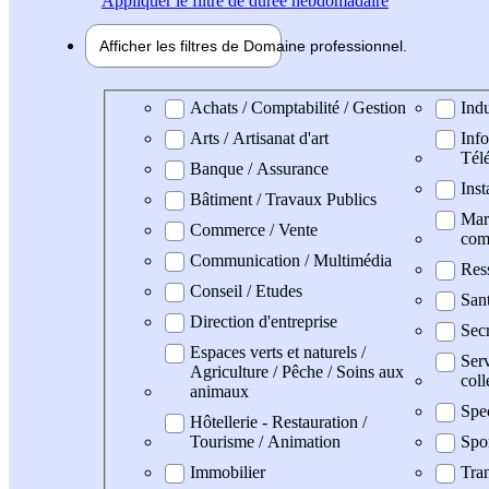
Appliquer
le filtre de durée hebdomadaire
Afficher les filtres de
Domaine pro
fessionnel
Domaine professionel
Achats / Comptabilité / Gestion
Indu
Arts / Artisanat d'art
Info
Tél
Banque / Assurance
Inst
Bâtiment / Travaux Publics
Mark
Commerce / Vente
com
Communication / Multimédia
Res
Conseil / Etudes
San
Direction d'entreprise
Secr
Espaces verts et naturels /
Serv
Agriculture / Pêche / Soins aux
coll
animaux
Spe
Hôtellerie - Restauration /
Tourisme / Animation
Spo
Immobilier
Tran