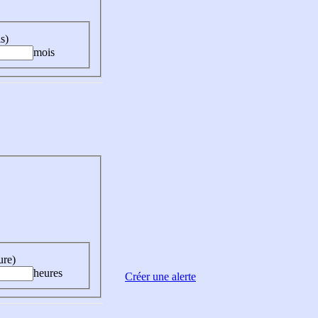
s)
mois
ure)
heures
Créer une alerte