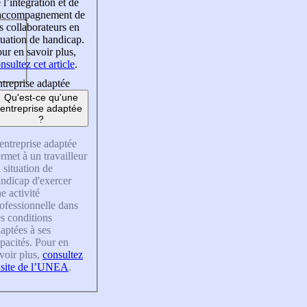
 l’intégration et de
’accompagnement de
s collaborateurs en
tuation de handicap.
ur en savoir plus,
nsultez cet article
.
treprise adaptée
Qu'est-ce qu'une
entreprise adaptée
?
entreprise adaptée
rmet à un travailleur
 situation de
ndicap d'exercer
e activité
ofessionnelle dans
s conditions
aptées à ses
pacités. Pour en
voir plus,
consultez
 site de l’UNEA
.