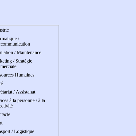
strie
rmatique /
écommunication
allation / Maintenance
eting / Stratégie
merciale
sources Humaines
té
étariat / Assistanat
ices à la personne / à la
ectivité
ctacle
rt
sport / Logistique