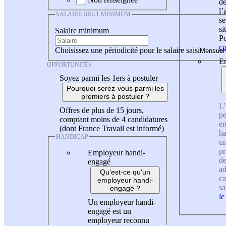
de
l
SALAIRE BRUT MINIMUM
se
si
Salaire minimum
Po
co
Choisissez une périodicité pour le salaire saisi
En
OPPORTUNITÉS
Soyez parmi les 1ers à postuler
Pourquoi serez-vous parmi les
premiers à postuler ?
L'
Offres de plus de 15 jours,
pe
comptant moins de 4 candidatures
en
(dont France Travail est informé)
ha
HANDICAP
un
pr
Employeur handi-
de
engagé
ad
Qu'est-ce qu'un
ca
employeur handi-
sa
engagé ?
le
Un employeur handi-
engagé est un
employeur reconnu