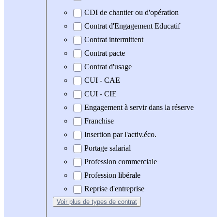
CDI de chantier ou d'opération
Contrat d'Engagement Educatif
Contrat intermittent
Contrat pacte
Contrat d'usage
CUI - CAE
CUI - CIE
Engagement à servir dans la réserve
Franchise
Insertion par l'activ.éco.
Portage salarial
Profession commerciale
Profession libérale
Reprise d'entreprise
Voir plus
de types de contrat