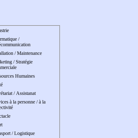
strie
rmatique /
écommunication
allation / Maintenance
eting / Stratégie
merciale
sources Humaines
té
étariat / Assistanat
ices à la personne / à la
ectivité
ctacle
rt
sport / Logistique