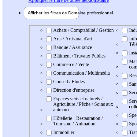
Appliquer
le filtre de durée hebdomadaire
Afficher les filtres de
Domaine pro
fessionnel
Domaine professionel
Achats / Comptabilité / Gestion
Indu
Arts / Artisanat d'art
Info
Tél
Banque / Assurance
Inst
Bâtiment / Travaux Publics
Mark
Commerce / Vente
com
Communication / Multimédia
Res
Conseil / Etudes
San
Direction d'entreprise
Secr
Espaces verts et naturels /
Serv
Agriculture / Pêche / Soins aux
coll
animaux
Spe
Hôtellerie - Restauration /
Tourisme / Animation
Spo
Immobilier
Tran