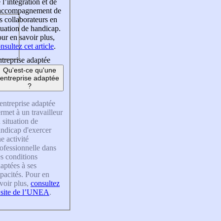
 l’intégration et de
’accompagnement de
s collaborateurs en
tuation de handicap.
ur en savoir plus,
nsultez cet article
.
treprise adaptée
Qu'est-ce qu'une
entreprise adaptée
?
entreprise adaptée
rmet à un travailleur
 situation de
ndicap d'exercer
e activité
ofessionnelle dans
s conditions
aptées à ses
pacités. Pour en
voir plus,
consultez
 site de l’UNEA
.