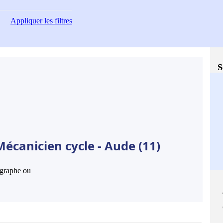
Appliquer
les filtres
S
écanicien cycle - Aude (11)
hographe ou