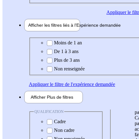
Appliquer
le fil
Afficher les filtres liés à l'
Expérience
demandée
Expérience demandée
Moins de 1 an
De 1 à 3 ans
Plus de 3 ans
Non renseignée
Appliquer
le filtre de l'expérience demandée
Afficher
Plus de
filtres
QUALIFICATION
pa
Ca
Cadre
pa
ac
Non cadre
fa
Non renseignée