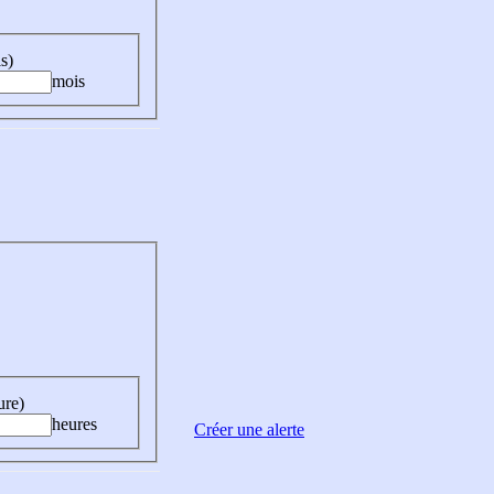
s)
mois
ure)
heures
Créer une alerte