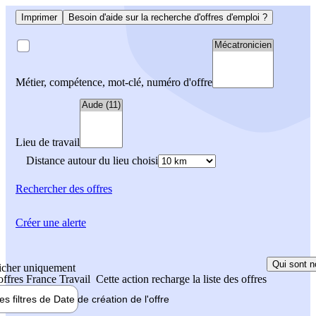
Imprimer
Besoin d'aide sur la recherche d'offres d'emploi ?
Métier, compétence, mot-clé, numéro d'offre
Lieu de travail
Distance autour du lieu choisi
Rechercher
des offres
Créer une alerte
Qui sont n
icher uniquement
 offres France Travail
Cette action recharge la liste des offres
les filtres de
Date de création
de l'offre