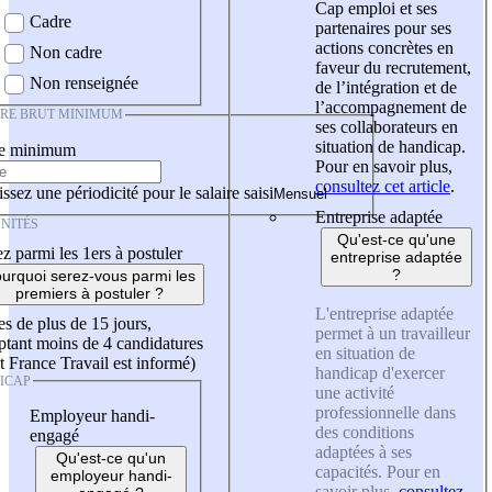
Cap emploi et ses
Cadre
partenaires pour ses
actions concrètes en
Non cadre
faveur du recrutement,
Non renseignée
de l’intégration et de
l’accompagnement de
IRE BRUT MINIMUM
ses collaborateurs en
situation de handicap.
re minimum
Pour en savoir plus,
consultez cet article
.
ssez une périodicité pour le salaire saisi
Entreprise adaptée
NITÉS
Qu'est-ce qu'une
z parmi les 1ers à postuler
entreprise adaptée
?
urquoi serez-vous parmi les
premiers à postuler ?
L'entreprise adaptée
es de plus de 15 jours,
permet à un travailleur
tant moins de 4 candidatures
en situation de
t France Travail est informé)
handicap d'exercer
ICAP
une activité
professionnelle dans
Employeur handi-
des conditions
engagé
adaptées à ses
Qu'est-ce qu'un
capacités. Pour en
employeur handi-
savoir plus,
consultez