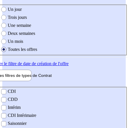
e création de l'offre
Un jour
Trois jours
Une semaine
Deux semaines
Un mois
Toutes les offres
er
le filtre de date de création de l'offre
les filtres de types de
Contrat
de contrat
CDI
CDD
Intérim
CDI Intérimaire
Saisonnier