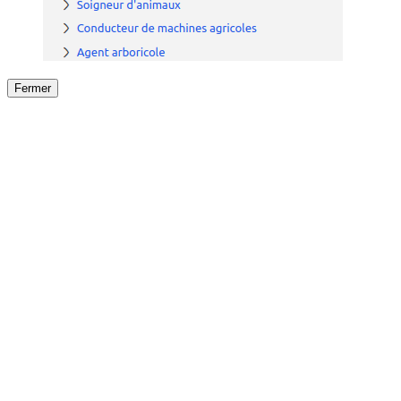
Fermer
Fermer
le détail de l'offre
/
Offre
sur
Offre précéden