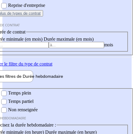
Reprise d'entreprise
plus
de types de contrat
 DE CONTRAT
ée de contrat
ée minimale (en mois)
Durée maximale (en mois)
mois
er
le filtre du type de contrat
les filtres de
Durée hebdo
madaire
 hebdomadaire
Temps plein
Temps partiel
Non renseignée
 HEBDOMADAIRE
cisez la durée hebdomadaire :
ée minimale (en heure)
Durée maximale (en heure)