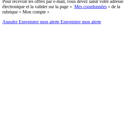
Pour recevoir les offres par e-mail, vous devez saisir votre adresse
électronique et la valider sur la page «
Mes coordonnées
» de la
rubrique « Mon compte »
Annuler
Enregistrer mon alerte
Enregistrer
mon alerte