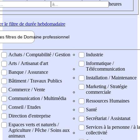
heures
er
le filtre de durée hebdomadaire
les filtres de
Domaine pro
fessionnel
ne professionel
Achats / Comptabilité / Gestion
Industrie
Arts / Artisanat d'art
Informatique /
Télécommunication
Banque / Assurance
Installation / Maintenance
Bâtiment / Travaux Publics
Marketing / Stratégie
Commerce / Vente
commerciale
Communication / Multimédia
Ressources Humaines
Conseil / Etudes
Santé
Direction d'entreprise
Secrétariat / Assistanat
Espaces verts et naturels /
Services à la personne / à l
Agriculture / Pêche / Soins aux
collectivité
animaux