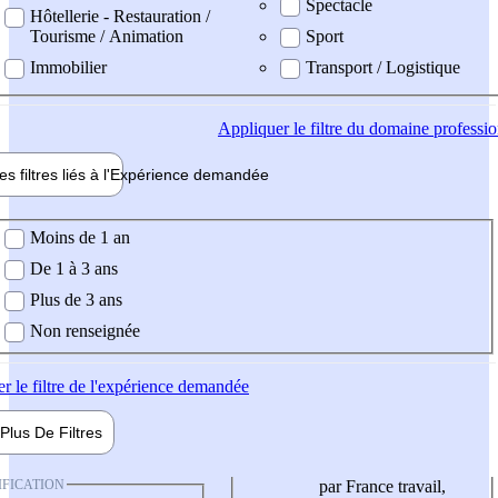
Spectacle
Hôtellerie - Restauration /
Tourisme / Animation
Sport
Immobilier
Transport / Logistique
Appliquer
le filtre du domaine professi
es filtres liés à l'
Expérience
demandée
ience demandée
Moins de 1 an
De 1 à 3 ans
Plus de 3 ans
Non renseignée
er
le filtre de l'expérience demandée
Plus De
Filtres
IFICATION
par France travail,