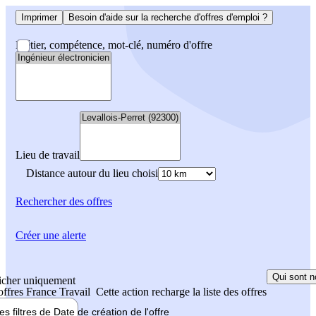
Imprimer
Besoin d'aide sur la recherche d'offres d'emploi ?
Métier, compétence, mot-clé, numéro d'offre
Lieu de travail
Distance autour du lieu choisi
Rechercher
des offres
Créer une alerte
Qui sont n
icher uniquement
 offres France Travail
Cette action recharge la liste des offres
les filtres de
Date de création
de l'offre