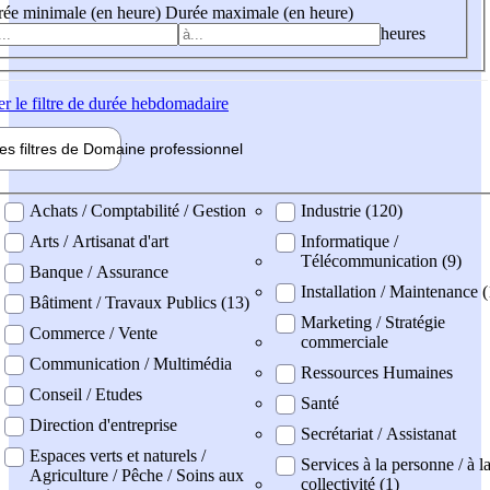
ée minimale (en heure)
Durée maximale (en heure)
heures
er
le filtre de durée hebdomadaire
les filtres de
Domaine pro
fessionnel
ne professionel
Achats / Comptabilité / Gestion
Industrie (120)
Arts / Artisanat d'art
Informatique /
Télécommunication (9)
Banque / Assurance
Installation / Maintenance 
Bâtiment / Travaux Publics (13)
Marketing / Stratégie
Commerce / Vente
commerciale
Communication / Multimédia
Ressources Humaines
Conseil / Etudes
Santé
Direction d'entreprise
Secrétariat / Assistanat
Espaces verts et naturels /
Services à la personne / à l
Agriculture / Pêche / Soins aux
collectivité (1)