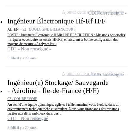
Ajouter cette offre à ma sélection
CDI
Non renseigné
Ingénieur Électronique Hf-Rf H/F
ALTEN -
92 - BOULOGNE-BILLANCOURT
POSTE : Ingénieur Électronique Hf-Rf H/F DESCRIPTION : Missions principales
- Préparer et conduire les essais HF/RF, en assurant la bonne configuration des
moyens de mesure - Analyser les...
CDI - Non renseigné
Publié il y a 29 jours
Ajouter cette offre à ma sélection
CDI
Non renseigné
Ingénieur(e) Stockage/ Sauvegarde
- Aéroline - Île-de-France (H/F)
92 - COURBEVOIE
Au sein d'une équipe dynamique, agile et à taille humaine, vous évoluez dans un
environnement technique riche et stimulant. Nous vous proposons des missions
variées aux défis ambitieux dans des...
CDI - Non renseigné
Publié il y a 29 jours