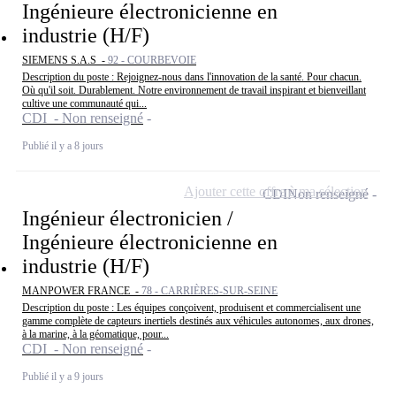
Ingénieure électronicienne en
industrie (H/F)
SIEMENS S.A.S -
92 - COURBEVOIE
Description du poste : Rejoignez-nous dans l'innovation de la santé. Pour chacun.
Où qu'il soit. Durablement. Notre environnement de travail inspirant et bienveillant
cultive une communauté qui...
CDI - Non renseigné
Publié il y a 8 jours
Ajouter cette offre à ma sélection
CDI
Non renseigné
Ingénieur électronicien /
Ingénieure électronicienne en
industrie (H/F)
MANPOWER FRANCE -
78 - CARRIÈRES-SUR-SEINE
Description du poste : Les équipes conçoivent, produisent et commercialisent une
gamme complète de capteurs inertiels destinés aux véhicules autonomes, aux drones,
à la marine, à la géomatique, pour...
CDI - Non renseigné
Publié il y a 9 jours