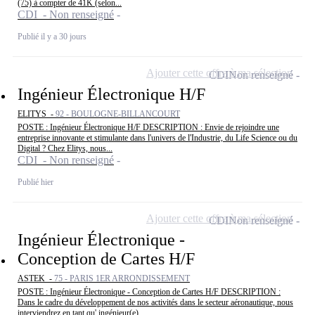
(75) à compter de 41K (selon...
CDI - Non renseigné
Publié il y a 30 jours
Ajouter cette offre à ma sélection
CDI
Non renseigné
Ingénieur Électronique H/F
ELITYS -
92 - BOULOGNE-BILLANCOURT
POSTE : Ingénieur Électronique H/F DESCRIPTION : Envie de rejoindre une
entreprise innovante et stimulante dans l'univers de l'Industrie, du Life Science ou du
Digital ? Chez Elitys, nous...
CDI - Non renseigné
Publié hier
Ajouter cette offre à ma sélection
CDI
Non renseigné
Ingénieur Électronique -
Conception de Cartes H/F
ASTEK -
75 - PARIS 1ER ARRONDISSEMENT
POSTE : Ingénieur Électronique - Conception de Cartes H/F DESCRIPTION :
Dans le cadre du développement de nos activités dans le secteur aéronautique, nous
interviendrez en tant qu' ingénieur(e)...