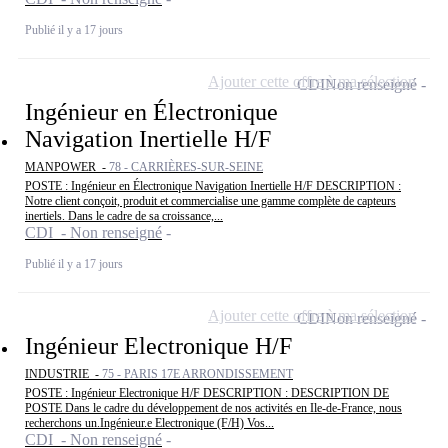
Publié il y a 17 jours
Ajouter cette offre à ma sélection
CDI
Non renseigné
Ingénieur en Électronique
Navigation Inertielle H/F
MANPOWER -
78 - CARRIÈRES-SUR-SEINE
POSTE : Ingénieur en Électronique Navigation Inertielle H/F DESCRIPTION :
Notre client conçoit, produit et commercialise une gamme complète de capteurs
inertiels. Dans le cadre de sa croissance,...
CDI - Non renseigné
Publié il y a 17 jours
Ajouter cette offre à ma sélection
CDI
Non renseigné
Ingénieur Electronique H/F
INDUSTRIE -
75 - PARIS 17E ARRONDISSEMENT
POSTE : Ingénieur Electronique H/F DESCRIPTION : DESCRIPTION DE
POSTE Dans le cadre du développement de nos activités en Ile-de-France, nous
recherchons un.Ingénieur.e Electronique (F/H) Vos...
CDI - Non renseigné