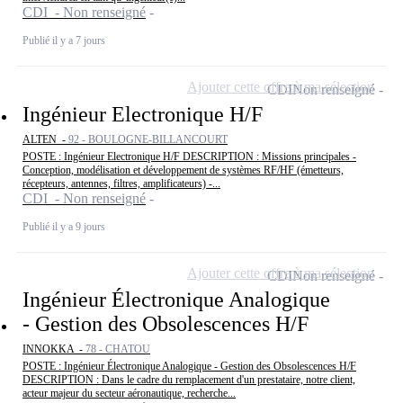
CDI - Non renseigné
Publié il y a 7 jours
Ajouter cette offre à ma sélection
CDI
Non renseigné
Ingénieur Electronique H/F
ALTEN -
92 - BOULOGNE-BILLANCOURT
POSTE : Ingénieur Electronique H/F DESCRIPTION : Missions principales -
Conception, modélisation et développement de systèmes RF/HF (émetteurs,
récepteurs, antennes, filtres, amplificateurs) -...
CDI - Non renseigné
Publié il y a 9 jours
Ajouter cette offre à ma sélection
CDI
Non renseigné
Ingénieur Électronique Analogique
- Gestion des Obsolescences H/F
INNOKKA -
78 - CHATOU
POSTE : Ingénieur Électronique Analogique - Gestion des Obsolescences H/F
DESCRIPTION : Dans le cadre du remplacement d'un prestataire, notre client,
acteur majeur du secteur aéronautique, recherche...