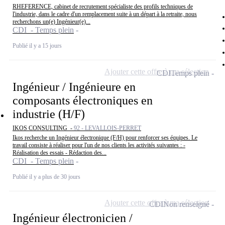
RHEFERENCE, cabinet de recrutement spécialiste des profils techniques de
l'industrie, dans le cadre d'un remplacement suite à un départ à la retraite, nous
recherchons un(e) Ingénieur(e)...
CDI - Temps plein
Publié il y a 15 jours
Ajouter cette offre à ma sélection
CDI
Temps plein
Ingénieur / Ingénieure en
composants électroniques en
industrie (H/F)
IKOS CONSULTING -
92 - LEVALLOIS-PERRET
Ikos recherche un Ingénieur électronique (F/H) pour renforcer ses équipes. Le
travail consiste à réaliser pour l'un de nos clients les activités suivantes : -
Réalisation des essais - Rédaction des...
CDI - Temps plein
Publié il y a plus de 30 jours
Ajouter cette offre à ma sélection
CDI
Non renseigné
Ingénieur électronicien /