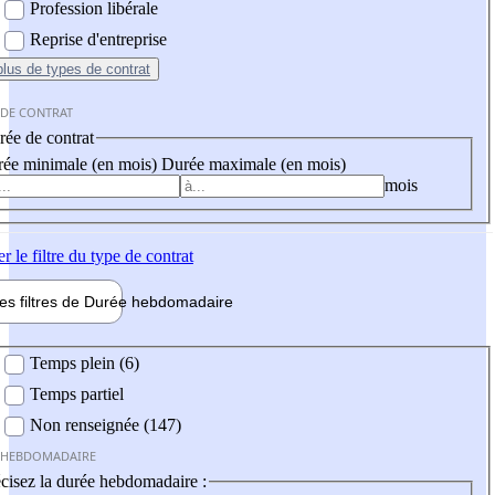
Profession libérale
Reprise d'entreprise
plus
de types de contrat
 DE CONTRAT
ée de contrat
ée minimale (en mois)
Durée maximale (en mois)
mois
er
le filtre du type de contrat
les filtres de
Durée hebdo
madaire
 hebdomadaire
Temps plein (6)
Temps partiel
Non renseignée (147)
 HEBDOMADAIRE
cisez la durée hebdomadaire :