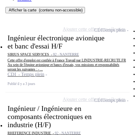
Afficher la carte
(contenu non-accessible)
Ajouter cette offre à ma sélection
CDI
Temps plein
Ingénieur électronique avionique
et banc d'essai H/F
SIRIUS SPACE SERVICES -
92 - NANTERRE
Cette offre d'emploi est confiée à France Travail par LINDUSTRIE-RECRUTE.FR
Au sein de l'équipe avionique et bancs d'essais, vos missions et responsabilités
seront les suivantes : - ...
CDI - Temps plein
Publié il y a 3 jours
Ajouter cette offre à ma sélection
CDI
Temps plein
Ingénieur / Ingénieure en
composants électroniques en
industrie (H/F)
RHEFERENCE INDUSTRIE -
92 - NANTERRE