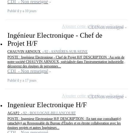
CDI - Non renseigné
Publié il y a 10 jours
Ajouter cette offre à ma sélection
CDI
Non renseigné
Ingénieur Electronique - Chef de
Projet H/F
CHAUVIN ARNOUX -
92 - ASNIÈRES-SUR-SEINE
POSTE : Ingénieur Electronique - Chef de Projet H/F DESCRIPTION : Au sein de
notre société CHAUVIN ARNOUX, spécialisée dans l'instrumentation industrielle,
découvrez des équipes de personnes...
CDI - Non renseigné
Publié il y a 17 jours
Ajouter cette offre à ma sélection
CDI
Non renseigné
Ingenieur Electronique H/F
AGAP2 -
92 - BOULOGNE-BILLANCOURT
POSTE : Ingenieur Electronique H/F DESCRIPTION : En tant que consultant(e)
rattaché(e) au Responsable du Bureau d'Études et en étroite collaboration avec les
équipes projets et autres Ingénieurs...
CDI - Non renseigné