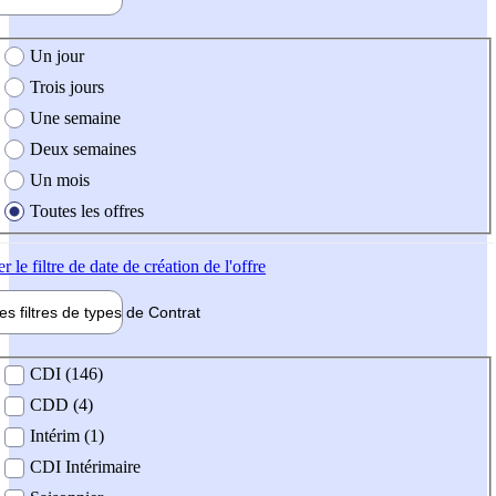
e création de l'offre
Un jour
Trois jours
Une semaine
Deux semaines
Un mois
Toutes les offres
er
le filtre de date de création de l'offre
les filtres de types de
Contrat
de contrat
CDI (146)
CDD (4)
Intérim (1)
CDI Intérimaire