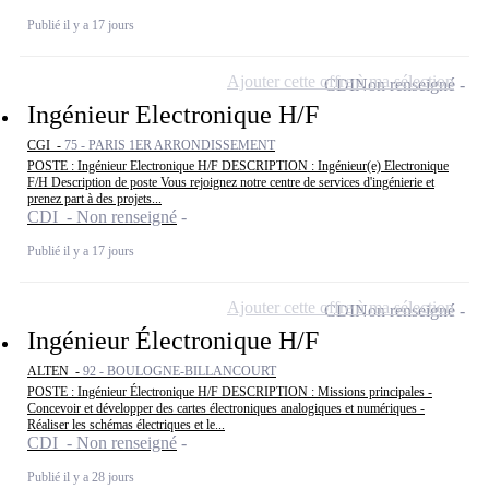
Publié il y a 17 jours
Ajouter cette offre à ma sélection
CDI
Non renseigné
Ingénieur Electronique H/F
CGI -
75 - PARIS 1ER ARRONDISSEMENT
POSTE : Ingénieur Electronique H/F DESCRIPTION : Ingénieur(e) Electronique
F/H Description de poste Vous rejoignez notre centre de services d'ingénierie et
prenez part à des projets...
CDI - Non renseigné
Publié il y a 17 jours
Ajouter cette offre à ma sélection
CDI
Non renseigné
Ingénieur Électronique H/F
ALTEN -
92 - BOULOGNE-BILLANCOURT
POSTE : Ingénieur Électronique H/F DESCRIPTION : Missions principales -
Concevoir et développer des cartes électroniques analogiques et numériques -
Réaliser les schémas électriques et le...
CDI - Non renseigné
Publié il y a 28 jours