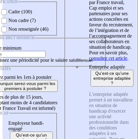
IFICATION
par France travail,
Cap emploi et ses
Cadre (100)
partenaires pour ses
actions concrètes en
Non cadre (7)
faveur du recrutement,
Non renseignée (46)
de l’intégration et de
l’accompagnement de
IRE BRUT MINIMUM
ses collaborateurs en
situation de handicap.
re minimum
Pour en savoir plus,
consultez cet article
.
ssez une périodicité pour le salaire saisi
Entreprise adaptée
NITÉS
Qu'est-ce qu'une
z parmi les 1ers à postuler
entreprise adaptée
?
urquoi serez-vous parmi les
premiers à postuler ?
L'entreprise adaptée
es de plus de 15 jours,
permet à un travailleur
tant moins de 4 candidatures
en situation de
t France Travail est informé)
handicap d'exercer
ICAP
une activité
professionnelle dans
Employeur handi-
des conditions
engagé
adaptées à ses
Qu'est-ce qu'un
capacités. Pour en