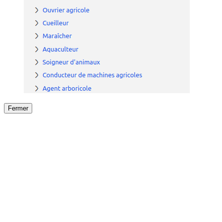
Fermer
Fermer
le détail de l'offre
/
Offre
sur
Offre précéden