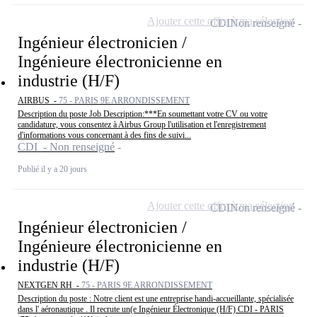
Ajouter cette offre à ma sélection
CDI
Non renseigné
Ingénieur électronicien /
Ingénieure électronicienne en
industrie (H/F)
AIRBUS -
75 - PARIS 9E ARRONDISSEMENT
Description du poste Job Description:***En soumettant votre CV ou votre
candidature, vous consentez à Airbus Group l'utilisation et l'enregistrement
d'informations vous concernant à des fins de suivi...
CDI - Non renseigné
Publié il y a 20 jours
Ajouter cette offre à ma sélection
CDI
Non renseigné
Ingénieur électronicien /
Ingénieure électronicienne en
industrie (H/F)
NEXTGEN RH -
75 - PARIS 9E ARRONDISSEMENT
Description du poste : Notre client est une entreprise handi-accueillante, spécialisée
dans l' aéronautique . Il recrute un(e Ingénieur Électronique (H/F) CDI - PARIS