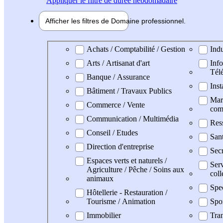
Appliquer
le filtre de durée hebdomadaire
Afficher les filtres de
Domaine pro
fessionnel
Domaine professionel
Achats / Comptabilité / Gestion
Indu
Arts / Artisanat d'art
Info
Tél
Banque / Assurance
Inst
Bâtiment / Travaux Publics
Mark
Commerce / Vente
com
Communication / Multimédia
Res
Conseil / Etudes
San
Direction d'entreprise
Secr
Espaces verts et naturels /
Serv
Agriculture / Pêche / Soins aux
coll
animaux
Spe
Hôtellerie - Restauration /
Tourisme / Animation
Spo
Immobilier
Tran