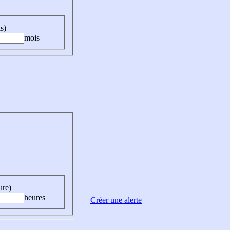
s)
mois
ure)
heures
Créer une alerte