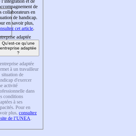
 l’intégration et de
’accompagnement de
s collaborateurs en
tuation de handicap.
ur en savoir plus,
nsultez cet article
.
treprise adaptée
Qu'est-ce qu'une
entreprise adaptée
?
entreprise adaptée
rmet à un travailleur
 situation de
ndicap d'exercer
e activité
ofessionnelle dans
s conditions
aptées à ses
pacités. Pour en
voir plus,
consultez
 site de l’UNEA
.