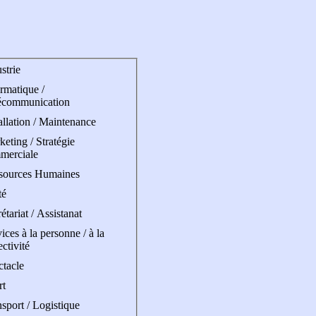
strie
rmatique /
écommunication
allation / Maintenance
eting / Stratégie
merciale
sources Humaines
té
étariat / Assistanat
ices à la personne / à la
ectivité
ctacle
rt
sport / Logistique