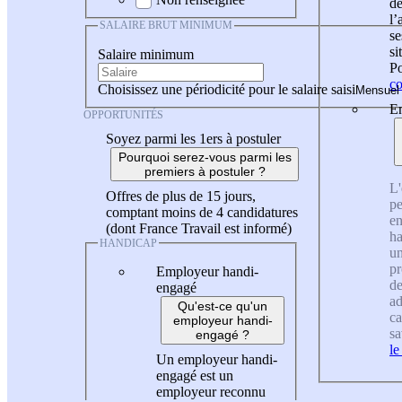
de
l
SALAIRE BRUT MINIMUM
se
si
Salaire minimum
Po
co
Choisissez une périodicité pour le salaire saisi
En
OPPORTUNITÉS
Soyez parmi les 1ers à postuler
Pourquoi serez-vous parmi les
premiers à postuler ?
L'
Offres de plus de 15 jours,
pe
comptant moins de 4 candidatures
en
(dont France Travail est informé)
ha
HANDICAP
un
pr
Employeur handi-
de
engagé
ad
Qu'est-ce qu'un
ca
employeur handi-
sa
engagé ?
le
Un employeur handi-
engagé est un
employeur reconnu