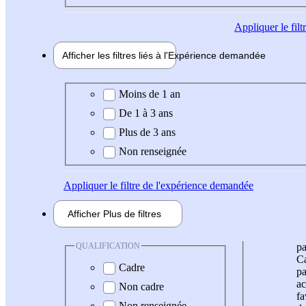
Appliquer
le fil
Afficher les filtres liés à l'
Expérience
demandée
Expérience demandée
Moins de 1 an
De 1 à 3 ans
Plus de 3 ans
Non renseignée
Appliquer
le filtre de l'expérience demandée
Afficher
Plus de
filtres
QUALIFICATION
pa
Ca
Cadre
pa
ac
Non cadre
fa
Non renseignée