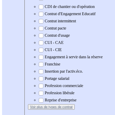
CDI de chantier ou d'opération
Contrat d'Engagement Educatif
Contrat intermittent
Contrat pacte
Contrat d'usage
CUI - CAE
CUI - CIE
Engagement à servir dans la réserve
Franchise
Insertion par l'activ.éco.
Portage salarial
Profession commerciale
Profession libérale
Reprise d'entreprise
Voir plus
de types de contrat