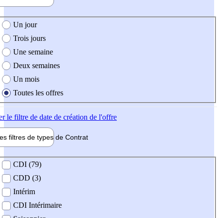
e création de l'offre
Un jour
Trois jours
Une semaine
Deux semaines
Un mois
Toutes les offres
er
le filtre de date de création de l'offre
les filtres de types de
Contrat
de contrat
CDI (79)
CDD (3)
Intérim
CDI Intérimaire