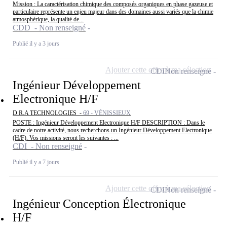
Mission : La caractérisation chimique des composés organiques en phase gazeuse et
particulaire représente un enjeu majeur dans des domaines aussi variés que la chimie
atmosphérique, la qualité de...
CDD - Non renseigné
Publié il y a 3 jours
Ajouter cette offre à ma sélection
CDI
Non renseigné
Ingénieur Développement
Electronique H/F
D.R.A TECHNOLOGIES -
69 - VÉNISSIEUX
POSTE : Ingénieur Développement Electronique H/F DESCRIPTION : Dans le
cadre de notre activité, nous recherchons un Ingénieur Développement Electronique
(H/F). Vos missions seront les suivantes : ...
CDI - Non renseigné
Publié il y a 7 jours
Ajouter cette offre à ma sélection
CDI
Non renseigné
Ingénieur Conception Électronique
H/F