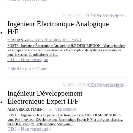
Ajouter cette offre à ma sélection
CDI
Non renseigné
Ingénieur Électronique Analogique
H/F
SCALIAN -
69 - LYON 7E ARRONDISSEMENT
POSTE : Ingénieur Électronique Analogique H/F DESCRIPTION : Vous rejoindrez
les équipes de notre client spécialisé dans la conception de systèmes électroniques
pour le secteur du militaire et de la...
CDI - Non renseigné
Publié il y a plus de 30 jours
Ajouter cette offre à ma sélection
CDI
Non renseigné
Ingénieur Développement
Électronique Expert H/F
ALMA RECRUTEMENT -
69 - VÉNISSIEUX
POSTE : Ingénieur Développement Électronique Expert H/F DESCRIPTION : Si
vous êtes Ingénieur Développement Électronique Expert H/F et que vous cherchez
un CDI à Bron (69), cette annonce peut vous...
CDI - Non renseigné