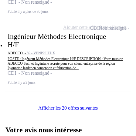
CDI - Non renseigné
Publié il y a plus de 30 jours
Ajouter cette offre à ma sélection
CDI
Non renseigné
Ingénieur Méthodes Electronique
H/F
ADECCO -
69 - VÉNISSIEUX
POSTE : Ingénieur Méthodes Electronique H/F DESCRIPTION : Votre mission
ADECCO Tech et Ingénierie recrute pour son client, entreprise de la région
Lyonnaise leader en conception et fabrication de...
CDI - Non renseigné
Publié il y a 2 jours
Afficher les 20 offres suivantes
Votre avis nous intéresse