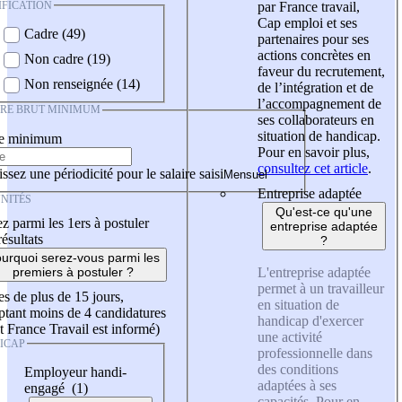
IFICATION
par France travail,
Cap emploi et ses
Cadre (49)
partenaires pour ses
actions concrètes en
Non cadre (19)
faveur du recrutement,
Non renseignée (14)
de l’intégration et de
l’accompagnement de
IRE BRUT MINIMUM
ses collaborateurs en
situation de handicap.
re minimum
Pour en savoir plus,
consultez cet article
.
ssez une périodicité pour le salaire saisi
Entreprise adaptée
NITÉS
Qu'est-ce qu'une
z parmi les 1ers à postuler
entreprise adaptée
résultats
?
urquoi serez-vous parmi les
L'entreprise adaptée
premiers à postuler ?
permet à un travailleur
es de plus de 15 jours,
en situation de
tant moins de 4 candidatures
handicap d'exercer
t France Travail est informé)
une activité
ICAP
professionnelle dans
des conditions
Employeur handi-
adaptées à ses
engagé (1)
capacités. Pour en