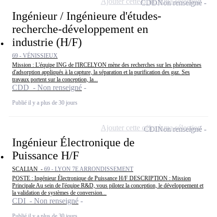
Ajouter cette offre à ma sélection
CDD
Non renseigné
Ingénieur / Ingénieure d'études-
recherche-développement en
industrie (H/F)
69 - VÉNISSIEUX
Mission : L'équipe ING de l'IRCELYON mène des recherches sur les phénomènes
d'adsorption appliqués à la capture, la séparation et la purification des gaz. Ses
travaux portent sur la conception, la...
CDD - Non renseigné
Publié il y a plus de 30 jours
Ajouter cette offre à ma sélection
CDI
Non renseigné
Ingénieur Électronique de
Puissance H/F
SCALIAN -
69 - LYON 7E ARRONDISSEMENT
POSTE : Ingénieur Électronique de Puissance H/F DESCRIPTION : Mission
Principale Au sein de l'équipe R&D, vous pilotez la conception, le développement et
la validation de systèmes de conversion...
CDI - Non renseigné
Publié il y a plus de 30 jours