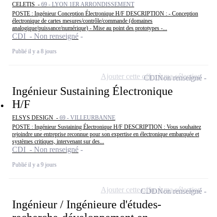
CELETIS -
69 - LYON 1ER ARRONDISSEMENT
POSTE : Ingénieur Conception Électronique H/F DESCRIPTION : - Conception
électronique de cartes mesures/contrôle/commande (domaines
analogique/puissance/numérique) - Mise au point des prototypes -...
CDI - Non renseigné
Publié il y a 8 jours
Ajouter cette offre à ma sélection
CDI
Non renseigné
Ingénieur Sustaining Électronique
H/F
ELSYS DESIGN -
69 - VILLEURBANNE
POSTE : Ingénieur Sustaining Électronique H/F DESCRIPTION : Vous souhaitez
rejoindre une entreprise reconnue pour son expertise en électronique embarquée et
systèmes critiques, intervenant sur des...
CDI - Non renseigné
Publié il y a 9 jours
Ajouter cette offre à ma sélection
CDD
Non renseigné
Ingénieur / Ingénieure d'études-