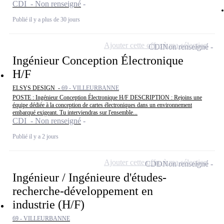
CDI - Non renseigné
Publié il y a plus de 30 jours
Ajouter cette offre à ma sélection
CDI
Non renseigné
Ingénieur Conception Électronique
H/F
ELSYS DESIGN -
69 - VILLEURBANNE
POSTE : Ingénieur Conception Électronique H/F DESCRIPTION : Rejoins une
équipe dédiée à la conception de cartes électroniques dans un environnement
embarqué exigeant. Tu interviendras sur l'ensemble...
CDI - Non renseigné
Publié il y a 2 jours
Ajouter cette offre à ma sélection
CDD
Non renseigné
Ingénieur / Ingénieure d'études-
recherche-développement en
industrie (H/F)
69 - VILLEURBANNE