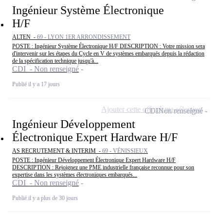
Ingénieur Système Électronique
H/F
ALTEN -
69 - LYON 1ER ARRONDISSEMENT
POSTE : Ingénieur Système Électronique H/F DESCRIPTION : Votre mission sera
d'intervenir sur les étapes du Cycle en V de systèmes embarqués depuis la rédaction
de la spécification technique jusqu'à...
CDI - Non renseigné
Publié il y a 17 jours
Ajouter cette offre à ma sélection
CDI
Non renseigné
Ingénieur Développement
Électronique Expert Hardware H/F
AS RECRUTEMENT & INTERIM -
69 - VÉNISSIEUX
POSTE : Ingénieur Développement Électronique Expert Hardware H/F
DESCRIPTION : Rejoignez une PME industrielle française reconnue pour son
expertise dans les systèmes électroniques embarqués...
CDI - Non renseigné
Publié il y a plus de 30 jours