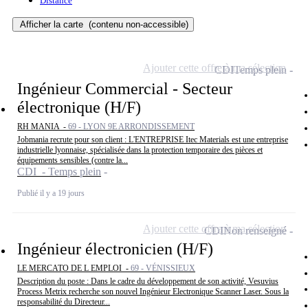
Distance
Afficher la carte
(contenu non-accessible)
Ajouter cette offre à ma sélection
CDI
Temps plein
Ingénieur Commercial - Secteur
électronique (H/F)
RH MANIA -
69 - LYON 9E ARRONDISSEMENT
Jobmania recrute pour son client : L'ENTREPRISE Itec Materials est une entreprise
industrielle lyonnaise, spécialisée dans la protection temporaire des pièces et
équipements sensibles (contre la...
CDI - Temps plein
Publié il y a 19 jours
Ajouter cette offre à ma sélection
CDI
Non renseigné
Ingénieur électronicien (H/F)
LE MERCATO DE L EMPLOI -
69 - VÉNISSIEUX
Description du poste : Dans le cadre du développement de son activité, Vesuvius
Process Metrix recherche son nouvel Ingénieur Electronique Scanner Laser. Sous la
responsabilité du Directeur...