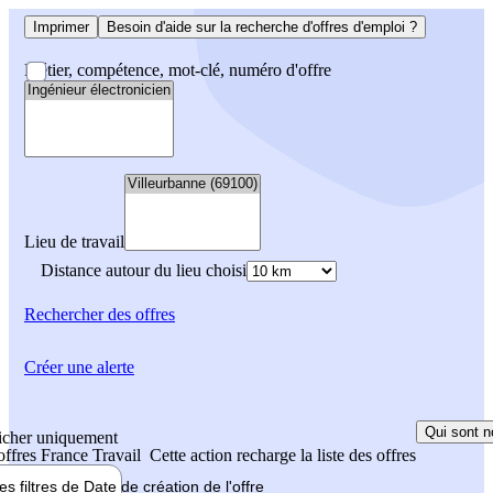
Imprimer
Besoin d'aide sur la recherche d'offres d'emploi ?
Métier, compétence, mot-clé, numéro d'offre
Lieu de travail
Distance autour du lieu choisi
Rechercher
des offres
Créer une alerte
Qui sont n
icher uniquement
 offres France Travail
Cette action recharge la liste des offres
les filtres de
Date de création
de l'offre