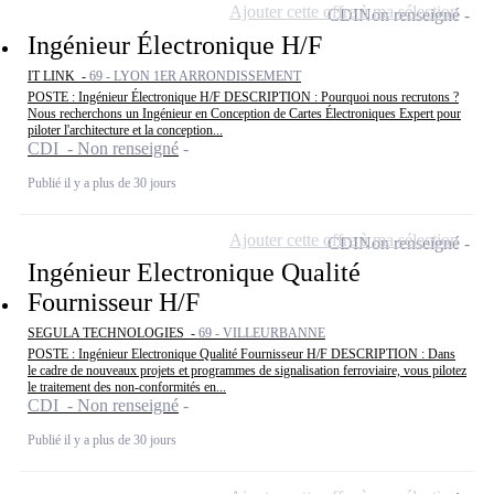
Ajouter cette offre à ma sélection
CDI
Non renseigné
Ingénieur Électronique H/F
IT LINK -
69 - LYON 1ER ARRONDISSEMENT
POSTE : Ingénieur Électronique H/F DESCRIPTION : Pourquoi nous recrutons ?
Nous recherchons un Ingénieur en Conception de Cartes Électroniques Expert pour
piloter l'architecture et la conception...
CDI - Non renseigné
Publié il y a plus de 30 jours
Ajouter cette offre à ma sélection
CDI
Non renseigné
Ingénieur Electronique Qualité
Fournisseur H/F
SEGULA TECHNOLOGIES -
69 - VILLEURBANNE
POSTE : Ingénieur Electronique Qualité Fournisseur H/F DESCRIPTION : Dans
le cadre de nouveaux projets et programmes de signalisation ferroviaire, vous pilotez
le traitement des non-conformités en...
CDI - Non renseigné
Publié il y a plus de 30 jours