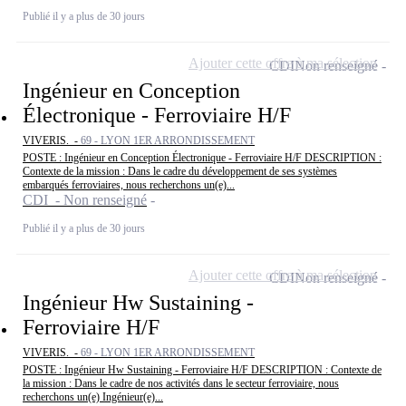
Publié il y a plus de 30 jours
Ajouter cette offre à ma sélection
CDI
Non renseigné
Ingénieur en Conception
Électronique - Ferroviaire H/F
VIVERIS. -
69 - LYON 1ER ARRONDISSEMENT
POSTE : Ingénieur en Conception Électronique - Ferroviaire H/F DESCRIPTION :
Contexte de la mission : Dans le cadre du développement de ses systèmes
embarqués ferroviaires, nous recherchons un(e)...
CDI - Non renseigné
Publié il y a plus de 30 jours
Ajouter cette offre à ma sélection
CDI
Non renseigné
Ingénieur Hw Sustaining -
Ferroviaire H/F
VIVERIS. -
69 - LYON 1ER ARRONDISSEMENT
POSTE : Ingénieur Hw Sustaining - Ferroviaire H/F DESCRIPTION : Contexte de
la mission : Dans le cadre de nos activités dans le secteur ferroviaire, nous
recherchons un(e) Ingénieur(e)...