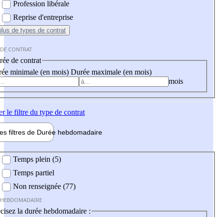
Profession libérale
Reprise d'entreprise
plus
de types de contrat
 DE CONTRAT
ée de contrat
ée minimale (en mois)
Durée maximale (en mois)
mois
er
le filtre du type de contrat
les filtres de
Durée hebdo
madaire
 hebdomadaire
Temps plein (5)
Temps partiel
Non renseignée (77)
 HEBDOMADAIRE
cisez la durée hebdomadaire :