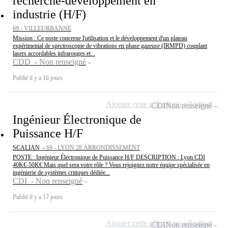
recherche-développement en
industrie (H/F)
69 - VILLEURBANNE
Mission : Ce poste concerne l'utilisation et le développement d'un plateau
expérimental de spectroscopie de vibrations en phase gazeuse (IRMPD) couplant
lasers accordables infrarouges et...
CDD - Non renseigné
Publié il y a 16 jours
Ajouter cette offre à ma sélection
CDI
Non renseigné
Ingénieur Électronique de
Puissance H/F
SCALIAN -
69 - LYON 2E ARRONDISSEMENT
POSTE : Ingénieur Électronique de Puissance H/F DESCRIPTION : Lyon CDI
40K€-50K€ Mais quel sera votre rôle ? Vous rejoignez notre équipe spécialisée en
ingénierie de systèmes critiques dédiée...
CDI - Non renseigné
Publié il y a 17 jours
Ajouter cette offre à ma sélection
CDI
Non renseigné