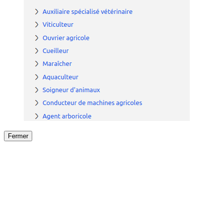
Fermer
Fermer
le détail de l'offre
/
Offre
sur
Offre précéden