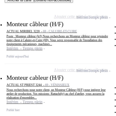
Afficher la carte
(contenu non-accessible)
Ajouter cette offre à ma sélection
Intérim
Temps plein
Monteur câbleur (H/F)
ACTUAL MIRIBEL 3220 -
69 - CALUIRE-ET-CUIRE
Poste : Monteur câbleur (h/f) Nous recherchons un Monteur câbleur pour rejoindre
notre client à Caluire-et-Cuire (69). Vous serez responsable de l'installation des
équipements mécaniques, machines...
Intérim - Temps plein
Publié aujourd'hui
Ajouter cette offre à ma sélection
Intérim
Temps plein
Monteur cableur (H/F)
ACTUAL ST PRIEST 3244 -
69 - VÉNISSIEUX
Nous recherchons pour notre client, un Monteur Câbleur (H/F) pour intégrer leur
atelier de production. Vos missions: Rattaché(e) au chef d'atelier, vous assurez la
réalisation d'ensembles...
Intérim - Temps plein
Publié hier