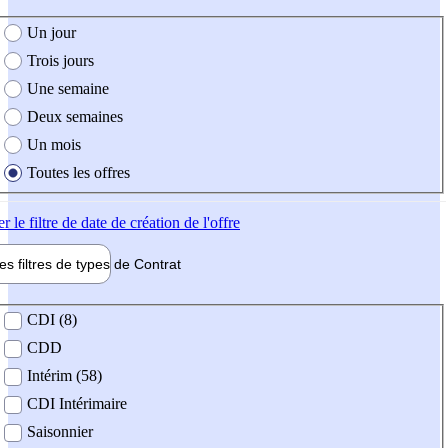
e création de l'offre
Un jour
Trois jours
Une semaine
Deux semaines
Un mois
Toutes les offres
er
le filtre de date de création de l'offre
les filtres de types de
Contrat
de contrat
CDI (8)
CDD
Intérim (58)
CDI Intérimaire
Saisonnier