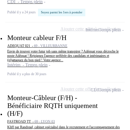
CDI - Temps plein
Publié il y a 24 jours
Soyez parmi les 1ers à postuler
Ajouter cette offre à ma sélection
Intérim
Temps plein
Monteur cableur F/H
ADEQUAT 021 -
69 - VILLEURBANNE
Envie de trouver votre futur job sans même transpirer ? Adéquat vous décroche le
poste Adéquat ! Rejoignez l'agence préférée des candidats et intérimaires et
(ré)attaquez du bon pied ! Votre agence...
Intérim - Temps plein
Publié il y a plus de 30 jours
Ajouter cette offre à ma sélection
CDI
Temps plein
Monteur-Câbleur (F/H) -
Bénéficiaire RQTH uniquement
(H/F)
FASTROAD TT -
69 - LYON 03
Kliff par Randstad, cabinet spécialisé dans le recrutement et l'accompagnement des