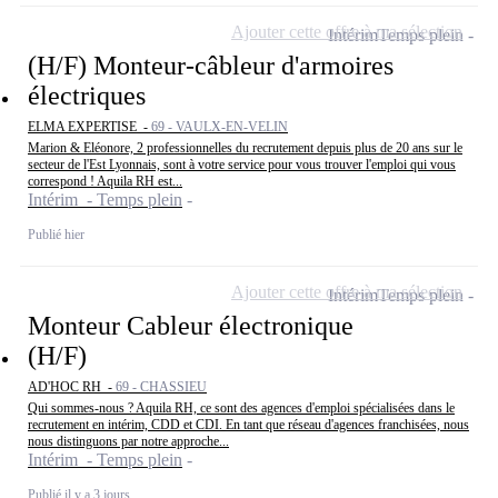
Ajouter cette offre à ma sélection
Intérim
Temps plein
(H/F) Monteur-câbleur d'armoires
électriques
ELMA EXPERTISE -
69 - VAULX-EN-VELIN
Marion & Eléonore, 2 professionnelles du recrutement depuis plus de 20 ans sur le
secteur de l'Est Lyonnais, sont à votre service pour vous trouver l'emploi qui vous
correspond ! Aquila RH est...
Intérim - Temps plein
Publié hier
Ajouter cette offre à ma sélection
Intérim
Temps plein
Monteur Cableur électronique
(H/F)
AD'HOC RH -
69 - CHASSIEU
Qui sommes-nous ? Aquila RH, ce sont des agences d'emploi spécialisées dans le
recrutement en intérim, CDD et CDI. En tant que réseau d'agences franchisées, nous
nous distinguons par notre approche...
Intérim - Temps plein
Publié il y a 3 jours