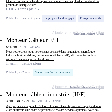
talents en situation de handicap, recherche pour son client, leader mondial de la
gestion de l'énergie et des...
CDI - Temps plein
Publié il y a plus de 30 jours
Employeur handi-engagé
Entreprise adaptée
Ajouter cette offre à ma sélection
Intérim
Temps plein
Monteur Câbleur F/H
SYNERGIE -
69 - GENAS
Nous recherchons pour notre client spécialisé dans la transition énergétique,
industrielle et numérique, des monteurs câbleur (F/H), afin de renforcer leurs
équipes.Sous la responsabilité de votre...
Intérim - Temps plein
Publié il y a 22 jours
Soyez parmi les 1ers à postuler
Ajouter cette offre à ma sélection
Intérim
Non renseigné
Monteur câbleur industriel (H/F)
APROJOB LYON -
69 - VILLEURBANNE
Aprojob, société régionale d'intérim et de recrutements, vous accompagne depuis
2005 au travers d'un cadre de proximité et via des services optimisés. Avec des