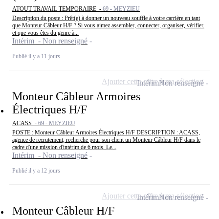
ATOUT TRAVAIL TEMPORAIRE -
69 - MEYZIEU
Description du poste : Prêt(e) à donner un nouveau souffle à votre carrière en tant
que Monteur Câbleur H/F ? Si vous aimez assembler, connecter, organiser, vérifier.
et que vous êtes du genre à...
Intérim - Non renseigné
Publié il y a 11 jours
Ajouter cette offre à ma sélection
Intérim
Non renseigné
Monteur Câbleur Armoires
Électriques H/F
ACASS -
69 - MEYZIEU
POSTE : Monteur Câbleur Armoires Électriques H/F DESCRIPTION : ACASS,
agence de recrutement, recherche pour son client un Monteur Câbleur H/F dans le
cadre d'une mission d'intérim de 6 mois. Le...
Intérim - Non renseigné
Publié il y a 12 jours
Ajouter cette offre à ma sélection
Intérim
Non renseigné
Monteur Câbleur H/F