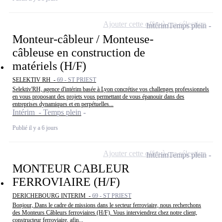
Ajouter cette offre à ma sélection
Intérim
Temps plein
Monteur-câbleur / Monteuse-
câbleuse en construction de
matériels (H/F)
SELEKTIV RH -
69 - ST PRIEST
Selektiv'RH, agence d'intérim basée à Lyon concrétise vos challenges professionnels
en vous proposant des projets vous permettant de vous épanouir dans des
entreprises dynamiques et en perpétuelles...
Intérim - Temps plein
Publié il y a 6 jours
Ajouter cette offre à ma sélection
Intérim
Temps plein
MONTEUR CABLEUR
FERROVIAIRE (H/F)
DERICHEBOURG INTERIM -
69 - ST PRIEST
Bonjour, Dans le cadre de missions dans le secteur ferroviaire, nous recherchons
des Monteurs Câbleurs ferroviaires (H/F). Vous interviendrez chez notre client,
constructeur ferroviaire, afin...