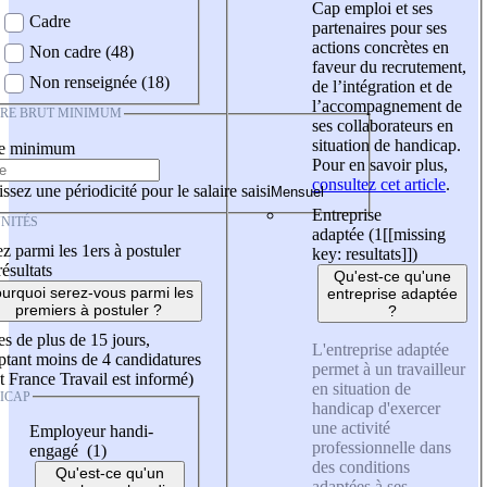
Cap emploi et ses
Cadre
partenaires pour ses
actions concrètes en
Non cadre (48)
faveur du recrutement,
Non renseignée (18)
de l’intégration et de
l’accompagnement de
IRE BRUT MINIMUM
ses collaborateurs en
situation de handicap.
re minimum
Pour en savoir plus,
consultez cet article
.
ssez une périodicité pour le salaire saisi
Entreprise
NITÉS
adaptée (1
[[missing
z parmi les 1ers à postuler
key: resultats]]
)
résultats
Qu'est-ce qu'une
urquoi serez-vous parmi les
entreprise adaptée
premiers à postuler ?
?
es de plus de 15 jours,
L'entreprise adaptée
tant moins de 4 candidatures
permet à un travailleur
t France Travail est informé)
en situation de
ICAP
handicap d'exercer
une activité
Employeur handi-
professionnelle dans
engagé (1)
des conditions
Qu'est-ce qu'un
adaptées à ses