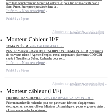
recrutons actuellement un Monteur-Câbleur H/F pour l'un de nos clients basé à
Saint-Priest. Entreprise spécialisée dans la...
Intérim - Non renseigné
Publié il y a 5 jours
Ajouter cette offre à ma sélection
Intérim
Non renseigné
Monteur Cableur H/F
TOMA INTÉRIM -
69 - CALUIRE-ET-CUIRE
POSTE : Monteur Cableur H/F DESCRIPTION : TOMA INTERIM, Acquisiteur
de nouveaux talents ! Agence d'emploi, travail temporaire / placements CDD/CDI
située à Neuville sur Saône; Recherche pour son...
Intérim - Non renseigné
Publié il y a 6 jours
Ajouter cette offre à ma sélection
Intérim
Non renseigné
Monteur câbleur (H/F)
FIDERIM FRANCHEVILLE -
69 - CHAMPAGNE-AU-MONT-D'OR
Fiderim francheville recherche pour son partenaire, fabricant d'équipements
électriques, un monteur câbleur. Missions : Assemblage en petites et grosses séries :
- Lire et comprendre les schémas...