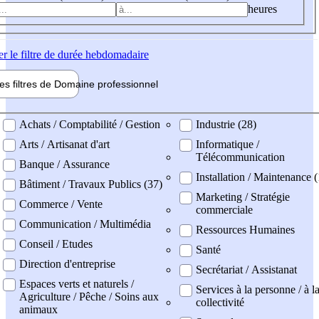
heures
er
le filtre de durée hebdomadaire
les filtres de
Domaine pro
fessionnel
ne professionel
Achats / Comptabilité / Gestion
Industrie (28)
Arts / Artisanat d'art
Informatique /
Télécommunication
Banque / Assurance
Installation / Maintenance (
Bâtiment / Travaux Publics (37)
Marketing / Stratégie
Commerce / Vente
commerciale
Communication / Multimédia
Ressources Humaines
Conseil / Etudes
Santé
Direction d'entreprise
Secrétariat / Assistanat
Espaces verts et naturels /
Services à la personne / à l
Agriculture / Pêche / Soins aux
collectivité
animaux