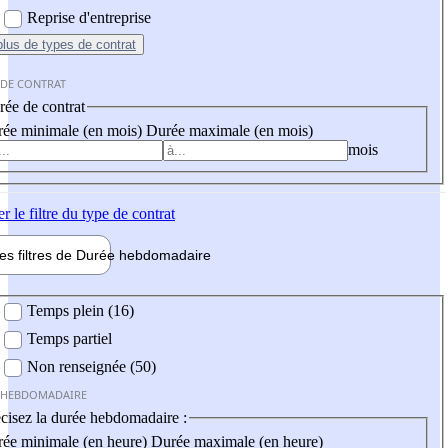
Reprise d'entreprise
plus
de types de contrat
 DE CONTRAT
ée de contrat
ée minimale (en mois)
Durée maximale (en mois)
mois
er
le filtre du type de contrat
les filtres de
Durée hebdo
madaire
 hebdomadaire
Temps plein (16)
Temps partiel
Non renseignée (50)
 HEBDOMADAIRE
cisez la durée hebdomadaire :
ée minimale (en heure)
Durée maximale (en heure)