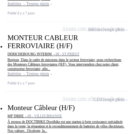
Intérim - Temps plein
Publié il y a 7 jours
Ajouter cette offre à ma sélection
Intérim
Temps plein
MONTEUR CABLEUR
FERROVIAIRE (H/F)
DERICHEBOURG INTERIM -
69 - ST PRIEST
Bonjour, Dans le cadre de missions dans le secteur ferroviaire, nous recherchons
des Monteurs Câbleurs ferroviaires (H/F). Vous interviendrez chez notre client,
constructeur ferroviaire, afin...
Intérim - Temps plein
Publié il y a 7 jours
Ajouter cette offre à ma sélection
CDI
Temps plein
Monteur Câbleur (H/F)
MP DRHE -
69 - VILLEURBANNE
À propos de DOCTIBIKE Doctibike est une startup à forte croissance spécialisée
dans la vente, la réparation et le reconditionnement de batteries de vélos électriques.
Nos valeurs : l'écologie, la...