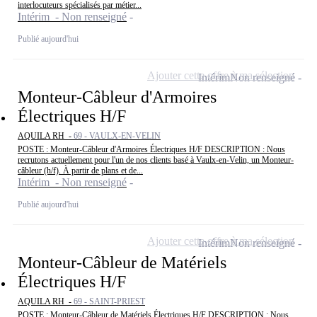
interlocuteurs spécialisés par métier...
Intérim - Non renseigné
Publié aujourd'hui
Ajouter cette offre à ma sélection
Intérim
Non renseigné
Monteur-Câbleur d'Armoires
Électriques H/F
AQUILA RH -
69 - VAULX-EN-VELIN
POSTE : Monteur-Câbleur d'Armoires Électriques H/F DESCRIPTION : Nous
recrutons actuellement pour l'un de nos clients basé à Vaulx-en-Velin, un Monteur-
câbleur (h/f). À partir de plans et de...
Intérim - Non renseigné
Publié aujourd'hui
Ajouter cette offre à ma sélection
Intérim
Non renseigné
Monteur-Câbleur de Matériels
Électriques H/F
AQUILA RH -
69 - SAINT-PRIEST
POSTE : Monteur-Câbleur de Matériels Électriques H/F DESCRIPTION : Nous