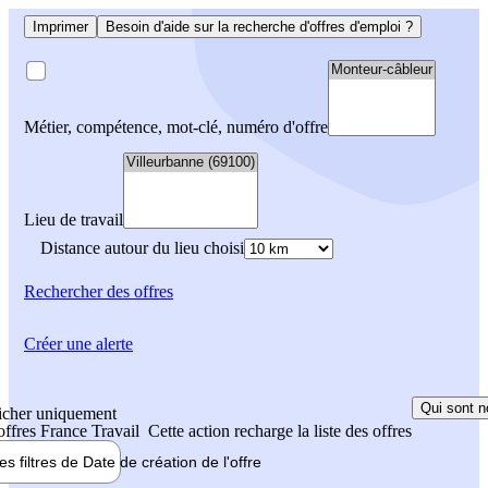
Imprimer
Besoin d'aide sur la recherche d'offres d'emploi ?
Métier, compétence, mot-clé, numéro d'offre
Lieu de travail
Distance autour du lieu choisi
Rechercher
des offres
Créer une alerte
Qui sont n
icher uniquement
 offres France Travail
Cette action recharge la liste des offres
les filtres de
Date de création
de l'offre