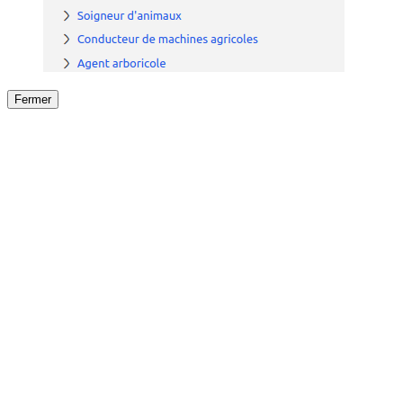
Fermer
Fermer
le détail de l'offre
/
Offre
sur
Offre précéden