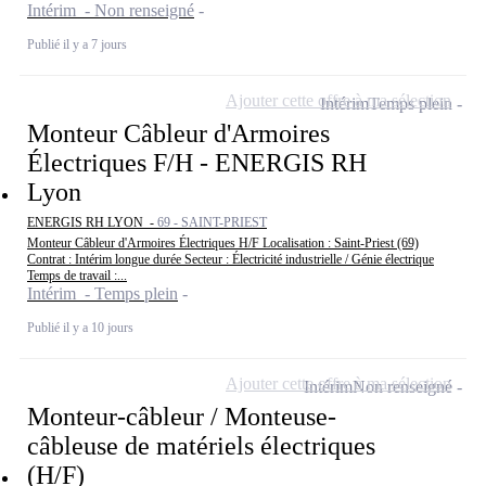
Intérim - Non renseigné
Publié il y a 7 jours
Ajouter cette offre à ma sélection
Intérim
Temps plein
Monteur Câbleur d'Armoires
Électriques F/H - ENERGIS RH
Lyon
ENERGIS RH LYON -
69 - SAINT-PRIEST
Monteur Câbleur d'Armoires Électriques H/F Localisation : Saint-Priest (69)
Contrat : Intérim longue durée Secteur : Électricité industrielle / Génie électrique
Temps de travail :...
Intérim - Temps plein
Publié il y a 10 jours
Ajouter cette offre à ma sélection
Intérim
Non renseigné
Monteur-câbleur / Monteuse-
câbleuse de matériels électriques
(H/F)