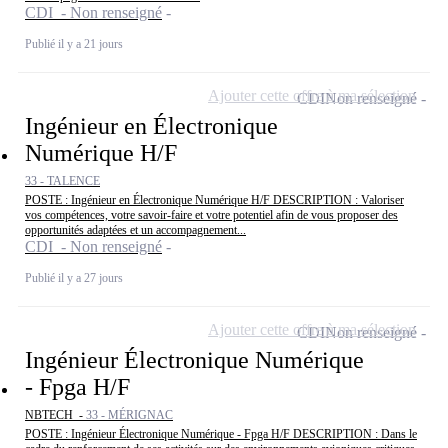
CDI - Non renseigné
Publié il y a 21 jours
Ajouter cette offre à ma sélection
CDI
Non renseigné
Ingénieur en Électronique
Numérique H/F
33 - TALENCE
POSTE : Ingénieur en Électronique Numérique H/F DESCRIPTION : Valoriser
vos compétences, votre savoir-faire et votre potentiel afin de vous proposer des
opportunités adaptées et un accompagnement...
CDI - Non renseigné
Publié il y a 27 jours
Ajouter cette offre à ma sélection
CDI
Non renseigné
Ingénieur Électronique Numérique
- Fpga H/F
NBTECH -
33 - MÉRIGNAC
POSTE : Ingénieur Électronique Numérique - Fpga H/F DESCRIPTION : Dans le