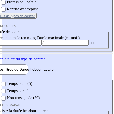
Profession libérale
Reprise d'entreprise
plus
de types de contrat
 DE CONTRAT
ée de contrat
ée minimale (en mois)
Durée maximale (en mois)
mois
er
le filtre du type de contrat
les filtres de
Durée hebdo
madaire
 hebdomadaire
Temps plein (5)
Temps partiel
Non renseignée (39)
 HEBDOMADAIRE
cisez la durée hebdomadaire :