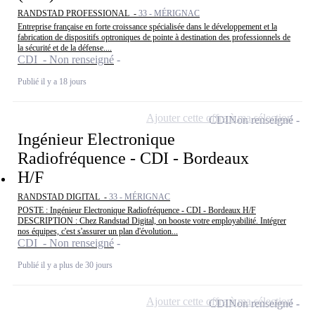
RANDSTAD PROFESSIONAL -
33 - MÉRIGNAC
Entreprise française en forte croissance spécialisée dans le développement et la
fabrication de dispositifs optroniques de pointe à destination des professionnels de
la sécurité et de la défense....
CDI - Non renseigné
Publié il y a 18 jours
Ajouter cette offre à ma sélection
CDI
Non renseigné
Ingénieur Electronique
Radiofréquence - CDI - Bordeaux
H/F
RANDSTAD DIGITAL -
33 - MÉRIGNAC
POSTE : Ingénieur Electronique Radiofréquence - CDI - Bordeaux H/F
DESCRIPTION : Chez Randstad Digital, on booste votre employabilité. Intégrer
nos équipes, c'est s'assurer un plan d'évolution...
CDI - Non renseigné
Publié il y a plus de 30 jours
Ajouter cette offre à ma sélection
CDI
Non renseigné