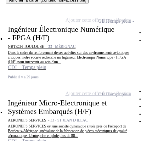
Afficher la carte
(contenu non-accessible)
Ajouter cette offre à ma sélection
CDI
Temps plein
Ingénieur Électronique Numérique
- FPGA (H/F)
NBTECH TOULOUSE -
33 - MÉRIGNAC
Dans le cadre du renforcement de ses activités sur des environnements avioniques
critiques, notre société recherche un Ingénieur Électronique Numérique - FPGA
(H/F) pour intervenir au sein d'un...
CDI - Temps plein
Publié il y a 29 jours
Ajouter cette offre à ma sélection
CDI
Temps plein
Ingénieur Micro-Electronique et
Systèmes Embarqués (H/F)
AERONEFS SERVICES -
33 - ST JEAN D ILLAC
AERONEFS SERVICES est une société dynamique située près de l'aéroport de
Bordeaux-Mérignac, spécialiste de la fabrication de pièces mécaniques de qualité
aéronautique. L'entreprise emploie plus de 80...
CDI - Temps plein