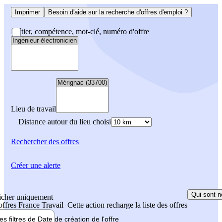
Imprimer
Besoin d'aide sur la recherche d'offres d'emploi ?
Métier, compétence, mot-clé, numéro d'offre
Lieu de travail
Distance autour du lieu choisi
Rechercher
des offres
Créer une alerte
Qui sont n
icher uniquement
 offres France Travail
Cette action recharge la liste des offres
les filtres de
Date de création
de l'offre