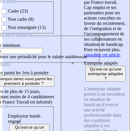
IFICATION
par France travail,
Cap emploi et ses
Cadre (23)
partenaires pour ses
actions concrètes en
Non cadre (8)
faveur du recrutement,
Non renseignée (13)
de l’intégration et de
l’accompagnement de
IRE BRUT MINIMUM
ses collaborateurs en
situation de handicap.
re minimum
Pour en savoir plus,
consultez cet article
.
ssez une périodicité pour le salaire saisi
Entreprise adaptée
NITÉS
Qu'est-ce qu'une
z parmi les 1ers à postuler
entreprise adaptée
?
urquoi serez-vous parmi les
premiers à postuler ?
L'entreprise adaptée
es de plus de 15 jours,
permet à un travailleur
tant moins de 4 candidatures
en situation de
t France Travail est informé)
handicap d'exercer
ICAP
une activité
professionnelle dans
Employeur handi-
des conditions
engagé
adaptées à ses
Qu'est-ce qu'un
capacités. Pour en