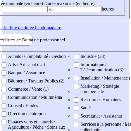
ée minimale (en heure)
Durée maximale (en heure)
heures
er
le filtre de durée hebdomadaire
les filtres de
Domaine pro
fessionnel
ne professionel
Achats / Comptabilité / Gestion
Industrie (33)
Arts / Artisanat d'art
Informatique /
Télécommunication (3)
Banque / Assurance
Installation / Maintenance (
Bâtiment / Travaux Publics (2)
Marketing / Stratégie
Commerce / Vente (1)
commerciale
Communication / Multimédia
Ressources Humaines
Conseil / Etudes
Santé
Direction d'entreprise
Secrétariat / Assistanat
Espaces verts et naturels /
Services à la personne / à l
Agriculture / Pêche / Soins aux
collectivité