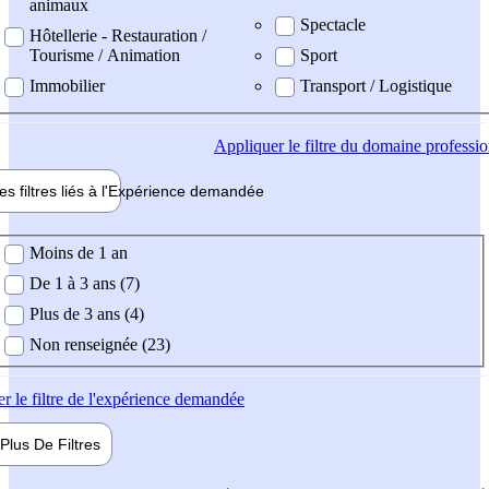
animaux
Spectacle
Hôtellerie - Restauration /
Tourisme / Animation
Sport
Immobilier
Transport / Logistique
Appliquer
le filtre du domaine professi
es filtres liés à l'
Expérience
demandée
ience demandée
Moins de 1 an
De 1 à 3 ans (7)
Plus de 3 ans (4)
Non renseignée (23)
er
le filtre de l'expérience demandée
Plus De
Filtres