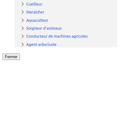
Fermer
Fermer
le détail de l'offre
/
Offre
sur
Offre précéden