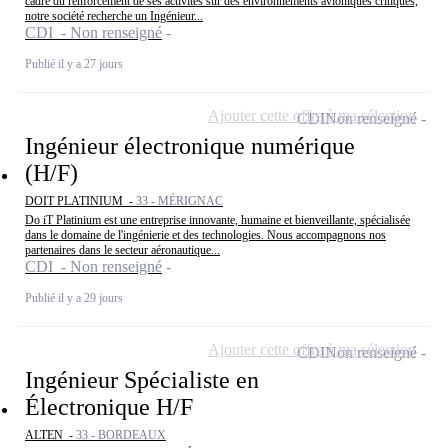
cadre du renforcement de ses activités sur des environnements avioniques critiques,
notre société recherche un Ingénieur...
CDI - Non renseigné
Publié il y a 27 jours
Ajouter cette offre à ma sélection
CDI
Non renseigné
Ingénieur électronique numérique
(H/F)
DOIT PLATINIUM -
33 - MÉRIGNAC
Do iT Platinium est une entreprise innovante, humaine et bienveillante, spécialisée
dans le domaine de l'ingénierie et des technologies. Nous accompagnons nos
partenaires dans le secteur aéronautique...
CDI - Non renseigné
Publié il y a 29 jours
Ajouter cette offre à ma sélection
CDI
Non renseigné
Ingénieur Spécialiste en
Électronique H/F
ALTEN -
33 - BORDEAUX