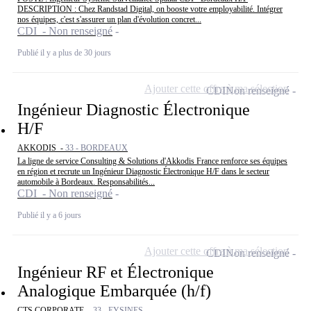
DESCRIPTION : Chez Randstad Digital, on booste votre employabilité. Intégrer
nos équipes, c'est s'assurer un plan d'évolution concret...
CDI - Non renseigné
Publié il y a plus de 30 jours
Ajouter cette offre à ma sélection
CDI
Non renseigné
Ingénieur Diagnostic Électronique
H/F
AKKODIS -
33 - BORDEAUX
La ligne de service Consulting & Solutions d'Akkodis France renforce ses équipes
en région et recrute un Ingénieur Diagnostic Électronique H/F dans le secteur
automobile à Bordeaux. Responsabilités...
CDI - Non renseigné
Publié il y a 6 jours
Ajouter cette offre à ma sélection
CDI
Non renseigné
Ingénieur RF et Électronique
Analogique Embarquée (h/f)
CTS CORPORATE -
33 - EYSINES