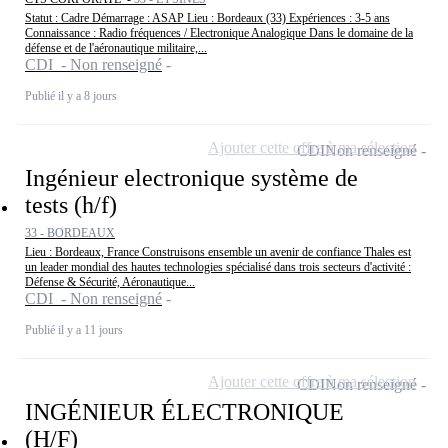
Statut : Cadre Démarrage : ASAP Lieu : Bordeaux (33) Expériences : 3-5 ans
Connaissance : Radio fréquences / Electronique Analogique Dans le domaine de la
défense et de l'aéronautique militaire,...
CDI - Non renseigné
Publié il y a 8 jours
Ajouter cette offre à ma sélection
CDI
Non renseigné
Ingénieur electronique système de
tests (h/f)
33 - BORDEAUX
Lieu : Bordeaux, France Construisons ensemble un avenir de confiance Thales est
un leader mondial des hautes technologies spécialisé dans trois secteurs d'activité :
Défense & Sécurité, Aéronautique...
CDI - Non renseigné
Publié il y a 11 jours
Ajouter cette offre à ma sélection
CDI
Non renseigné
INGÉNIEUR ÉLECTRONIQUE
(H/F)