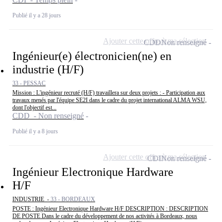
Publié il y a 28 jours
Ajouter cette offre à ma sélection
CDD
Non renseigné
Ingénieur(e) électronicien(ne) en
industrie (H/F)
33 - PESSAC
Mission : L'ingénieur recruté (H/F) travaillera sur deux projets : - Participation aux
travaux menés par l'équipe SE2I dans le cadre du projet international ALMA WSU,
dont l'objectif est...
CDD - Non renseigné
Publié il y a 8 jours
Ajouter cette offre à ma sélection
CDI
Non renseigné
Ingénieur Electronique Hardware
H/F
INDUSTRIE -
33 - BORDEAUX
POSTE : Ingénieur Electronique Hardware H/F DESCRIPTION : DESCRIPTION
DE POSTE Dans le cadre du développement de nos activités à Bordeaux, nous