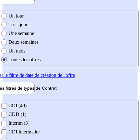
e création de l'offre
Un jour
Trois jours
Une semaine
Deux semaines
Un mois
Toutes les offres
er
le filtre de date de création de l'offre
les filtres de types de
Contrat
de contrat
CDI (40)
CDD (1)
Intérim (3)
CDI Intérimaire