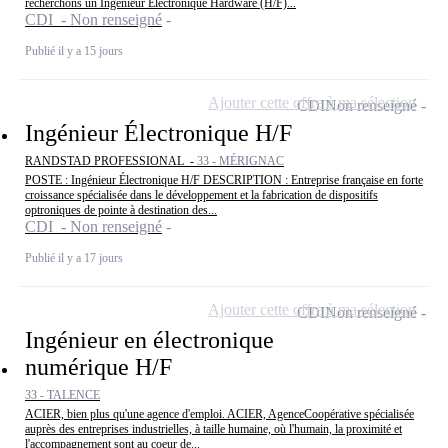
recherchons un Ingénieur Electronique Hardware (H/F)...
CDI - Non renseigné
Publié il y a 15 jours
Ajouter cette offre à ma sélection
CDI
Non renseigné
Ingénieur Électronique H/F
RANDSTAD PROFESSIONAL -
33 - MÉRIGNAC
POSTE : Ingénieur Électronique H/F DESCRIPTION : Entreprise française en forte
croissance spécialisée dans le développement et la fabrication de dispositifs
optroniques de pointe à destination des...
CDI - Non renseigné
Publié il y a 17 jours
Ajouter cette offre à ma sélection
CDI
Non renseigné
Ingénieur en électronique
numérique H/F
33 - TALENCE
ACIER, bien plus qu'une agence d'emploi. ACIER, AgenceCoopérative spécialisée
auprès des entreprises industrielles, à taille humaine, où l'humain, la proximité et
l'accompagnement sont au coeur de...