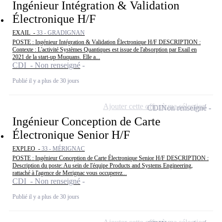
Ingénieur Intégration & Validation
Électronique H/F
EXAIL -
33 - GRADIGNAN
POSTE : Ingénieur Intégration & Validation Électronique H/F DESCRIPTION :
Contexte : L'activité Systèmes Quantiques est issue de l'absorption par Exail en
2021 de la start-up Muquans. Elle a...
CDI - Non renseigné
Publié il y a plus de 30 jours
Ajouter cette offre à ma sélection
CDI
Non renseigné
Ingénieur Conception de Carte
Électronique Senior H/F
EXPLEO -
33 - MÉRIGNAC
POSTE : Ingénieur Conception de Carte Électronique Senior H/F DESCRIPTION :
Description du poste: Au sein de l'équipe Products and Systems Engineering,
rattaché à l'agence de Merignac vous occuperez...
CDI - Non renseigné
Publié il y a plus de 30 jours