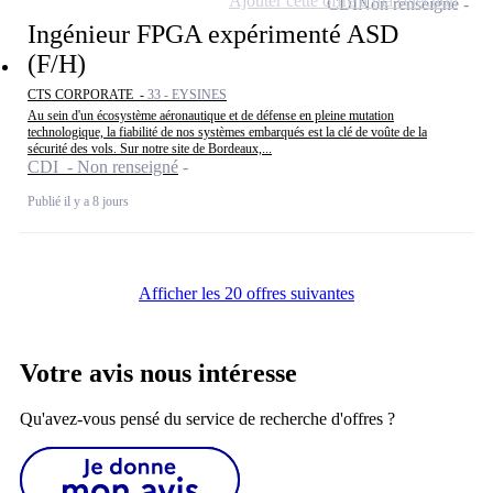
Ajouter cette offre à ma sélection
CDI
Non renseigné
Ingénieur FPGA expérimenté ASD
(F/H)
CTS CORPORATE -
33 - EYSINES
Au sein d'un écosystème aéronautique et de défense en pleine mutation
technologique, la fiabilité de nos systèmes embarqués est la clé de voûte de la
sécurité des vols. Sur notre site de Bordeaux,...
CDI - Non renseigné
Publié il y a 8 jours
Afficher les 20 offres suivantes
Votre avis nous intéresse
Qu'avez-vous pensé du service de recherche d'offres ?