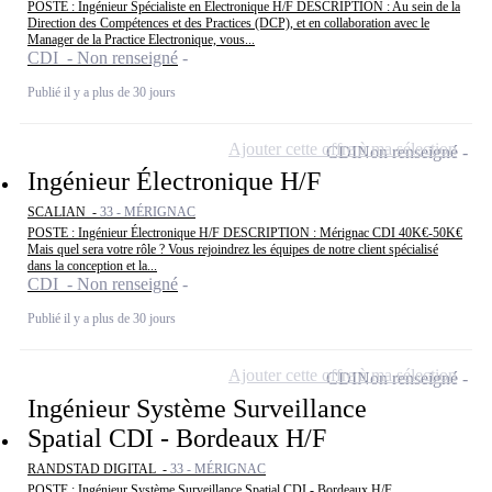
POSTE : Ingénieur Spécialiste en Électronique H/F DESCRIPTION : Au sein de la
Direction des Compétences et des Practices (DCP), et en collaboration avec le
Manager de la Practice Electronique, vous...
CDI - Non renseigné
Publié il y a plus de 30 jours
Ajouter cette offre à ma sélection
CDI
Non renseigné
Ingénieur Électronique H/F
SCALIAN -
33 - MÉRIGNAC
POSTE : Ingénieur Électronique H/F DESCRIPTION : Mérignac CDI 40K€-50K€
Mais quel sera votre rôle ? Vous rejoindrez les équipes de notre client spécialisé
dans la conception et la...
CDI - Non renseigné
Publié il y a plus de 30 jours
Ajouter cette offre à ma sélection
CDI
Non renseigné
Ingénieur Système Surveillance
Spatial CDI - Bordeaux H/F
RANDSTAD DIGITAL -
33 - MÉRIGNAC
POSTE : Ingénieur Système Surveillance Spatial CDI - Bordeaux H/F