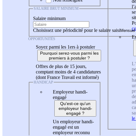
de
l
SALAIRE BRUT MINIMUM
se
si
Salaire minimum
Po
co
Choisissez une périodicité pour le salaire saisi
En
OPPORTUNITÉS
Soyez parmi les 1ers à postuler
Pourquoi serez-vous parmi les
premiers à postuler ?
L'
Offres de plus de 15 jours,
pe
comptant moins de 4 candidatures
en
(dont France Travail est informé)
ha
HANDICAP
un
pr
Employeur handi-
de
engagé
ad
Qu'est-ce qu'un
ca
employeur handi-
sa
engagé ?
le
Un employeur handi-
engagé est un
employeur reconnu