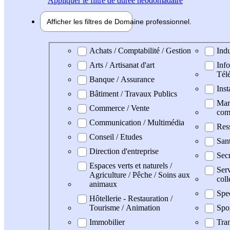
Appliquer
le filtre de durée hebdomadaire
Afficher les filtres de
Domaine pro
fessionnel
Domaine professionel
Achats / Comptabilité / Gestion
Indu
Arts / Artisanat d'art
Info
Tél
Banque / Assurance
Inst
Bâtiment / Travaux Publics
Mark
Commerce / Vente
com
Communication / Multimédia
Res
Conseil / Etudes
San
Direction d'entreprise
Secr
Espaces verts et naturels /
Serv
Agriculture / Pêche / Soins aux
coll
animaux
Spe
Hôtellerie - Restauration /
Tourisme / Animation
Spo
Immobilier
Tran