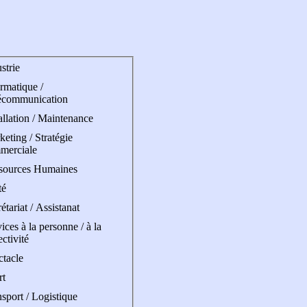
strie
rmatique /
écommunication
allation / Maintenance
eting / Stratégie
merciale
sources Humaines
té
étariat / Assistanat
ices à la personne / à la
ectivité
ctacle
rt
sport / Logistique