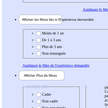
Appliquer
le fil
Afficher les filtres liés à l'
Expérience
demandée
Expérience demandée
Moins de 1 an
De 1 à 3 ans
Plus de 3 ans
Non renseignée
Appliquer
le filtre de l'expérience demandée
Afficher
Plus de
filtres
QUALIFICATION
pa
Ca
Cadre
pa
ac
Non cadre
fa
Non renseignée