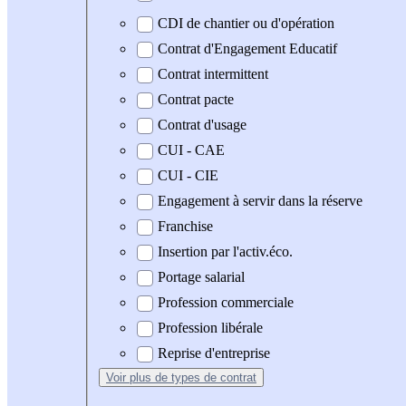
CDI de chantier ou d'opération
Contrat d'Engagement Educatif
Contrat intermittent
Contrat pacte
Contrat d'usage
CUI - CAE
CUI - CIE
Engagement à servir dans la réserve
Franchise
Insertion par l'activ.éco.
Portage salarial
Profession commerciale
Profession libérale
Reprise d'entreprise
Voir plus
de types de contrat