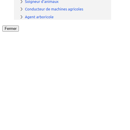
Fermer
Fermer
le détail de l'offre
/
Offre
sur
Offre précéden