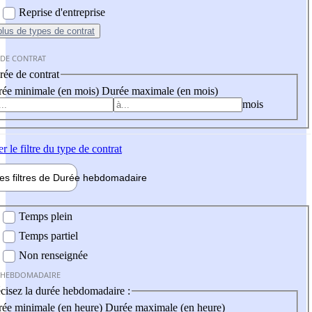
Reprise d'entreprise
plus
de types de contrat
 DE CONTRAT
ée de contrat
ée minimale (en mois)
Durée maximale (en mois)
mois
er
le filtre du type de contrat
les filtres de
Durée hebdo
madaire
 hebdomadaire
Temps plein
Temps partiel
Non renseignée
 HEBDOMADAIRE
cisez la durée hebdomadaire :
ée minimale (en heure)
Durée maximale (en heure)