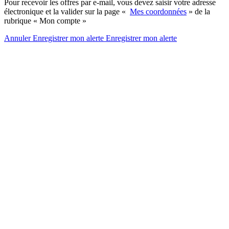
Pour recevoir les offres par e-mail, vous devez saisir votre adresse
électronique et la valider sur la page «
Mes coordonnées
» de la
rubrique « Mon compte »
Annuler
Enregistrer mon alerte
Enregistrer
mon alerte