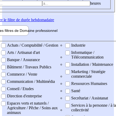
heures
er
le filtre de durée hebdomadaire
les filtres de
Domaine pro
fessionnel
ne professionel
Achats / Comptabilité / Gestion
Industrie
Arts / Artisanat d'art
Informatique /
Télécommunication
Banque / Assurance
Installation / Maintenance
Bâtiment / Travaux Publics
Marketing / Stratégie
Commerce / Vente
commerciale
Communication / Multimédia
Ressources Humaines
Conseil / Etudes
Santé
Direction d'entreprise
Secrétariat / Assistanat
Espaces verts et naturels /
Services à la personne / à l
Agriculture / Pêche / Soins aux
collectivité
animaux