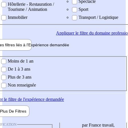
Spectacle
Hôtellerie - Restauration /
Tourisme / Animation
Sport
Immobilier
Transport / Logistique
Appliquer
le filtre du domaine professi
es filtres liés à l'
Expérience
demandée
ience demandée
Moins de 1 an
De 1 à 3 ans
Plus de 3 ans
Non renseignée
er
le filtre de l'expérience demandée
Plus De
Filtres
IFICATION
par France travail,