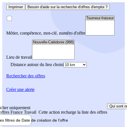
Imprimer
Besoin d'aide sur la recherche d'offres d'emploi ?
Métier, compétence, mot-clé, numéro d'offre
Lieu de travail
Distance autour du lieu choisi
Rechercher
des offres
Créer une alerte
Qui sont n
icher uniquement
 offres France Travail
Cette action recharge la liste des offres
les filtres de
Date de création
de l'offre