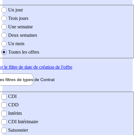
e création de l'offre
Un jour
Trois jours
Une semaine
Deux semaines
Un mois
Toutes les offres
er
le filtre de date de création de l'offre
les filtres de types de
Contrat
de contrat
CDI
CDD
Intérim
CDI Intérimaire
Saisonnier