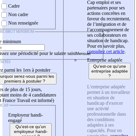
Cap emploi et ses
Cadre
partenaires pour ses
actions concrètes en
Non cadre
faveur du recrutement,
Non renseignée
de l’intégration et de
l’accompagnement de
IRE BRUT MINIMUM
ses collaborateurs en
situation de handicap.
re minimum
Pour en savoir plus,
consultez cet article
.
ssez une périodicité pour le salaire saisi
Entreprise adaptée
NITÉS
Qu'est-ce qu'une
z parmi les 1ers à postuler
entreprise adaptée
?
urquoi serez-vous parmi les
premiers à postuler ?
L'entreprise adaptée
es de plus de 15 jours,
permet à un travailleur
tant moins de 4 candidatures
en situation de
t France Travail est informé)
handicap d'exercer
ICAP
une activité
professionnelle dans
Employeur handi-
des conditions
engagé
adaptées à ses
Qu'est-ce qu'un
capacités. Pour en
employeur handi-
savoir plus,
consultez