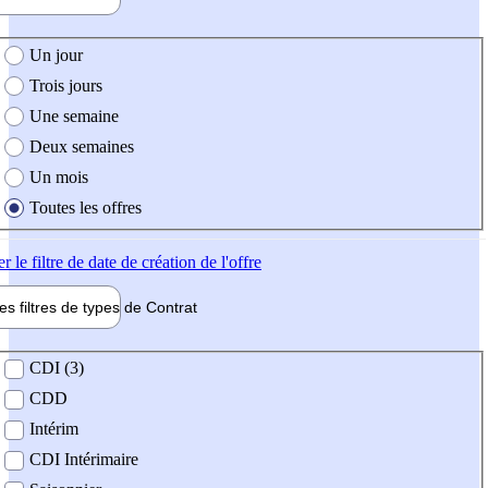
e création de l'offre
Un jour
Trois jours
Une semaine
Deux semaines
Un mois
Toutes les offres
er
le filtre de date de création de l'offre
les filtres de types de
Contrat
de contrat
CDI (3)
CDD
Intérim
CDI Intérimaire