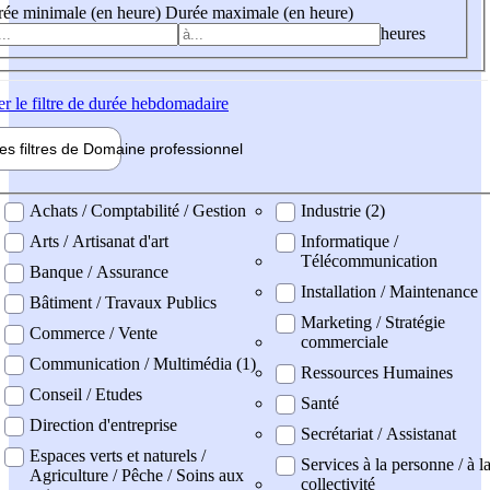
ée minimale (en heure)
Durée maximale (en heure)
heures
er
le filtre de durée hebdomadaire
les filtres de
Domaine pro
fessionnel
ne professionel
Achats / Comptabilité / Gestion
Industrie (2)
Arts / Artisanat d'art
Informatique /
Télécommunication
Banque / Assurance
Installation / Maintenance
Bâtiment / Travaux Publics
Marketing / Stratégie
Commerce / Vente
commerciale
Communication / Multimédia (1)
Ressources Humaines
Conseil / Etudes
Santé
Direction d'entreprise
Secrétariat / Assistanat
Espaces verts et naturels /
Services à la personne / à l
Agriculture / Pêche / Soins aux
collectivité