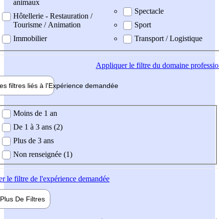
animaux
Spectacle
Hôtellerie - Restauration /
Tourisme / Animation
Sport
Immobilier
Transport / Logistique
Appliquer
le filtre du domaine professi
es filtres liés à l'
Expérience
demandée
ience demandée
Moins de 1 an
De 1 à 3 ans (2)
Plus de 3 ans
Non renseignée (1)
er
le filtre de l'expérience demandée
Plus De
Filtres