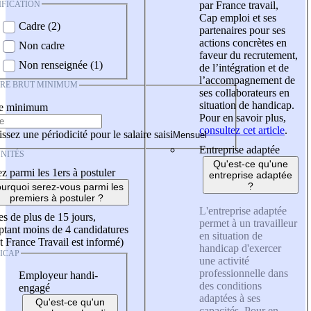
IFICATION
par France travail,
Cap emploi et ses
Cadre (2)
partenaires pour ses
actions concrètes en
Non cadre
faveur du recrutement,
Non renseignée (1)
de l’intégration et de
l’accompagnement de
IRE BRUT MINIMUM
ses collaborateurs en
situation de handicap.
re minimum
Pour en savoir plus,
consultez cet article
.
ssez une périodicité pour le salaire saisi
Entreprise adaptée
NITÉS
Qu'est-ce qu'une
z parmi les 1ers à postuler
entreprise adaptée
?
urquoi serez-vous parmi les
premiers à postuler ?
L'entreprise adaptée
es de plus de 15 jours,
permet à un travailleur
tant moins de 4 candidatures
en situation de
t France Travail est informé)
handicap d'exercer
ICAP
une activité
professionnelle dans
Employeur handi-
des conditions
engagé
adaptées à ses
Qu'est-ce qu'un
capacités. Pour en