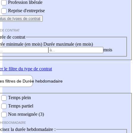
Profession libérale
Reprise d'entreprise
plus
de types de contrat
 DE CONTRAT
ée de contrat
ée minimale (en mois)
Durée maximale (en mois)
mois
er
le filtre du type de contrat
les filtres de
Durée hebdo
madaire
 hebdomadaire
Temps plein
Temps partiel
Non renseignée (3)
 HEBDOMADAIRE
cisez la durée hebdomadaire :