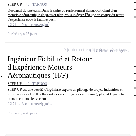
STEP UP -
40 - TARNOS
Descriptif du poste:\n\nDans le cadre du renforcement du support client d'un
motoriste aéronautique de premier plan, vous intégrez l'équipe en charge du retour
d'expérience et de la fiabilité des...
CDI - Non renseigné
Publié il y a 25 jours
Ajouter cette offre à ma sélection
CDI
Non renseigné
Ingénieur Fiabilité et Retour
d'Expérience Moteurs
Aéronautiques (H/F)
STEP UP -
40 - TARNOS
STEP UP est une société d'ingénierie experte en pilotage de projets industriels et
informatiques (+ 250 collaborateurs sur 11 agences en France), plaçant le potentiel
humain comme 1er vecteur...
CDI - Non renseigné
Publié il y a 26 jours