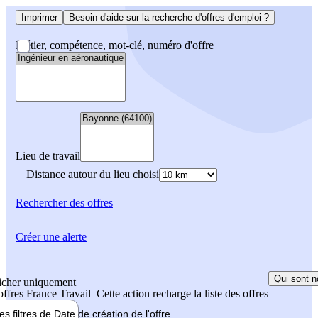
Imprimer
Besoin d'aide sur la recherche d'offres d'emploi ?
Métier, compétence, mot-clé, numéro d'offre
Lieu de travail
Distance autour du lieu choisi
Rechercher
des offres
Créer une alerte
Qui sont n
icher uniquement
 offres France Travail
Cette action recharge la liste des offres
les filtres de
Date de création
de l'offre