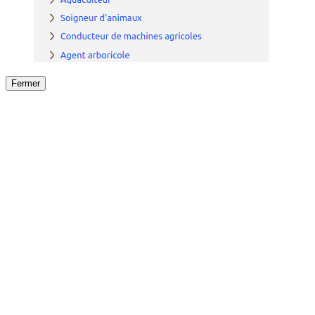
Fermer
Fermer
le détail de l'offre
/
Offre
sur
Offre précéden