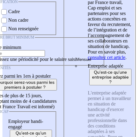
IFICATION
par France travail,
Cap emploi et ses
Cadre
partenaires pour ses
actions concrètes en
Non cadre
faveur du recrutement,
Non renseignée
de l’intégration et de
l’accompagnement de
IRE BRUT MINIMUM
ses collaborateurs en
situation de handicap.
re minimum
Pour en savoir plus,
consultez cet article
.
ssez une périodicité pour le salaire saisi
Entreprise adaptée
NITÉS
Qu'est-ce qu'une
z parmi les 1ers à postuler
entreprise adaptée
?
urquoi serez-vous parmi les
premiers à postuler ?
L'entreprise adaptée
es de plus de 15 jours,
permet à un travailleur
tant moins de 4 candidatures
en situation de
t France Travail est informé)
handicap d'exercer
ICAP
une activité
professionnelle dans
Employeur handi-
des conditions
engagé
adaptées à ses
Qu'est-ce qu'un
capacités. Pour en