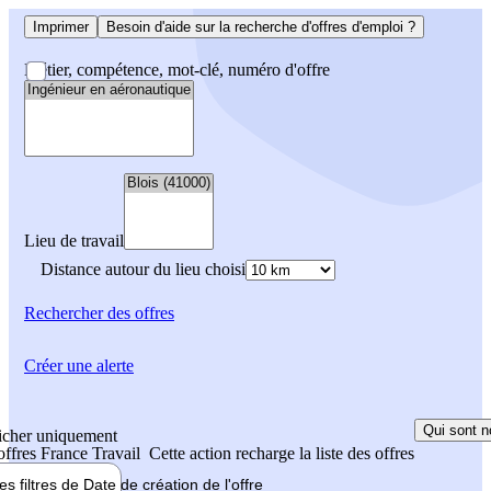
Imprimer
Besoin d'aide sur la recherche d'offres d'emploi ?
Métier, compétence, mot-clé, numéro d'offre
Lieu de travail
Distance autour du lieu choisi
Rechercher
des offres
Créer une alerte
Qui sont n
icher uniquement
 offres France Travail
Cette action recharge la liste des offres
les filtres de
Date de création
de l'offre