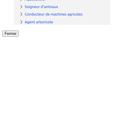
Fermer
Fermer
le détail de l'offre
/
Offre
sur
Offre précéden