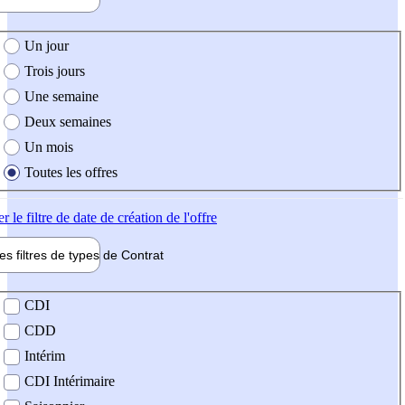
e création de l'offre
Un jour
Trois jours
Une semaine
Deux semaines
Un mois
Toutes les offres
er
le filtre de date de création de l'offre
les filtres de types de
Contrat
de contrat
CDI
CDD
Intérim
CDI Intérimaire