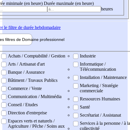
ée minimale (en heure)
Durée maximale (en heure)
heures
er
le filtre de durée hebdomadaire
les filtres de
Domaine pro
fessionnel
ne professionel
Achats / Comptabilité / Gestion
Industrie
Arts / Artisanat d'art
Informatique /
Télécommunication
Banque / Assurance
Installation / Maintenance
Bâtiment / Travaux Publics
Marketing / Stratégie
Commerce / Vente
commerciale
Communication / Multimédia
Ressources Humaines
Conseil / Etudes
Santé
Direction d'entreprise
Secrétariat / Assistanat
Espaces verts et naturels /
Services à la personne / à l
Agriculture / Pêche / Soins aux
collectivité