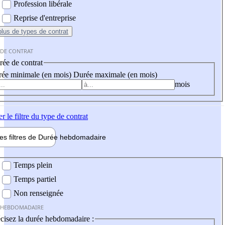
Profession libérale
Reprise d'entreprise
plus
de types de contrat
 DE CONTRAT
ée de contrat
ée minimale (en mois)
Durée maximale (en mois)
mois
er
le filtre du type de contrat
les filtres de
Durée hebdo
madaire
 hebdomadaire
Temps plein
Temps partiel
Non renseignée
 HEBDOMADAIRE
cisez la durée hebdomadaire :