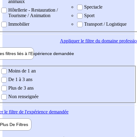
animaux
Spectacle
Hôtellerie - Restauration /
Tourisme / Animation
Sport
Immobilier
Transport / Logistique
Appliquer
le filtre du domaine professi
es filtres liés à l'
Expérience
demandée
ience demandée
Moins de 1 an
De 1 à 3 ans
Plus de 3 ans
Non renseignée
er
le filtre de l'expérience demandée
Plus De
Filtres