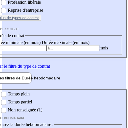
Profession libérale
Reprise d'entreprise
plus
de types de contrat
 DE CONTRAT
ée de contrat
ée minimale (en mois)
Durée maximale (en mois)
mois
er
le filtre du type de contrat
les filtres de
Durée hebdo
madaire
 hebdomadaire
Temps plein
Temps partiel
Non renseignée (1)
 HEBDOMADAIRE
cisez la durée hebdomadaire :