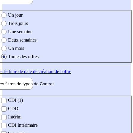
e création de l'offre
Un jour
Trois jours
Une semaine
Deux semaines
Un mois
Toutes les offres
er
le filtre de date de création de l'offre
les filtres de types de
Contrat
de contrat
CDI (1)
CDD
Intérim
CDI Intérimaire