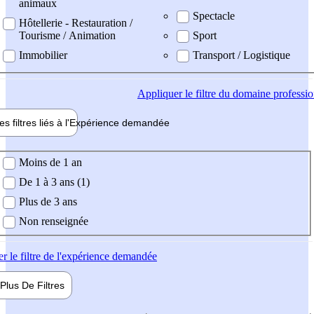
animaux
Spectacle
Hôtellerie - Restauration /
Tourisme / Animation
Sport
Immobilier
Transport / Logistique
Appliquer
le filtre du domaine professi
es filtres liés à l'
Expérience
demandée
ience demandée
Moins de 1 an
De 1 à 3 ans (1)
Plus de 3 ans
Non renseignée
er
le filtre de l'expérience demandée
Plus De
Filtres