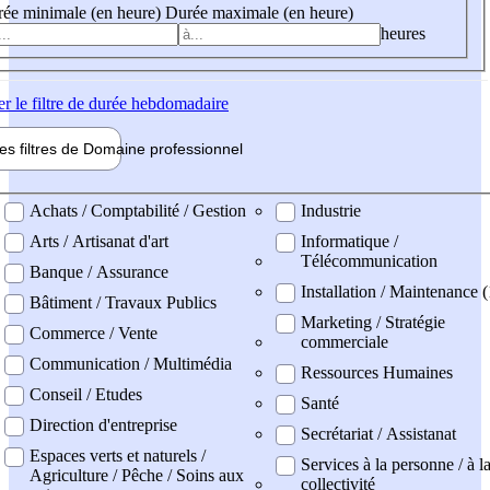
ée minimale (en heure)
Durée maximale (en heure)
heures
er
le filtre de durée hebdomadaire
les filtres de
Domaine pro
fessionnel
ne professionel
Achats / Comptabilité / Gestion
Industrie
Arts / Artisanat d'art
Informatique /
Télécommunication
Banque / Assurance
Installation / Maintenance (
Bâtiment / Travaux Publics
Marketing / Stratégie
Commerce / Vente
commerciale
Communication / Multimédia
Ressources Humaines
Conseil / Etudes
Santé
Direction d'entreprise
Secrétariat / Assistanat
Espaces verts et naturels /
Services à la personne / à l
Agriculture / Pêche / Soins aux
collectivité