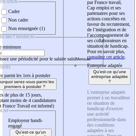
IFICATION
par France travail,
Cap emploi et ses
Cadre
partenaires pour ses
actions concrètes en
Non cadre
faveur du recrutement,
Non renseignée (1)
de l’intégration et de
l’accompagnement de
IRE BRUT MINIMUM
ses collaborateurs en
situation de handicap.
re minimum
Pour en savoir plus,
consultez cet article
.
ssez une périodicité pour le salaire saisi
Entreprise adaptée
NITÉS
Qu'est-ce qu'une
z parmi les 1ers à postuler
entreprise adaptée
?
urquoi serez-vous parmi les
premiers à postuler ?
L'entreprise adaptée
es de plus de 15 jours,
permet à un travailleur
tant moins de 4 candidatures
en situation de
t France Travail est informé)
handicap d'exercer
ICAP
une activité
professionnelle dans
Employeur handi-
des conditions
engagé
adaptées à ses
Qu'est-ce qu'un
capacités. Pour en