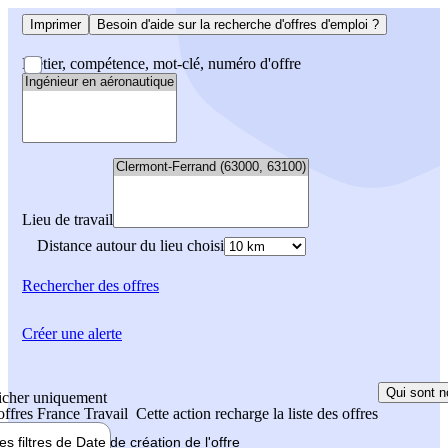
Imprimer
Besoin d'aide sur la recherche d'offres d'emploi ?
Métier, compétence, mot-clé, numéro d'offre
Lieu de travail
Distance autour du lieu choisi
Rechercher
des offres
Créer une alerte
Qui sont n
icher uniquement
 offres France Travail
Cette action recharge la liste des offres
les filtres de
Date de création
de l'offre