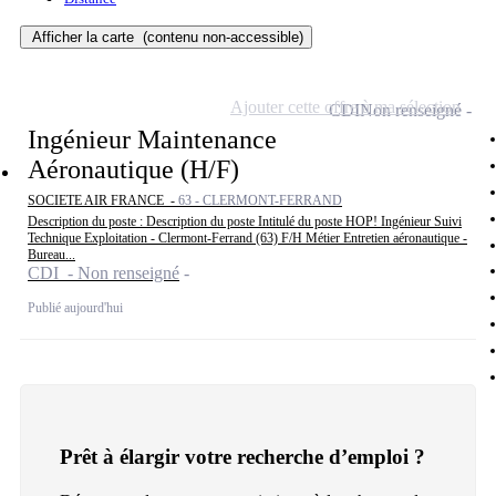
Afficher la carte
(contenu non-accessible)
Ajouter cette offre à ma sélection
CDI
Non renseigné
Ingénieur Maintenance
Aéronautique (H/F)
SOCIETE AIR FRANCE -
63 - CLERMONT-FERRAND
Description du poste : Description du poste Intitulé du poste HOP! Ingénieur Suivi
Technique Exploitation - Clermont-Ferrand (63) F/H Métier Entretien aéronautique -
Bureau...
CDI - Non renseigné
Publié aujourd'hui
Prêt à élargir votre recherche d’emploi ?