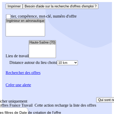
Imprimer
Besoin d'aide sur la recherche d'offres d'emploi ?
Métier, compétence, mot-clé, numéro d'offre
Lieu de travail
Distance autour du lieu choisi
Rechercher
des offres
Créer une alerte
Qui sont n
icher uniquement
 offres France Travail
Cette action recharge la liste des offres
les filtres de
Date de création
de l'offre