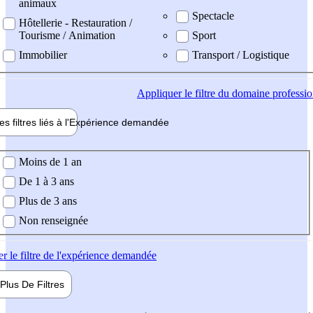
animaux
Spectacle
Hôtellerie - Restauration /
Tourisme / Animation
Sport
Immobilier
Transport / Logistique
Appliquer
le filtre du domaine professi
es filtres liés à l'
Expérience
demandée
ience demandée
Moins de 1 an
De 1 à 3 ans
Plus de 3 ans
Non renseignée
er
le filtre de l'expérience demandée
Plus De
Filtres