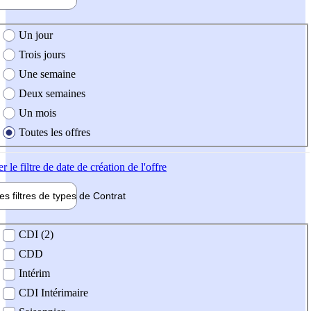
e création de l'offre
Un jour
Trois jours
Une semaine
Deux semaines
Un mois
Toutes les offres
er
le filtre de date de création de l'offre
les filtres de types de
Contrat
de contrat
CDI (2)
CDD
Intérim
CDI Intérimaire