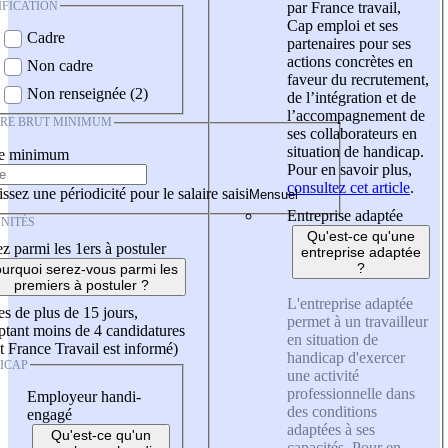
IFICATION
par France travail,
Cap emploi et ses
Cadre
partenaires pour ses
actions concrètes en
Non cadre
faveur du recrutement,
Non renseignée (2)
de l’intégration et de
l’accompagnement de
IRE BRUT MINIMUM
ses collaborateurs en
situation de handicap.
re minimum
Pour en savoir plus,
consultez cet article
.
ssez une périodicité pour le salaire saisi
Entreprise adaptée
NITÉS
Qu'est-ce qu'une
z parmi les 1ers à postuler
entreprise adaptée
?
urquoi serez-vous parmi les
premiers à postuler ?
L'entreprise adaptée
es de plus de 15 jours,
permet à un travailleur
tant moins de 4 candidatures
en situation de
t France Travail est informé)
handicap d'exercer
ICAP
une activité
professionnelle dans
Employeur handi-
des conditions
engagé
adaptées à ses
Qu'est-ce qu'un
capacités. Pour en