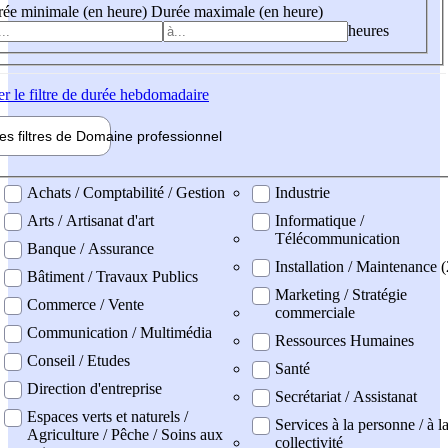
ée minimale (en heure)
Durée maximale (en heure)
heures
er
le filtre de durée hebdomadaire
les filtres de
Domaine pro
fessionnel
ne professionel
Achats / Comptabilité / Gestion
Industrie
Arts / Artisanat d'art
Informatique /
Télécommunication
Banque / Assurance
Installation / Maintenance (
Bâtiment / Travaux Publics
Marketing / Stratégie
Commerce / Vente
commerciale
Communication / Multimédia
Ressources Humaines
Conseil / Etudes
Santé
Direction d'entreprise
Secrétariat / Assistanat
Espaces verts et naturels /
Services à la personne / à l
Agriculture / Pêche / Soins aux
collectivité