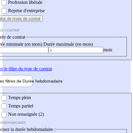
Profession libérale
Reprise d'entreprise
plus
de types de contrat
 DE CONTRAT
ée de contrat
ée minimale (en mois)
Durée maximale (en mois)
mois
er
le filtre du type de contrat
les filtres de
Durée hebdo
madaire
 hebdomadaire
Temps plein
Temps partiel
Non renseignée (2)
 HEBDOMADAIRE
cisez la durée hebdomadaire :