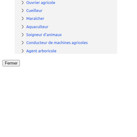
Fermer
Fermer
le détail de l'offre
/
Offre
sur
Offre précéden