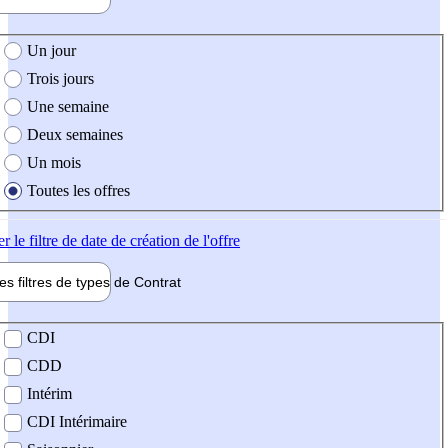
e création de l'offre
Un jour
Trois jours
Une semaine
Deux semaines
Un mois
Toutes les offres
er
le filtre de date de création de l'offre
les filtres de types de
Contrat
de contrat
CDI
CDD
Intérim
CDI Intérimaire