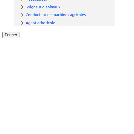
Fermer
Fermer
le détail de l'offre
/
Offre
sur
Offre précéden