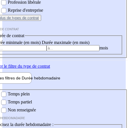
Profession libérale
Reprise d'entreprise
plus
de types de contrat
 DE CONTRAT
ée de contrat
ée minimale (en mois)
Durée maximale (en mois)
mois
er
le filtre du type de contrat
les filtres de
Durée hebdo
madaire
 hebdomadaire
Temps plein
Temps partiel
Non renseignée
 HEBDOMADAIRE
cisez la durée hebdomadaire :