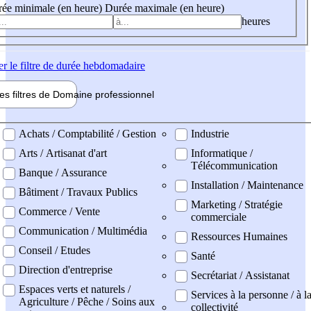
ée minimale (en heure)
Durée maximale (en heure)
heures
er
le filtre de durée hebdomadaire
les filtres de
Domaine pro
fessionnel
ne professionel
Achats / Comptabilité / Gestion
Industrie
Arts / Artisanat d'art
Informatique /
Télécommunication
Banque / Assurance
Installation / Maintenance
Bâtiment / Travaux Publics
Marketing / Stratégie
Commerce / Vente
commerciale
Communication / Multimédia
Ressources Humaines
Conseil / Etudes
Santé
Direction d'entreprise
Secrétariat / Assistanat
Espaces verts et naturels /
Services à la personne / à l
Agriculture / Pêche / Soins aux
collectivité