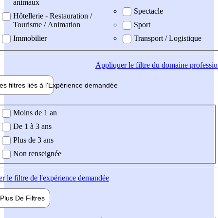
animaux
Spectacle
Hôtellerie - Restauration /
Tourisme / Animation
Sport
Immobilier
Transport / Logistique
Appliquer
le filtre du domaine professi
es filtres liés à l'
Expérience
demandée
ience demandée
Moins de 1 an
De 1 à 3 ans
Plus de 3 ans
Non renseignée
er
le filtre de l'expérience demandée
Plus De
Filtres