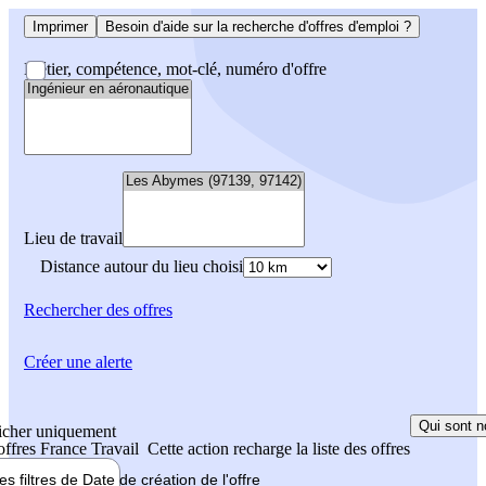
Imprimer
Besoin d'aide sur la recherche d'offres d'emploi ?
Métier, compétence, mot-clé, numéro d'offre
Lieu de travail
Distance autour du lieu choisi
Rechercher
des offres
Créer une alerte
Qui sont n
icher uniquement
 offres France Travail
Cette action recharge la liste des offres
les filtres de
Date de création
de l'offre