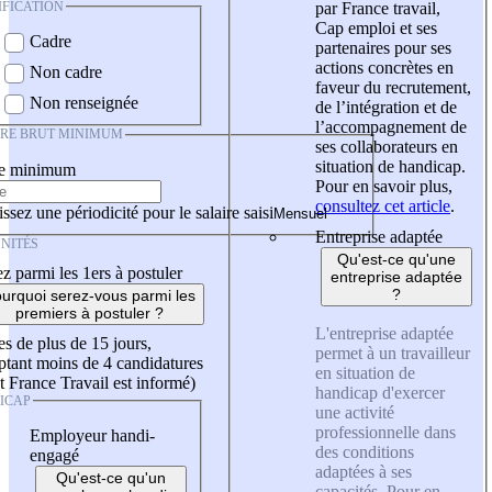
IFICATION
par France travail,
Cap emploi et ses
Cadre
partenaires pour ses
actions concrètes en
Non cadre
faveur du recrutement,
Non renseignée
de l’intégration et de
l’accompagnement de
IRE BRUT MINIMUM
ses collaborateurs en
situation de handicap.
re minimum
Pour en savoir plus,
consultez cet article
.
ssez une périodicité pour le salaire saisi
Entreprise adaptée
NITÉS
Qu'est-ce qu'une
z parmi les 1ers à postuler
entreprise adaptée
?
urquoi serez-vous parmi les
premiers à postuler ?
L'entreprise adaptée
es de plus de 15 jours,
permet à un travailleur
tant moins de 4 candidatures
en situation de
t France Travail est informé)
handicap d'exercer
ICAP
une activité
professionnelle dans
Employeur handi-
des conditions
engagé
adaptées à ses
Qu'est-ce qu'un
capacités. Pour en