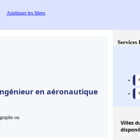
Appliquer
les filtres
Services 
 Ingénieur en aéronautique
hographe ou
Villes
du
disponi