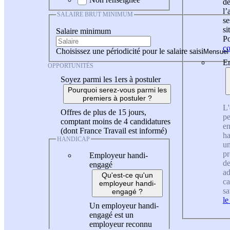
de
l
SALAIRE BRUT MINIMUM
se
si
Salaire minimum
Po
co
Choisissez une périodicité pour le salaire saisi
En
OPPORTUNITÉS
Soyez parmi les 1ers à postuler
Pourquoi serez-vous parmi les
premiers à postuler ?
L'
Offres de plus de 15 jours,
pe
comptant moins de 4 candidatures
en
(dont France Travail est informé)
ha
HANDICAP
un
pr
Employeur handi-
de
engagé
ad
Qu'est-ce qu'un
ca
employeur handi-
sa
engagé ?
le
Un employeur handi-
engagé est un
employeur reconnu