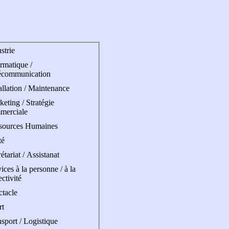
strie
rmatique /
écommunication
allation / Maintenance
eting / Stratégie
merciale
sources Humaines
té
étariat / Assistanat
ices à la personne / à la
ectivité
ctacle
rt
sport / Logistique