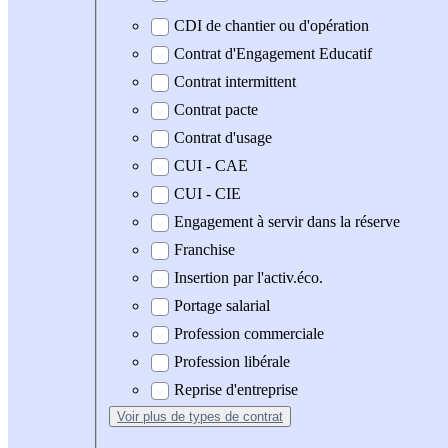
CDI de chantier ou d'opération
Contrat d'Engagement Educatif
Contrat intermittent
Contrat pacte
Contrat d'usage
CUI - CAE
CUI - CIE
Engagement à servir dans la réserve
Franchise
Insertion par l'activ.éco.
Portage salarial
Profession commerciale
Profession libérale
Reprise d'entreprise
Voir plus
de types de contrat