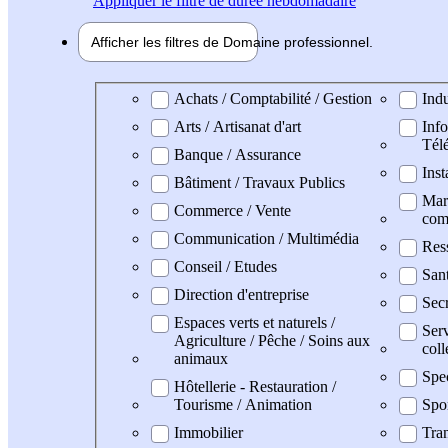
Appliquer
le filtre de durée hebdomadaire
Afficher les filtres de
Domaine pro
fessionnel
Domaine professionel
Achats / Comptabilité / Gestion
Indu
Arts / Artisanat d'art
Info
Tél
Banque / Assurance
Inst
Bâtiment / Travaux Publics
Mark
Commerce / Vente
com
Communication / Multimédia
Res
Conseil / Etudes
San
Direction d'entreprise
Secr
Espaces verts et naturels /
Serv
Agriculture / Pêche / Soins aux
coll
animaux
Spe
Hôtellerie - Restauration /
Tourisme / Animation
Spo
Immobilier
Tran