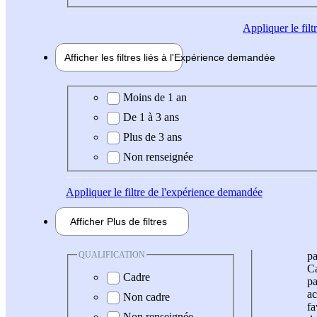
Appliquer
le fil
Afficher les filtres liés à l'
Expérience
demandée
Expérience demandée
Moins de 1 an
De 1 à 3 ans
Plus de 3 ans
Non renseignée
Appliquer
le filtre de l'expérience demandée
Afficher
Plus de
filtres
QUALIFICATION
pa
Ca
Cadre
pa
ac
Non cadre
fa
Non renseignée