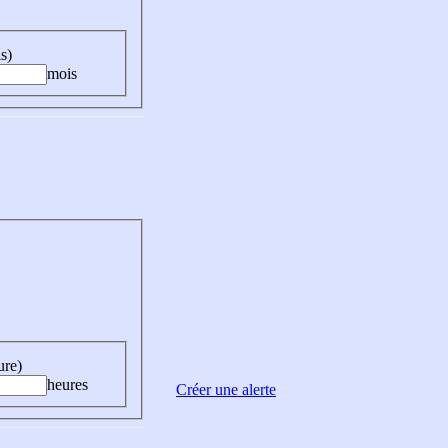
s)
mois
ure)
heures
Créer une alerte