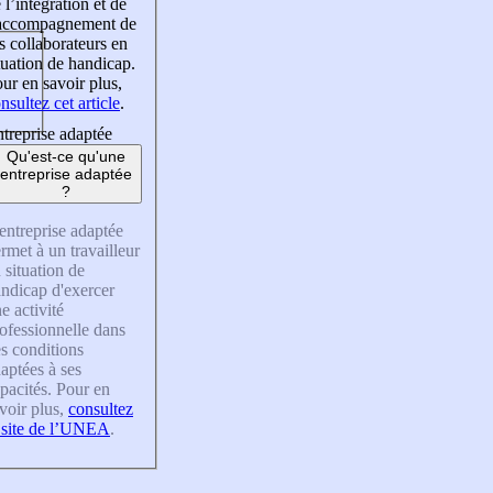
 l’intégration et de
’accompagnement de
s collaborateurs en
tuation de handicap.
ur en savoir plus,
nsultez cet article
.
treprise adaptée
Qu'est-ce qu'une
entreprise adaptée
?
entreprise adaptée
rmet à un travailleur
 situation de
ndicap d'exercer
e activité
ofessionnelle dans
s conditions
aptées à ses
pacités. Pour en
voir plus,
consultez
 site de l’UNEA
.