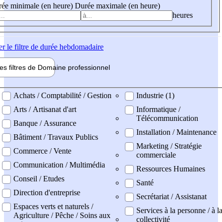
ée minimale (en heure)
Durée maximale (en heure)
heures
er
le filtre de durée hebdomadaire
les filtres de
Domaine pro
fessionnel
ne professionel
Achats / Comptabilité / Gestion
Industrie (1)
Arts / Artisanat d'art
Informatique /
Télécommunication
Banque / Assurance
Installation / Maintenance
Bâtiment / Travaux Publics
Marketing / Stratégie
Commerce / Vente
commerciale
Communication / Multimédia
Ressources Humaines
Conseil / Etudes
Santé
Direction d'entreprise
Secrétariat / Assistanat
Espaces verts et naturels /
Services à la personne / à l
Agriculture / Pêche / Soins aux
collectivité