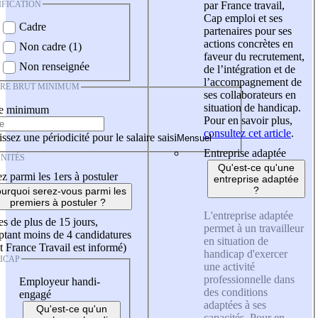
IFICATION
par France travail,
Cap emploi et ses
Cadre
partenaires pour ses
actions concrètes en
Non cadre (1)
faveur du recrutement,
Non renseignée
de l’intégration et de
l’accompagnement de
IRE BRUT MINIMUM
ses collaborateurs en
situation de handicap.
re minimum
Pour en savoir plus,
consultez cet article
.
ssez une périodicité pour le salaire saisi
Entreprise adaptée
NITÉS
Qu'est-ce qu'une
z parmi les 1ers à postuler
entreprise adaptée
?
urquoi serez-vous parmi les
premiers à postuler ?
L'entreprise adaptée
es de plus de 15 jours,
permet à un travailleur
tant moins de 4 candidatures
en situation de
t France Travail est informé)
handicap d'exercer
ICAP
une activité
professionnelle dans
Employeur handi-
des conditions
engagé
adaptées à ses
Qu'est-ce qu'un
capacités. Pour en