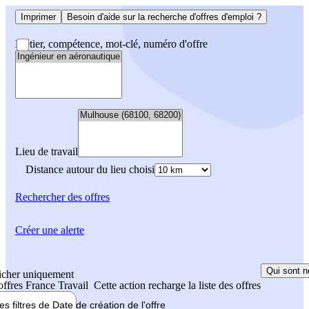
Imprimer
Besoin d'aide sur la recherche d'offres d'emploi ?
Métier, compétence, mot-clé, numéro d'offre
Lieu de travail
Distance autour du lieu choisi
Rechercher
des offres
Créer une alerte
Qui sont n
icher uniquement
 offres France Travail
Cette action recharge la liste des offres
les filtres de
Date de création
de l'offre