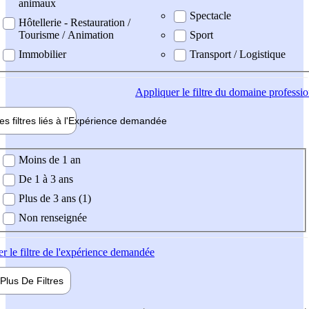
animaux
Spectacle
Hôtellerie - Restauration /
Tourisme / Animation
Sport
Immobilier
Transport / Logistique
Appliquer
le filtre du domaine professi
es filtres liés à l'
Expérience
demandée
ience demandée
Moins de 1 an
De 1 à 3 ans
Plus de 3 ans (1)
Non renseignée
er
le filtre de l'expérience demandée
Plus De
Filtres