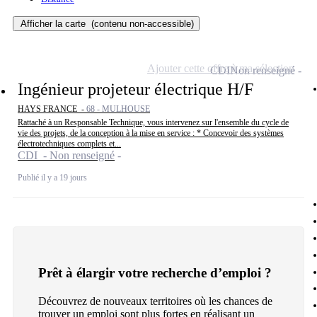
Afficher la carte
(contenu non-accessible)
Ajouter cette offre à ma sélection
CDI
Non renseigné
Ingénieur projeteur électrique H/F
HAYS FRANCE -
68 - MULHOUSE
Rattaché à un Responsable Technique, vous intervenez sur l'ensemble du cycle de
vie des projets, de la conception à la mise en service : * Concevoir des systèmes
électrotechniques complets et...
CDI - Non renseigné
Publié il y a 19 jours
Prêt à élargir votre recherche d’emploi ?
Découvrez de nouveaux territoires où les chances de
trouver un emploi sont plus fortes en réalisant un