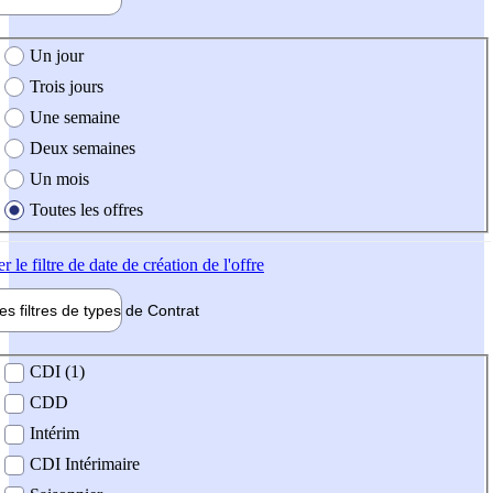
e création de l'offre
Un jour
Trois jours
Une semaine
Deux semaines
Un mois
Toutes les offres
er
le filtre de date de création de l'offre
les filtres de types de
Contrat
de contrat
CDI (1)
CDD
Intérim
CDI Intérimaire