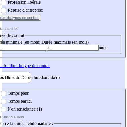
Profession libérale
Reprise d'entreprise
plus
de types de contrat
 DE CONTRAT
ée de contrat
ée minimale (en mois)
Durée maximale (en mois)
mois
er
le filtre du type de contrat
les filtres de
Durée hebdo
madaire
 hebdomadaire
Temps plein
Temps partiel
Non renseignée (1)
 HEBDOMADAIRE
cisez la durée hebdomadaire :