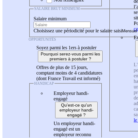
de
l
SALAIRE BRUT MINIMUM
se
si
Salaire minimum
Po
co
Choisissez une périodicité pour le salaire saisi
En
OPPORTUNITÉS
Soyez parmi les 1ers à postuler
Pourquoi serez-vous parmi les
premiers à postuler ?
L'
Offres de plus de 15 jours,
pe
comptant moins de 4 candidatures
en
(dont France Travail est informé)
ha
HANDICAP
un
pr
Employeur handi-
de
engagé
ad
Qu'est-ce qu'un
ca
employeur handi-
sa
engagé ?
le
Un employeur handi-
engagé est un
employeur reconnu