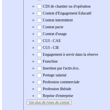
CDI de chantier ou d'opération
Contrat d'Engagement Educatif
Contrat intermittent
Contrat pacte
Contrat d'usage
CUI - CAE
CUI - CIE
Engagement à servir dans la réserve
Franchise
Insertion par l'activ.éco.
Portage salarial
Profession commerciale
Profession libérale
Reprise d'entreprise
Voir plus
de types de contrat