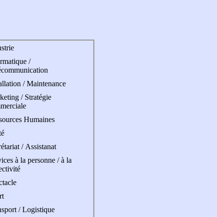
strie
rmatique /
écommunication
allation / Maintenance
eting / Stratégie
merciale
sources Humaines
té
étariat / Assistanat
ices à la personne / à la
ectivité
ctacle
rt
sport / Logistique