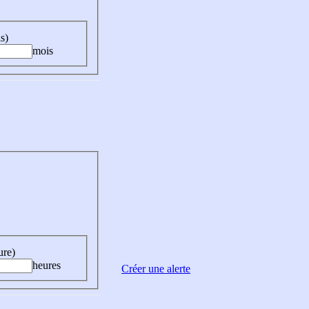
s)
mois
ure)
heures
Créer une alerte