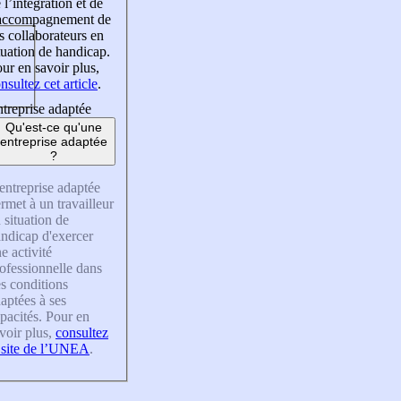
 l’intégration et de
’accompagnement de
s collaborateurs en
tuation de handicap.
ur en savoir plus,
nsultez cet article
.
treprise adaptée
Qu'est-ce qu'une
entreprise adaptée
?
entreprise adaptée
rmet à un travailleur
 situation de
ndicap d'exercer
e activité
ofessionnelle dans
s conditions
aptées à ses
pacités. Pour en
voir plus,
consultez
 site de l’UNEA
.