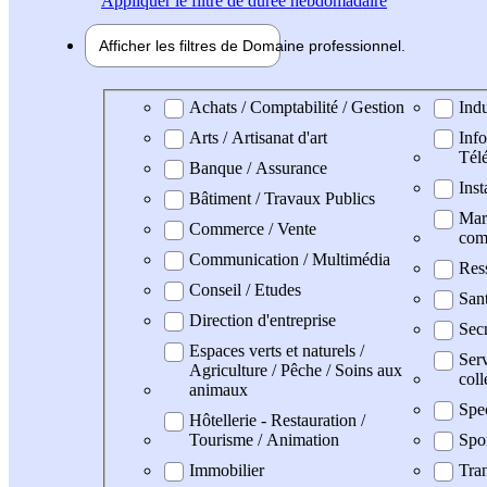
Appliquer
le filtre de durée hebdomadaire
Afficher les filtres de
Domaine pro
fessionnel
Domaine professionel
Achats / Comptabilité / Gestion
Indu
Arts / Artisanat d'art
Info
Tél
Banque / Assurance
Inst
Bâtiment / Travaux Publics
Mark
Commerce / Vente
com
Communication / Multimédia
Res
Conseil / Etudes
San
Direction d'entreprise
Secr
Espaces verts et naturels /
Serv
Agriculture / Pêche / Soins aux
coll
animaux
Spe
Hôtellerie - Restauration /
Tourisme / Animation
Spo
Immobilier
Tran