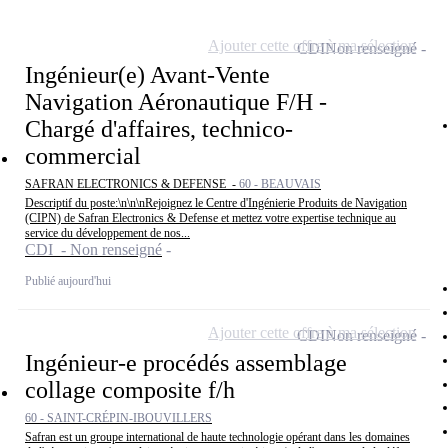
Ajouter cette offre à ma sélection
CDI
Non renseigné
Ingénieur(e) Avant-Vente
Navigation Aéronautique F/H -
Chargé d'affaires, technico-
commercial
SAFRAN ELECTRONICS & DEFENSE -
60 - BEAUVAIS
Descriptif du poste:\n\n\nRejoignez le Centre d'Ingénierie Produits de Navigation
(CIPN) de Safran Electronics & Defense et mettez votre expertise technique au
service du développement de nos...
CDI - Non renseigné
Publié aujourd'hui
Ajouter cette offre à ma sélection
CDI
Non renseigné
Ingénieur-e procédés assemblage
collage composite f/h
60 - SAINT-CRÉPIN-IBOUVILLERS
Safran est un groupe international de haute technologie opérant dans les domaines