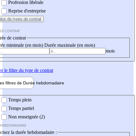
Profession libérale
Reprise d'entreprise
plus
de types de contrat
 DE CONTRAT
ée de contrat
ée minimale (en mois)
Durée maximale (en mois)
mois
er
le filtre du type de contrat
les filtres de
Durée hebdo
madaire
 hebdomadaire
Temps plein
Temps partiel
Non renseignée (2)
 HEBDOMADAIRE
cisez la durée hebdomadaire :