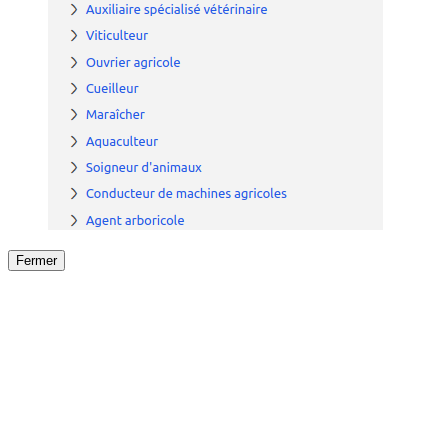
Fermer
Fermer
le détail de l'offre
/
Offre
sur
Offre précéden