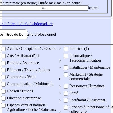
ée minimale (en heure)
Durée maximale (en heure)
heures
er
le filtre de durée hebdomadaire
les filtres de
Domaine pro
fessionnel
ne professionel
Achats / Comptabilité / Gestion
Industrie (1)
Arts / Artisanat d'art
Informatique /
Télécommunication
Banque / Assurance
Installation / Maintenance
Bâtiment / Travaux Publics
Marketing / Stratégie
Commerce / Vente
commerciale
Communication / Multimédia
Ressources Humaines
Conseil / Etudes
Santé
Direction d'entreprise
Secrétariat / Assistanat
Espaces verts et naturels /
Services à la personne / à l
Agriculture / Pêche / Soins aux
collectivité