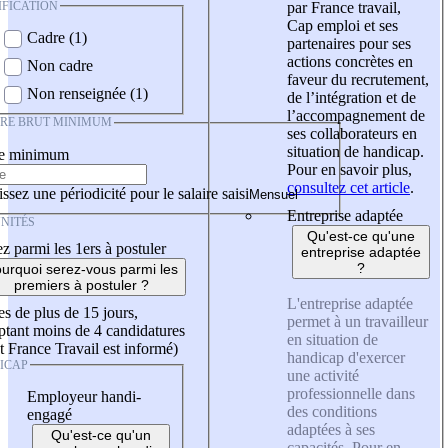
IFICATION
par France travail,
Cap emploi et ses
Cadre (1)
partenaires pour ses
actions concrètes en
Non cadre
faveur du recrutement,
Non renseignée (1)
de l’intégration et de
l’accompagnement de
IRE BRUT MINIMUM
ses collaborateurs en
situation de handicap.
re minimum
Pour en savoir plus,
consultez cet article
.
ssez une périodicité pour le salaire saisi
Entreprise adaptée
NITÉS
Qu'est-ce qu'une
z parmi les 1ers à postuler
entreprise adaptée
?
urquoi serez-vous parmi les
premiers à postuler ?
L'entreprise adaptée
es de plus de 15 jours,
permet à un travailleur
tant moins de 4 candidatures
en situation de
t France Travail est informé)
handicap d'exercer
ICAP
une activité
professionnelle dans
Employeur handi-
des conditions
engagé
adaptées à ses
Qu'est-ce qu'un
capacités. Pour en