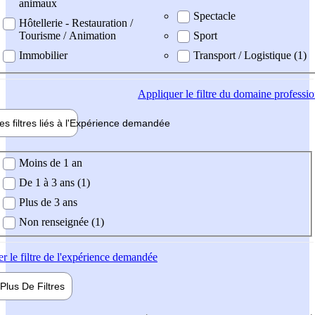
animaux
Spectacle
Hôtellerie - Restauration /
Tourisme / Animation
Sport
Immobilier
Transport / Logistique (1)
Appliquer
le filtre du domaine professi
es filtres liés à l'
Expérience
demandée
ience demandée
Moins de 1 an
De 1 à 3 ans (1)
Plus de 3 ans
Non renseignée (1)
er
le filtre de l'expérience demandée
Plus De
Filtres