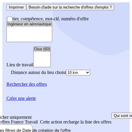
Imprimer
Besoin d'aide sur la recherche d'offres d'emploi ?
Métier, compétence, mot-clé, numéro d'offre
Lieu de travail
Distance autour du lieu choisi
Rechercher
des offres
Créer une alerte
Qui sont n
icher uniquement
 offres France Travail
Cette action recharge la liste des offres
les filtres de
Date de création
de l'offre