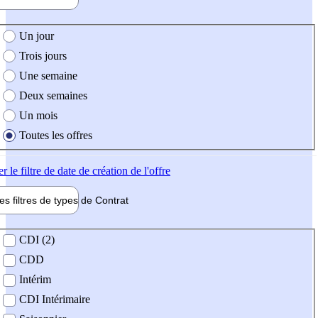
e création de l'offre
Un jour
Trois jours
Une semaine
Deux semaines
Un mois
Toutes les offres
er
le filtre de date de création de l'offre
les filtres de types de
Contrat
de contrat
CDI (2)
CDD
Intérim
CDI Intérimaire