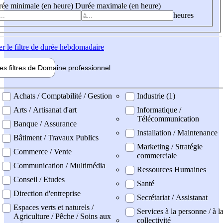
ée minimale (en heure)
Durée maximale (en heure)
heures
er
le filtre de durée hebdomadaire
les filtres de
Domaine pro
fessionnel
ne professionel
Achats / Comptabilité / Gestion
Industrie (1)
Arts / Artisanat d'art
Informatique /
Télécommunication
Banque / Assurance
Installation / Maintenance
Bâtiment / Travaux Publics
Marketing / Stratégie
Commerce / Vente
commerciale
Communication / Multimédia
Ressources Humaines
Conseil / Etudes
Santé
Direction d'entreprise
Secrétariat / Assistanat
Espaces verts et naturels /
Services à la personne / à l
Agriculture / Pêche / Soins aux
collectivité