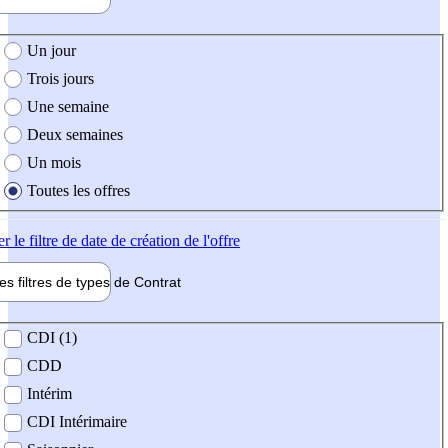
e création de l'offre
Un jour
Trois jours
Une semaine
Deux semaines
Un mois
Toutes les offres
er
le filtre de date de création de l'offre
les filtres de types de
Contrat
de contrat
CDI (1)
CDD
Intérim
CDI Intérimaire