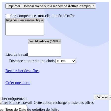
Imprimer
Besoin d'aide sur la recherche d'offres d'emploi ?
Métier, compétence, mot-clé, numéro d'offre
Lieu de travail
Distance autour du lieu choisi
Rechercher
des offres
Créer une alerte
Qui sont n
icher uniquement
 offres France Travail
Cette action recharge la liste des offres
les filtres de
Date de création
de l'offre