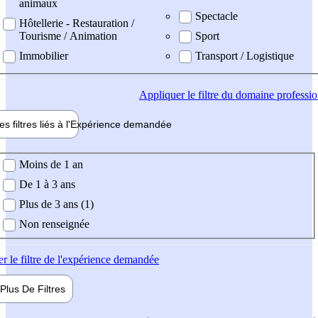
animaux
Spectacle
Hôtellerie - Restauration /
Tourisme / Animation
Sport
Immobilier
Transport / Logistique
Appliquer
le filtre du domaine professi
es filtres liés à l'
Expérience
demandée
ience demandée
Moins de 1 an
De 1 à 3 ans
Plus de 3 ans (1)
Non renseignée
er
le filtre de l'expérience demandée
Plus De
Filtres