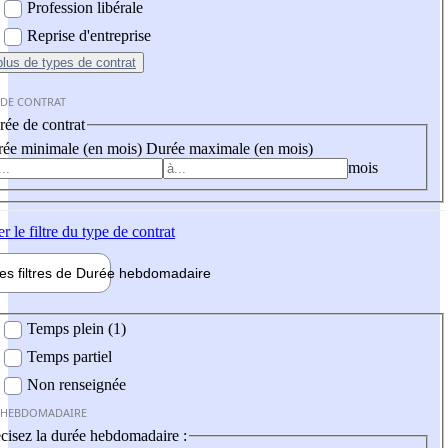
Profession libérale
Reprise d'entreprise
plus
de types de contrat
 DE CONTRAT
ée de contrat
ée minimale (en mois)
Durée maximale (en mois)
mois
er
le filtre du type de contrat
les filtres de
Durée hebdo
madaire
 hebdomadaire
Temps plein (1)
Temps partiel
Non renseignée
 HEBDOMADAIRE
cisez la durée hebdomadaire :