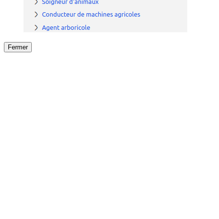
Fermer
Fermer
le détail de l'offre
/
Offre
sur
Offre précéden