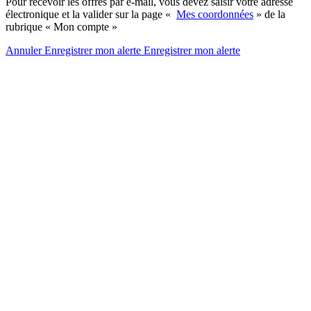
Pour recevoir les offres par e-mail, vous devez saisir votre adresse
électronique et la valider sur la page «
Mes coordonnées
» de la
rubrique « Mon compte »
Annuler
Enregistrer mon alerte
Enregistrer
mon alerte