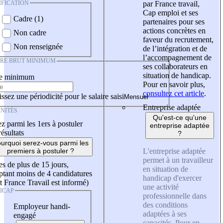
IFICATION
par France travail,
Cap emploi et ses
Cadre (1)
partenaires pour ses
actions concrètes en
Non cadre
faveur du recrutement,
Non renseignée
de l’intégration et de
l’accompagnement de
IRE BRUT MINIMUM
ses collaborateurs en
situation de handicap.
re minimum
Pour en savoir plus,
consultez cet article
.
ssez une périodicité pour le salaire saisi
Entreprise adaptée
NITÉS
Qu'est-ce qu'une
z parmi les 1ers à postuler
entreprise adaptée
résultats
?
urquoi serez-vous parmi les
L'entreprise adaptée
premiers à postuler ?
permet à un travailleur
es de plus de 15 jours,
en situation de
tant moins de 4 candidatures
handicap d'exercer
t France Travail est informé)
une activité
ICAP
professionnelle dans
des conditions
Employeur handi-
adaptées à ses
engagé
capacités. Pour en