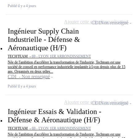
Publié il y a 4 jours
Ajouter cette offre à ma sélection
CDI
Non renseigné
Ingénieur Supply Chain
Industrielle - Défense &
Aéronautique (H/F)
TECHTEAM -
69 - LYON 1ER ARRONDISSEMENT
Née de l'ambition d'accélérer la transformation de l'industrie, Techteam est une
société de conseil en performance industrielle implantée à Lyon depuis plus de 15
ans. Organisés en deux pôles...
CDI - Non renseigné
Publié il y a 4 jours
Ajouter cette offre à ma sélection
CDI
Non renseigné
Ingénieur Essais & Validation -
Défense & Aéronautique (H/F)
TECHTEAM -
69 - LYON 1ER ARRONDISSEMENT
Née de l'ambition d'accélérer la transformation de l'industrie, Techteam est une