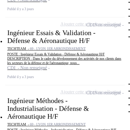
Publié il y a 3 jours
Ajouter cette offre à ma sélection
CDI
Non renseigné
Ingénieur Essais & Validation -
Défense & Aéronautique H/F
TECHTEAM -
69 - LYON 1ER ARRONDISSEMENT
POSTE : Ingénieur Essais & Validation - Défense & Aéronautique H/F
DESCRIPTION : Dans le cadre du développement des activités de nos clients dans
les secteurs de la défense et de l'aéronautique, nous...
CDI - Non renseigné
Publié il y a 3 jours
Ajouter cette offre à ma sélection
CDI
Non renseigné
Ingénieur Méthodes -
Industrialisation - Défense &
Aéronautique H/F
TECHTEAM -
69 - LYON 1ER ARRONDISSEMENT