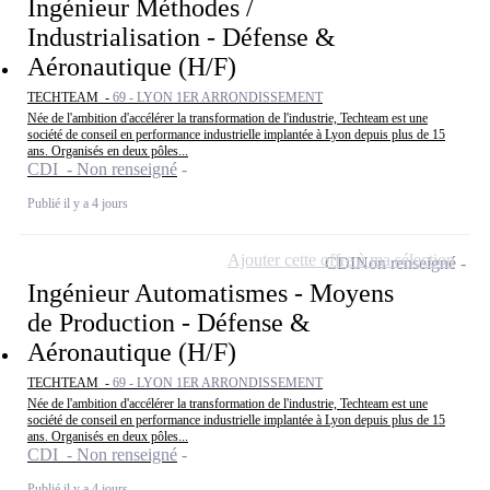
Ingénieur Méthodes /
Industrialisation - Défense &
Aéronautique (H/F)
TECHTEAM -
69 - LYON 1ER ARRONDISSEMENT
Née de l'ambition d'accélérer la transformation de l'industrie, Techteam est une
société de conseil en performance industrielle implantée à Lyon depuis plus de 15
ans. Organisés en deux pôles...
CDI - Non renseigné
Publié il y a 4 jours
Ajouter cette offre à ma sélection
CDI
Non renseigné
Ingénieur Automatismes - Moyens
de Production - Défense &
Aéronautique (H/F)
TECHTEAM -
69 - LYON 1ER ARRONDISSEMENT
Née de l'ambition d'accélérer la transformation de l'industrie, Techteam est une
société de conseil en performance industrielle implantée à Lyon depuis plus de 15
ans. Organisés en deux pôles...
CDI - Non renseigné
Publié il y a 4 jours