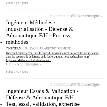
Publié il y a 4 jours
Ajouter cette offre à ma sélection
CDI
Non renseigné
Ingénieur Méthodes /
Industrialisation - Défense &
Aéronautique F/H - Process,
méthodes
TECHTEAM -
69 - LYON 1ER ARRONDISSEMENT
Descriptif du poste:\n\nDans le cadre du développement des activités de nos clients
dans les secteurs de la défense et de l'aéronautique, nous recherchons un(e)
Ingénieur Méthodes / Industrialisation...
CDI - Non renseigné
Publié il y a 4 jours
Ajouter cette offre à ma sélection
CDI
Non renseigné
Ingénieur Essais & Validation -
Défense & Aéronautique F/H -
Test, essai, validation, expertise