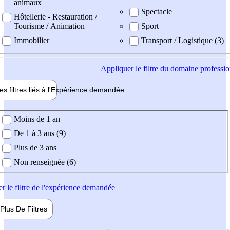
animaux
Spectacle
Hôtellerie - Restauration /
Tourisme / Animation
Sport
Immobilier
Transport / Logistique (3)
Appliquer
le filtre du domaine professi
es filtres liés à l'
Expérience
demandée
ience demandée
Moins de 1 an
De 1 à 3 ans (9)
Plus de 3 ans
Non renseignée (6)
er
le filtre de l'expérience demandée
Plus De
Filtres