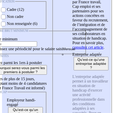
IFICATION
par France travail,
Cap emploi et ses
Cadre (12)
partenaires pour ses
actions concrètes en
Non cadre
faveur du recrutement,
Non renseignée (6)
de l’intégration et de
l’accompagnement de
IRE BRUT MINIMUM
ses collaborateurs en
situation de handicap.
re minimum
Pour en savoir plus,
consultez cet article
.
ssez une périodicité pour le salaire saisi
Entreprise adaptée
NITÉS
Qu'est-ce qu'une
z parmi les 1ers à postuler
entreprise adaptée
?
urquoi serez-vous parmi les
premiers à postuler ?
L'entreprise adaptée
es de plus de 15 jours,
permet à un travailleur
tant moins de 4 candidatures
en situation de
t France Travail est informé)
handicap d'exercer
ICAP
une activité
professionnelle dans
Employeur handi-
des conditions
engagé
adaptées à ses
Qu'est-ce qu'un
capacités. Pour en