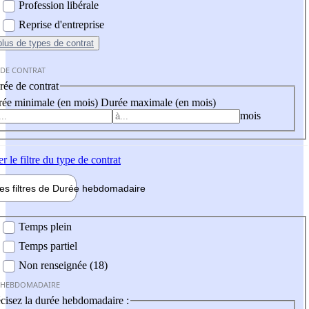
Profession libérale
Reprise d'entreprise
plus
de types de contrat
 DE CONTRAT
ée de contrat
ée minimale (en mois)
Durée maximale (en mois)
mois
er
le filtre du type de contrat
les filtres de
Durée hebdo
madaire
 hebdomadaire
Temps plein
Temps partiel
Non renseignée (18)
 HEBDOMADAIRE
cisez la durée hebdomadaire :