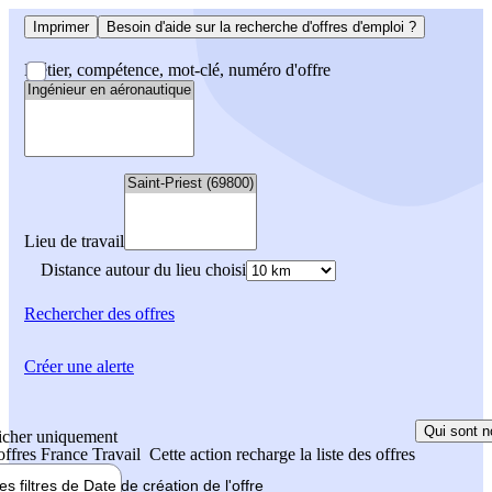
Imprimer
Besoin d'aide sur la recherche d'offres d'emploi ?
Métier, compétence, mot-clé, numéro d'offre
Lieu de travail
Distance autour du lieu choisi
Rechercher
des offres
Créer une alerte
Qui sont n
icher uniquement
 offres France Travail
Cette action recharge la liste des offres
les filtres de
Date de création
de l'offre