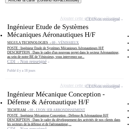
Afficher la carte
(contenu non-accessible)
Ajouter cette offre à ma sélection
CDI
Non renseigné
Ingénieur Etude de Systèmes
Mécaniques Aéronautiques H/F
SEGULA TECHNOLOGIES -
69 - VÉNISSIEUX
POSTE : Ingénieur Etude de Systèmes Mécaniques Aéronautiques H/F
DESCRIPTION : Dans le cadre d'un nouveau projet dans le secteur Aéronautique,
au sein de notre BE de Vénissieux, vous intervenez sur...
CDI - Non renseigné
Publié il y a 18 jours
Ajouter cette offre à ma sélection
CDI
Non renseigné
Ingénieur Mécanique Conception -
Défense & Aéronautique H/F
TECHTEAM -
69 - LYON 1ER ARRONDISSEMENT
POSTE : Ingénieur Mécanique Conception - Défense & Aéronautique H/F
DESCRIPTION : Dans le cadre du développement des activités de nos clients dans
les secteurs de la défense et de l'aéronautique,...
CDI - Non renseigné