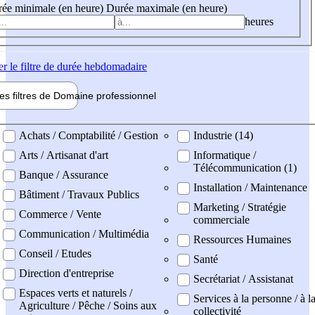
ée minimale (en heure)
Durée maximale (en heure)
heures
er
le filtre de durée hebdomadaire
les filtres de
Domaine pro
fessionnel
ne professionel
Achats / Comptabilité / Gestion
Industrie (14)
Arts / Artisanat d'art
Informatique /
Télécommunication (1)
Banque / Assurance
Installation / Maintenance
Bâtiment / Travaux Publics
Marketing / Stratégie
Commerce / Vente
commerciale
Communication / Multimédia
Ressources Humaines
Conseil / Etudes
Santé
Direction d'entreprise
Secrétariat / Assistanat
Espaces verts et naturels /
Services à la personne / à l
Agriculture / Pêche / Soins aux
collectivité