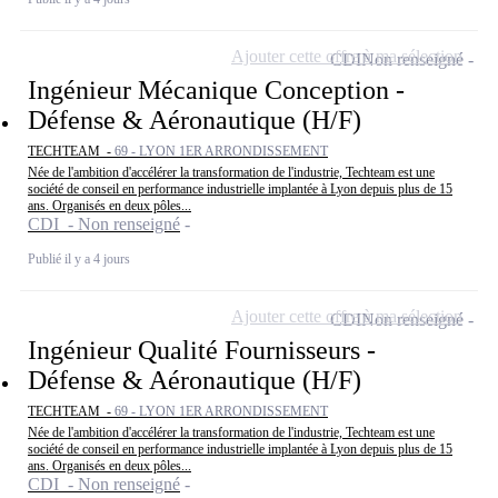
Ajouter cette offre à ma sélection
CDI
Non renseigné
Ingénieur Mécanique Conception -
Défense & Aéronautique (H/F)
TECHTEAM -
69 - LYON 1ER ARRONDISSEMENT
Née de l'ambition d'accélérer la transformation de l'industrie, Techteam est une
société de conseil en performance industrielle implantée à Lyon depuis plus de 15
ans. Organisés en deux pôles...
CDI - Non renseigné
Publié il y a 4 jours
Ajouter cette offre à ma sélection
CDI
Non renseigné
Ingénieur Qualité Fournisseurs -
Défense & Aéronautique (H/F)
TECHTEAM -
69 - LYON 1ER ARRONDISSEMENT
Née de l'ambition d'accélérer la transformation de l'industrie, Techteam est une
société de conseil en performance industrielle implantée à Lyon depuis plus de 15
ans. Organisés en deux pôles...
CDI - Non renseigné