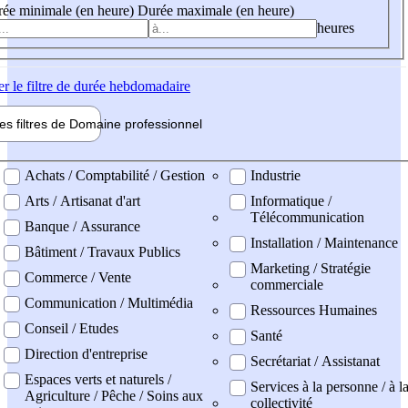
ée minimale (en heure)
Durée maximale (en heure)
heures
er
le filtre de durée hebdomadaire
les filtres de
Domaine pro
fessionnel
ne professionel
Achats / Comptabilité / Gestion
Industrie
Arts / Artisanat d'art
Informatique /
Télécommunication
Banque / Assurance
Installation / Maintenance
Bâtiment / Travaux Publics
Marketing / Stratégie
Commerce / Vente
commerciale
Communication / Multimédia
Ressources Humaines
Conseil / Etudes
Santé
Direction d'entreprise
Secrétariat / Assistanat
Espaces verts et naturels /
Services à la personne / à l
Agriculture / Pêche / Soins aux
collectivité