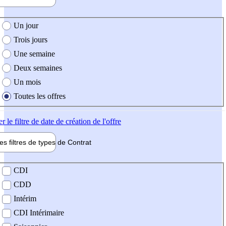
e création de l'offre
Un jour
Trois jours
Une semaine
Deux semaines
Un mois
Toutes les offres
er
le filtre de date de création de l'offre
les filtres de types de
Contrat
de contrat
CDI
CDD
Intérim
CDI Intérimaire