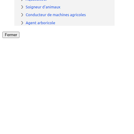
Fermer
Fermer
le détail de l'offre
/
Offre
sur
Offre précéden