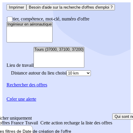
Imprimer
Besoin d'aide sur la recherche d'offres d'emploi ?
Métier, compétence, mot-clé, numéro d'offre
Lieu de travail
Distance autour du lieu choisi
Rechercher
des offres
Créer une alerte
Qui sont n
icher uniquement
 offres France Travail
Cette action recharge la liste des offres
les filtres de
Date de création
de l'offre