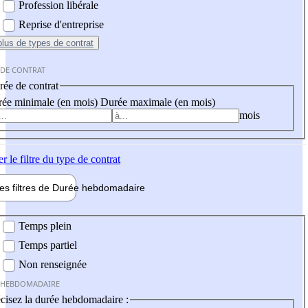
Profession libérale
Reprise d'entreprise
plus
de types de contrat
 DE CONTRAT
ée de contrat
ée minimale (en mois)
Durée maximale (en mois)
mois
er
le filtre du type de contrat
les filtres de
Durée hebdo
madaire
 hebdomadaire
Temps plein
Temps partiel
Non renseignée
 HEBDOMADAIRE
cisez la durée hebdomadaire :