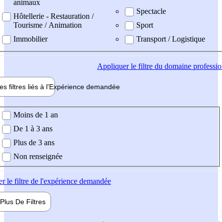
animaux
Spectacle
Hôtellerie - Restauration /
Tourisme / Animation
Sport
Immobilier
Transport / Logistique
Appliquer
le filtre du domaine professi
es filtres liés à l'
Expérience
demandée
ience demandée
Moins de 1 an
De 1 à 3 ans
Plus de 3 ans
Non renseignée
er
le filtre de l'expérience demandée
Plus De
Filtres