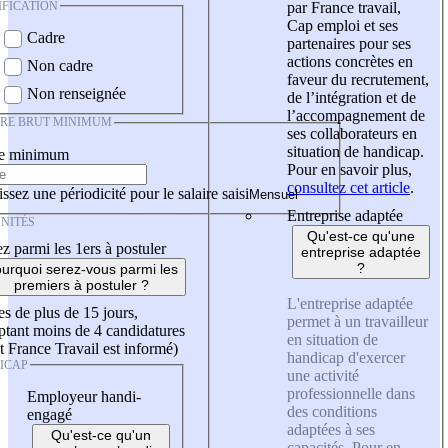
IFICATION
par France travail,
Cap emploi et ses
Cadre
partenaires pour ses
actions concrètes en
Non cadre
faveur du recrutement,
Non renseignée
de l’intégration et de
l’accompagnement de
IRE BRUT MINIMUM
ses collaborateurs en
situation de handicap.
re minimum
Pour en savoir plus,
consultez cet article
.
ssez une périodicité pour le salaire saisi
Entreprise adaptée
NITÉS
Qu'est-ce qu'une
z parmi les 1ers à postuler
entreprise adaptée
?
urquoi serez-vous parmi les
premiers à postuler ?
L'entreprise adaptée
es de plus de 15 jours,
permet à un travailleur
tant moins de 4 candidatures
en situation de
t France Travail est informé)
handicap d'exercer
ICAP
une activité
professionnelle dans
Employeur handi-
des conditions
engagé
adaptées à ses
Qu'est-ce qu'un
capacités. Pour en