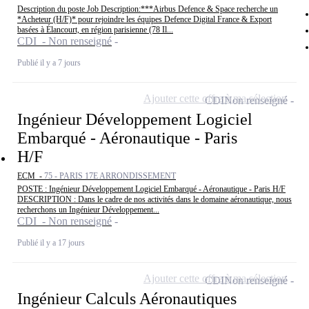
Description du poste Job Description:***Airbus Defence & Space recherche un
*Acheteur (H/F)* pour rejoindre les équipes Defence Digital France & Export
basées à Élancourt, en région parisienne (78 Il...
CDI - Non renseigné
Publié il y a 7 jours
Ajouter cette offre à ma sélection
CDI
Non renseigné
Ingénieur Développement Logiciel
Embarqué - Aéronautique - Paris
H/F
ECM -
75 - PARIS 17E ARRONDISSEMENT
POSTE : Ingénieur Développement Logiciel Embarqué - Aéronautique - Paris H/F
DESCRIPTION : Dans le cadre de nos activités dans le domaine aéronautique, nous
recherchons un Ingénieur Développement...
CDI - Non renseigné
Publié il y a 17 jours
Ajouter cette offre à ma sélection
CDI
Non renseigné
Ingénieur Calculs Aéronautiques