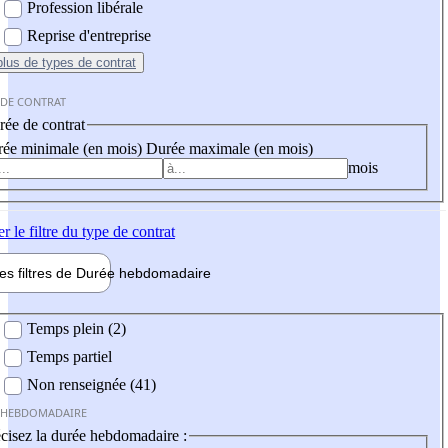
Profession libérale
Reprise d'entreprise
plus
de types de contrat
 DE CONTRAT
ée de contrat
ée minimale (en mois)
Durée maximale (en mois)
mois
er
le filtre du type de contrat
les filtres de
Durée hebdo
madaire
 hebdomadaire
Temps plein (2)
Temps partiel
Non renseignée (41)
 HEBDOMADAIRE
cisez la durée hebdomadaire :