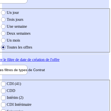
e création de l'offre
Un jour
Trois jours
Une semaine
Deux semaines
Un mois
Toutes les offres
er
le filtre de date de création de l'offre
les filtres de types de
Contrat
de contrat
CDI (41)
CDD
Intérim (2)
CDI Intérimaire