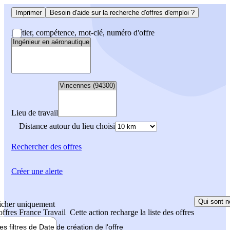
Imprimer
Besoin d'aide sur la recherche d'offres d'emploi ?
Métier, compétence, mot-clé, numéro d'offre
Lieu de travail
Distance autour du lieu choisi
Rechercher
des offres
Créer une alerte
Qui sont n
icher uniquement
 offres France Travail
Cette action recharge la liste des offres
les filtres de
Date de création
de l'offre