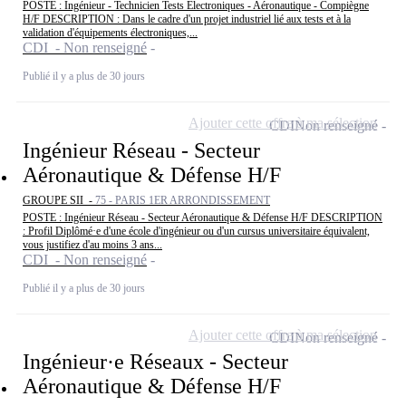
POSTE : Ingénieur - Technicien Tests Électroniques - Aéronautique - Compiègne
H/F DESCRIPTION : Dans le cadre d'un projet industriel lié aux tests et à la
validation d'équipements électroniques,...
CDI - Non renseigné
Publié il y a plus de 30 jours
Ajouter cette offre à ma sélection
CDI
Non renseigné
Ingénieur Réseau - Secteur
Aéronautique & Défense H/F
GROUPE SII -
75 - PARIS 1ER ARRONDISSEMENT
POSTE : Ingénieur Réseau - Secteur Aéronautique & Défense H/F DESCRIPTION
: Profil Diplômé·e d'une école d'ingénieur ou d'un cursus universitaire équivalent,
vous justifiez d'au moins 3 ans...
CDI - Non renseigné
Publié il y a plus de 30 jours
Ajouter cette offre à ma sélection
CDI
Non renseigné
Ingénieur·e Réseaux - Secteur
Aéronautique & Défense H/F