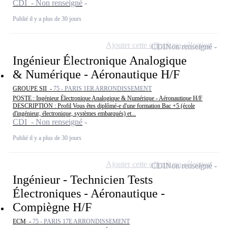
CDI - Non renseigné
Publié il y a plus de 30 jours
Ajouter cette offre à ma sélection
CDI
Non renseigné
Ingénieur Électronique Analogique
& Numérique - Aéronautique H/F
GROUPE SII -
75 - PARIS 1ER ARRONDISSEMENT
POSTE : Ingénieur Électronique Analogique & Numérique - Aéronautique H/F
DESCRIPTION : Profil Vous êtes diplômé-e d'une formation Bac +5 (école
d'ingénieur, électronique, systèmes embarqués) et...
CDI - Non renseigné
Publié il y a plus de 30 jours
Ajouter cette offre à ma sélection
CDI
Non renseigné
Ingénieur - Technicien Tests
Électroniques - Aéronautique -
Compiègne H/F
ECM -
75 - PARIS 17E ARRONDISSEMENT