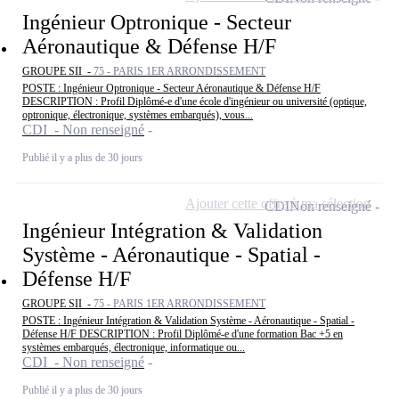
Ingénieur Optronique - Secteur
Aéronautique & Défense H/F
GROUPE SII -
75 - PARIS 1ER ARRONDISSEMENT
POSTE : Ingénieur Optronique - Secteur Aéronautique & Défense H/F
DESCRIPTION : Profil Diplômé-e d'une école d'ingénieur ou université (optique,
optronique, électronique, systèmes embarqués), vous...
CDI - Non renseigné
Publié il y a plus de 30 jours
Ajouter cette offre à ma sélection
CDI
Non renseigné
Ingénieur Intégration & Validation
Système - Aéronautique - Spatial -
Défense H/F
GROUPE SII -
75 - PARIS 1ER ARRONDISSEMENT
POSTE : Ingénieur Intégration & Validation Système - Aéronautique - Spatial -
Défense H/F DESCRIPTION : Profil Diplômé-e d'une formation Bac +5 en
systèmes embarqués, électronique, informatique ou...
CDI - Non renseigné
Publié il y a plus de 30 jours