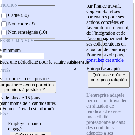
IFICATION
par France travail,
Cap emploi et ses
Cadre (30)
partenaires pour ses
actions concrètes en
Non cadre (3)
faveur du recrutement,
Non renseignée (10)
de l’intégration et de
l’accompagnement de
IRE BRUT MINIMUM
ses collaborateurs en
situation de handicap.
re minimum
Pour en savoir plus,
consultez cet article
.
ssez une périodicité pour le salaire saisi
Entreprise adaptée
NITÉS
Qu'est-ce qu'une
z parmi les 1ers à postuler
entreprise adaptée
?
urquoi serez-vous parmi les
premiers à postuler ?
L'entreprise adaptée
es de plus de 15 jours,
permet à un travailleur
tant moins de 4 candidatures
en situation de
t France Travail est informé)
handicap d'exercer
ICAP
une activité
professionnelle dans
Employeur handi-
des conditions
engagé
adaptées à ses
Qu'est-ce qu'un