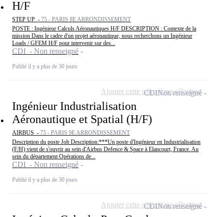
H/F
STEP UP -
75 - PARIS 8E ARRONDISSEMENT
POSTE : Ingénieur Calculs Aéronautiques H/F DESCRIPTION : Contexte de la
mission Dans le cadre d'un projet aéronautique, nous recherchons un Ingénieur
Loads / GFEM H/F pour intervenir sur des...
CDI - Non renseigné
Publié il y a plus de 30 jours
Ajouter cette offre à ma sélection
CDI
Non renseigné
Ingénieur Industrialisation
Aéronautique et Spatial (H/F)
AIRBUS -
75 - PARIS 9E ARRONDISSEMENT
Description du poste Job Description:***Un poste d'Ingénieur en Industrialisation
(F/H) vient de s'ouvrir au sein d'Airbus Defence & Space à Elancourt, France. Au
sein du département Opérations de...
CDI - Non renseigné
Publié il y a plus de 30 jours
Ajouter cette offre à ma sélection
CDI
Non renseigné