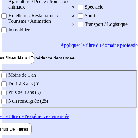
Agriculture / Pêche / Soins aux
animaux
Spectacle
Hôtellerie - Restauration /
Sport
Tourisme / Animation
Transport / Logistique
Immobilier
Appliquer
le filtre du domaine professi
es filtres liés à l'
Expérience
demandée
ience demandée
Moins de 1 an
De 1 à 3 ans (5)
Plus de 3 ans (5)
Non renseignée (25)
er
le filtre de l'expérience demandée
Plus De
Filtres