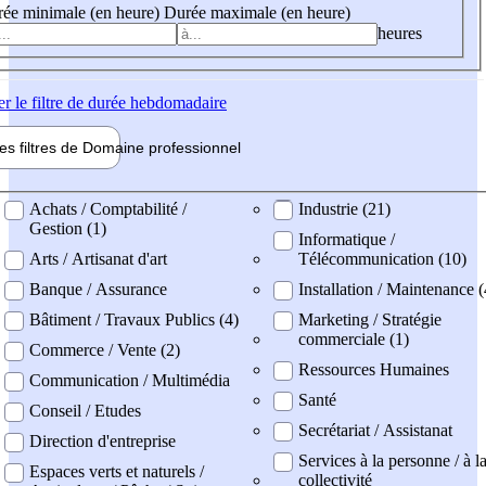
ée minimale (en heure)
Durée maximale (en heure)
heures
er
le filtre de durée hebdomadaire
les filtres de
Domaine pro
fessionnel
ne professionel
Achats / Comptabilité /
Industrie (21)
Gestion (1)
Informatique /
Arts / Artisanat d'art
Télécommunication (10)
Banque / Assurance
Installation / Maintenance (
Bâtiment / Travaux Publics (4)
Marketing / Stratégie
commerciale (1)
Commerce / Vente (2)
Ressources Humaines
Communication / Multimédia
Santé
Conseil / Etudes
Secrétariat / Assistanat
Direction d'entreprise
Services à la personne / à l
Espaces verts et naturels /
collectivité