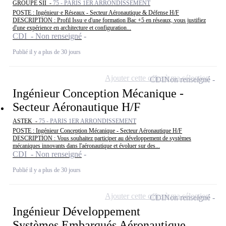
GROUPE SII -
75 - PARIS 1ER ARRONDISSEMENT
POSTE : Ingénieur·e Réseaux - Secteur Aéronautique & Défense H/F
DESCRIPTION : Profil Issu·e d'une formation Bac +5 en réseaux, vous justifiez
d'une expérience en architecture et configuration...
CDI - Non renseigné
Publié il y a plus de 30 jours
Ajouter cette offre à ma sélection
CDI
Non renseigné
Ingénieur Conception Mécanique -
Secteur Aéronautique H/F
ASTEK -
75 - PARIS 1ER ARRONDISSEMENT
POSTE : Ingénieur Conception Mécanique - Secteur Aéronautique H/F
DESCRIPTION : Vous souhaitez participer au développement de systèmes
mécaniques innovants dans l'aéronautique et évoluer sur des...
CDI - Non renseigné
Publié il y a plus de 30 jours
Ajouter cette offre à ma sélection
CDI
Non renseigné
Ingénieur Développement
Systèmes Embarqués Aéronautique