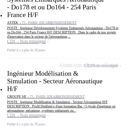
- Do178 et ou Do164 - 254 Paris
France H/F
ASTEK -
75 - PARIS 1ER ARRONDISSEMENT
POSTE : Ingénieur Développement Systèmes Embarqués Aéronautique - Do178 et
ou Do164 - 254 Paris France H/F DESCRIPTION : Dans le cadre de nos projets
d'innovation dans le secteur de l'aéronautique,...
CDI - Non renseigné
Publié il y a plus de 30 jours
Ajouter cette offre à ma sélection
CDI
Non renseigné
Ingénieur Modélisation &
Simulation - Secteur Aéronautique
H/F
GROUPE SII -
75 - PARIS 1ER ARRONDISSEMENT
POSTE : Ingénieur Modélisation & Simulation - Secteur Aéronautique H/F
DESCRIPTION : Profil Diplômé-e d'une formation Bac +5 (école d'ingénieur en
aéronautique, mécanique, systèmes embarqués ou...
CDI - Non renseigné
Publié il y a plus de 30 jours