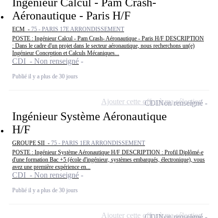
Ingénieur Calcul - Pam Crash-
Aéronautique - Paris H/F
ECM -
75 - PARIS 17E ARRONDISSEMENT
POSTE : Ingénieur Calcul - Pam Crash- Aéronautique - Paris H/F DESCRIPTION
: Dans le cadre d'un projet dans le secteur aéronautique, nous recherchons un(e)
Ingénieur Conception et Calculs Mécaniques...
CDI - Non renseigné
Publié il y a plus de 30 jours
Ajouter cette offre à ma sélection
CDI
Non renseigné
Ingénieur Système Aéronautique
H/F
GROUPE SII -
75 - PARIS 1ER ARRONDISSEMENT
POSTE : Ingénieur Système Aéronautique H/F DESCRIPTION : Profil Diplômé-e
d'une formation Bac +5 (école d'ingénieur, systèmes embarqués, électronique), vous
avez une première expérience en...
CDI - Non renseigné
Publié il y a plus de 30 jours
Ajouter cette offre à ma sélection
CDI
Non renseigné