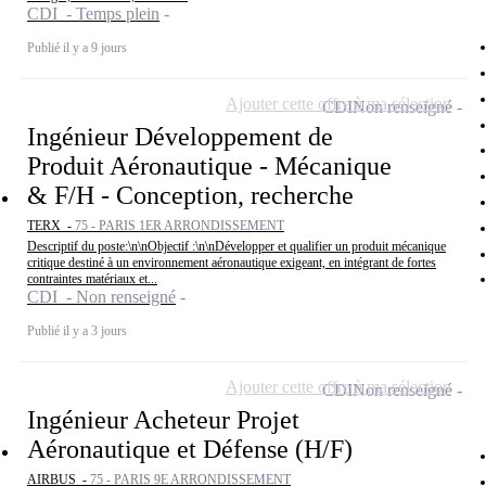
CDI - Temps plein
Publié il y a 9 jours
Ajouter cette offre à ma sélection
CDI
Non renseigné
Ingénieur Développement de
Produit Aéronautique - Mécanique
& F/H - Conception, recherche
TERX -
75 - PARIS 1ER ARRONDISSEMENT
Descriptif du poste:\n\nObjectif :\n\nDévelopper et qualifier un produit mécanique
critique destiné à un environnement aéronautique exigeant, en intégrant de fortes
contraintes matériaux et...
CDI - Non renseigné
Publié il y a 3 jours
Ajouter cette offre à ma sélection
CDI
Non renseigné
Ingénieur Acheteur Projet
Aéronautique et Défense (H/F)
AIRBUS -
75 - PARIS 9E ARRONDISSEMENT