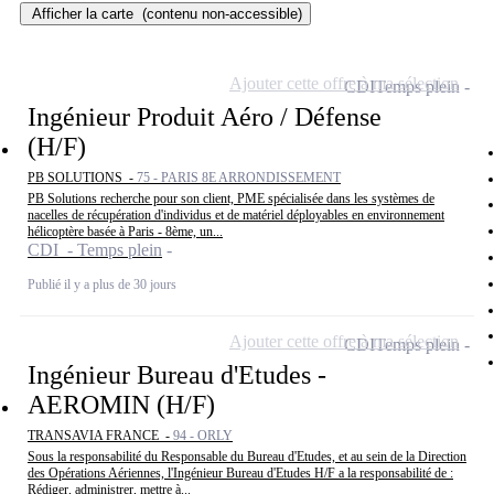
Afficher la carte
(contenu non-accessible)
Ajouter cette offre à ma sélection
CDI
Temps plein
Ingénieur Produit Aéro / Défense
(H/F)
PB SOLUTIONS -
75 - PARIS 8E ARRONDISSEMENT
PB Solutions recherche pour son client, PME spécialisée dans les systèmes de
nacelles de récupération d'individus et de matériel déployables en environnement
hélicoptère basée à Paris - 8ème, un...
CDI - Temps plein
Publié il y a plus de 30 jours
Ajouter cette offre à ma sélection
CDI
Temps plein
Ingénieur Bureau d'Etudes -
AEROMIN (H/F)
TRANSAVIA FRANCE -
94 - ORLY
Sous la responsabilité du Responsable du Bureau d'Etudes, et au sein de la Direction
des Opérations Aériennes, l'Ingénieur Bureau d'Etudes H/F a la responsabilité de :
Rédiger, administrer, mettre à...