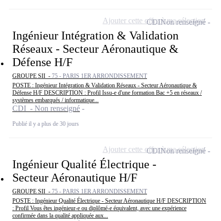
Ajouter cette offre à ma sélection
CDI
Non renseigné
Ingénieur Intégration & Validation
Réseaux - Secteur Aéronautique &
Défense H/F
GROUPE SII -
75 - PARIS 1ER ARRONDISSEMENT
POSTE : Ingénieur Intégration & Validation Réseaux - Secteur Aéronautique &
Défense H/F DESCRIPTION : Profil Issu-e d'une formation Bac +5 en réseaux /
systèmes embarqués / informatique...
CDI - Non renseigné
Publié il y a plus de 30 jours
Ajouter cette offre à ma sélection
CDI
Non renseigné
Ingénieur Qualité Électrique -
Secteur Aéronautique H/F
GROUPE SII -
75 - PARIS 1ER ARRONDISSEMENT
POSTE : Ingénieur Qualité Électrique - Secteur Aéronautique H/F DESCRIPTION
: Profil Vous êtes ingénieur-e ou diplômé-e équivalent, avec une expérience
confirmée dans la qualité appliquée aux...