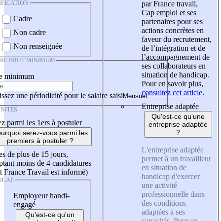
IFICATION
par France travail,
Cap emploi et ses
Cadre
partenaires pour ses
actions concrètes en
Non cadre
faveur du recrutement,
Non renseignée
de l’intégration et de
l’accompagnement de
IRE BRUT MINIMUM
ses collaborateurs en
situation de handicap.
re minimum
Pour en savoir plus,
consultez cet article
.
ssez une périodicité pour le salaire saisi
Entreprise adaptée
NITÉS
Qu'est-ce qu'une
z parmi les 1ers à postuler
entreprise adaptée
?
urquoi serez-vous parmi les
premiers à postuler ?
L'entreprise adaptée
es de plus de 15 jours,
permet à un travailleur
tant moins de 4 candidatures
en situation de
t France Travail est informé)
handicap d'exercer
ICAP
une activité
professionnelle dans
Employeur handi-
des conditions
engagé
adaptées à ses
Qu'est-ce qu'un
capacités. Pour en