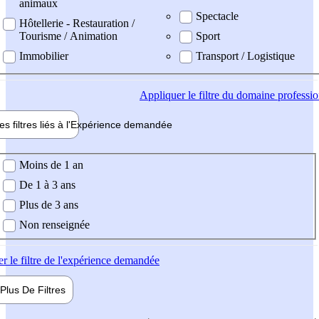
animaux
Spectacle
Hôtellerie - Restauration /
Tourisme / Animation
Sport
Immobilier
Transport / Logistique
Appliquer
le filtre du domaine professi
es filtres liés à l'
Expérience
demandée
ience demandée
Moins de 1 an
De 1 à 3 ans
Plus de 3 ans
Non renseignée
er
le filtre de l'expérience demandée
Plus De
Filtres