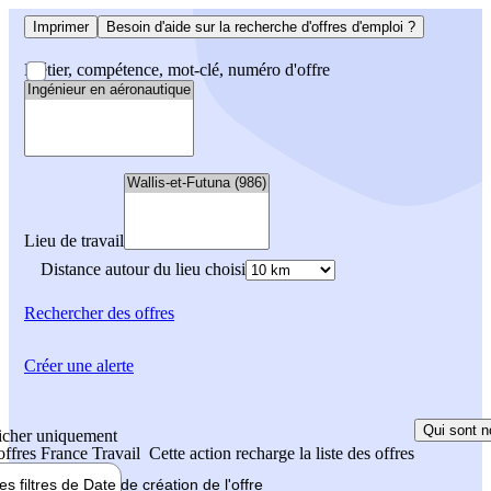
Imprimer
Besoin d'aide sur la recherche d'offres d'emploi ?
Métier, compétence, mot-clé, numéro d'offre
Lieu de travail
Distance autour du lieu choisi
Rechercher
des offres
Créer une alerte
Qui sont n
icher uniquement
 offres France Travail
Cette action recharge la liste des offres
les filtres de
Date de création
de l'offre