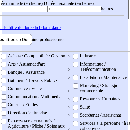
ée minimale (en heure)
Durée maximale (en heure)
heures
er
le filtre de durée hebdomadaire
les filtres de
Domaine pro
fessionnel
ne professionel
Achats / Comptabilité / Gestion
Industrie
Arts / Artisanat d'art
Informatique /
Télécommunication
Banque / Assurance
Installation / Maintenance
Bâtiment / Travaux Publics
Marketing / Stratégie
Commerce / Vente
commerciale
Communication / Multimédia
Ressources Humaines
Conseil / Etudes
Santé
Direction d'entreprise
Secrétariat / Assistanat
Espaces verts et naturels /
Services à la personne / à l
Agriculture / Pêche / Soins aux
collectivité