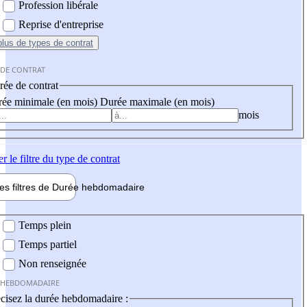
Profession libérale
Reprise d'entreprise
plus
de types de contrat
 DE CONTRAT
ée de contrat
ée minimale (en mois)
Durée maximale (en mois)
mois
er
le filtre du type de contrat
les filtres de
Durée hebdo
madaire
 hebdomadaire
Temps plein
Temps partiel
Non renseignée
 HEBDOMADAIRE
cisez la durée hebdomadaire :