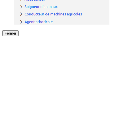
Fermer
Fermer
le détail de l'offre
/
Offre
sur
Offre précéden