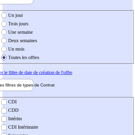
e création de l'offre
Un jour
Trois jours
Une semaine
Deux semaines
Un mois
Toutes les offres
er
le filtre de date de création de l'offre
les filtres de types de
Contrat
de contrat
CDI
CDD
Intérim
CDI Intérimaire