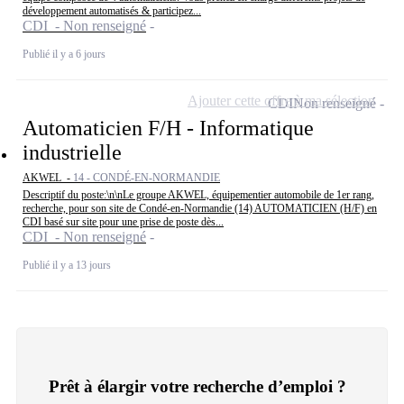
développement automatisés & participez...
CDI - Non renseigné
Publié il y a 6 jours
Ajouter cette offre à ma sélection
CDI
Non renseigné
Automaticien F/H - Informatique
industrielle
AKWEL -
14 - CONDÉ-EN-NORMANDIE
Descriptif du poste:\n\nLe groupe AKWEL, équipementier automobile de 1er rang,
recherche, pour son site de Condé-en-Normandie (14) AUTOMATICIEN (H/F) en
CDI basé sur site pour une prise de poste dès...
CDI - Non renseigné
Publié il y a 13 jours
Prêt à élargir votre recherche d’emploi ?