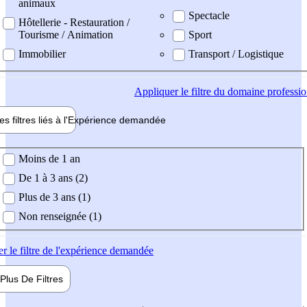
animaux
Spectacle
Hôtellerie - Restauration /
Tourisme / Animation
Sport
Immobilier
Transport / Logistique
Appliquer
le filtre du domaine professi
es filtres liés à l'
Expérience
demandée
ience demandée
Moins de 1 an
De 1 à 3 ans (2)
Plus de 3 ans (1)
Non renseignée (1)
er
le filtre de l'expérience demandée
Plus De
Filtres