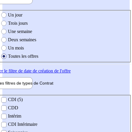
e création de l'offre
Un jour
Trois jours
Une semaine
Deux semaines
Un mois
Toutes les offres
er
le filtre de date de création de l'offre
les filtres de types de
Contrat
de contrat
CDI (5)
CDD
Intérim
CDI Intérimaire