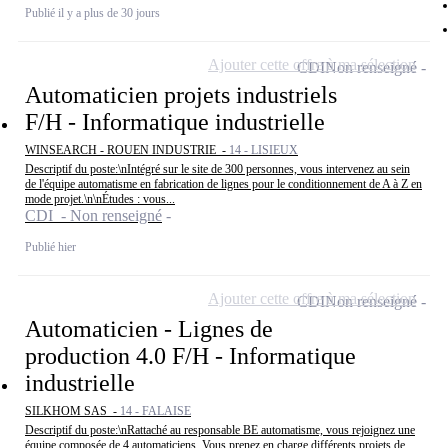
Publié il y a plus de 30 jours
Ajouter cette offre à ma sélection
CDI
Non renseigné
Automaticien projets industriels
F/H - Informatique industrielle
WINSEARCH - ROUEN INDUSTRIE -
14 - LISIEUX
Descriptif du poste:\nIntégré sur le site de 300 personnes, vous intervenez au sein
de l'équipe automatisme en fabrication de lignes pour le conditionnement de A à Z en
mode projet.\n\nÉtudes : vous...
CDI - Non renseigné
Publié hier
Ajouter cette offre à ma sélection
CDI
Non renseigné
Automaticien - Lignes de
production 4.0 F/H - Informatique
industrielle
SILKHOM SAS -
14 - FALAISE
Descriptif du poste:\nRattaché au responsable BE automatisme, vous rejoignez une
équipe composée de 4 automaticiens. Vous prenez en charge différents projets de