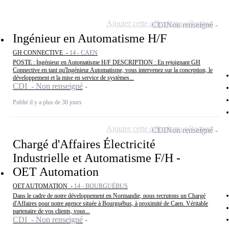
Ajouter cette offre à ma sélection
CDI
Non renseigné
Ingénieur en Automatisme H/F
GH CONNECTIVE -
14 - CAEN
POSTE : Ingénieur en Automatisme H/F DESCRIPTION : En rejoignant GH
Connective en tant qu'Ingénieur Automatisme, vous intervenez sur la conception, le
développement et la mise en service de systèmes...
CDI - Non renseigné
Publié il y a plus de 30 jours
Ajouter cette offre à ma sélection
CDI
Non renseigné
Chargé d'Affaires Électricité
Industrielle et Automatisme F/H -
OET Automation
OET AUTOMATION -
14 - BOURGUÉBUS
Dans le cadre de notre développement en Normandie, nous recrutons un Chargé
d'Affaires pour notre agence située à Bourguébus, à proximité de Caen. Véritable
partenaire de vos clients, vous...
CDI - Non renseigné