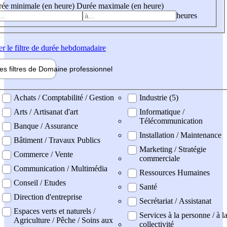
ée minimale (en heure)
Durée maximale (en heure)
heures
er
le filtre de durée hebdomadaire
les filtres de
Domaine pro
fessionnel
ne professionel
Achats / Comptabilité / Gestion
Industrie (5)
Arts / Artisanat d'art
Informatique /
Télécommunication
Banque / Assurance
Installation / Maintenance
Bâtiment / Travaux Publics
Marketing / Stratégie
Commerce / Vente
commerciale
Communication / Multimédia
Ressources Humaines
Conseil / Etudes
Santé
Direction d'entreprise
Secrétariat / Assistanat
Espaces verts et naturels /
Services à la personne / à l
Agriculture / Pêche / Soins aux
collectivité