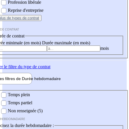
Profession libérale
Reprise d'entreprise
plus
de types de contrat
 DE CONTRAT
ée de contrat
ée minimale (en mois)
Durée maximale (en mois)
mois
er
le filtre du type de contrat
les filtres de
Durée hebdo
madaire
 hebdomadaire
Temps plein
Temps partiel
Non renseignée (5)
 HEBDOMADAIRE
cisez la durée hebdomadaire :