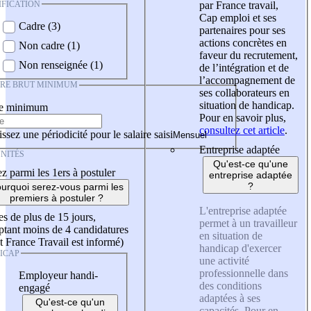
IFICATION
par France travail,
Cap emploi et ses
Cadre (3)
partenaires pour ses
actions concrètes en
Non cadre (1)
faveur du recrutement,
Non renseignée (1)
de l’intégration et de
l’accompagnement de
IRE BRUT MINIMUM
ses collaborateurs en
situation de handicap.
re minimum
Pour en savoir plus,
consultez cet article
.
ssez une périodicité pour le salaire saisi
Entreprise adaptée
NITÉS
Qu'est-ce qu'une
z parmi les 1ers à postuler
entreprise adaptée
?
urquoi serez-vous parmi les
premiers à postuler ?
L'entreprise adaptée
es de plus de 15 jours,
permet à un travailleur
tant moins de 4 candidatures
en situation de
t France Travail est informé)
handicap d'exercer
ICAP
une activité
professionnelle dans
Employeur handi-
des conditions
engagé
adaptées à ses
Qu'est-ce qu'un
capacités. Pour en