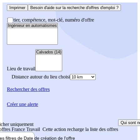
Imprimer
Besoin d'aide sur la recherche d'offres d'emploi ?
Métier, compétence, mot-clé, numéro d'offre
Lieu de travail
Distance autour du lieu choisi
Rechercher
des offres
Créer une alerte
Qui sont n
icher uniquement
 offres France Travail
Cette action recharge la liste des offres
les filtres de
Date de création
de l'offre