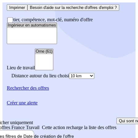
Imprimer
Besoin d'aide sur la recherche d'offres d'emploi ?
Métier, compétence, mot-clé, numéro d'offre
Lieu de travail
Distance autour du lieu choisi
Rechercher
des offres
Créer une alerte
Qui sont n
icher uniquement
 offres France Travail
Cette action recharge la liste des offres
les filtres de
Date de création
de l'offre