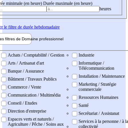
ée minimale (en heure)
Durée maximale (en heure)
heures
er
le filtre de durée hebdomadaire
les filtres de
Domaine pro
fessionnel
ne professionel
Achats / Comptabilité / Gestion
Industrie
Arts / Artisanat d'art
Informatique /
Télécommunication
Banque / Assurance
Installation / Maintenance
Bâtiment / Travaux Publics
Marketing / Stratégie
Commerce / Vente
commerciale
Communication / Multimédia
Ressources Humaines
Conseil / Etudes
Santé
Direction d'entreprise
Secrétariat / Assistanat
Espaces verts et naturels /
Services à la personne / à l
Agriculture / Pêche / Soins aux
collectivité