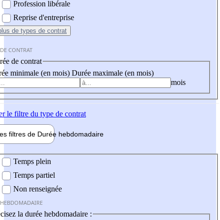
Profession libérale
Reprise d'entreprise
plus
de types de contrat
 DE CONTRAT
ée de contrat
ée minimale (en mois)
Durée maximale (en mois)
mois
er
le filtre du type de contrat
les filtres de
Durée hebdo
madaire
 hebdomadaire
Temps plein
Temps partiel
Non renseignée
 HEBDOMADAIRE
cisez la durée hebdomadaire :