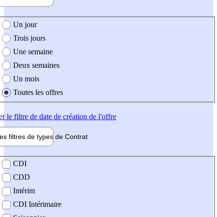
e création de l'offre
Un jour
Trois jours
Une semaine
Deux semaines
Un mois
Toutes les offres
er
le filtre de date de création de l'offre
les filtres de types de
Contrat
de contrat
CDI
CDD
Intérim
CDI Intérimaire