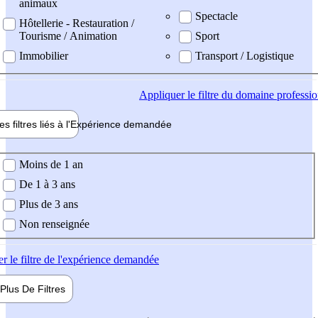
animaux
Spectacle
Hôtellerie - Restauration /
Tourisme / Animation
Sport
Immobilier
Transport / Logistique
Appliquer
le filtre du domaine professi
es filtres liés à l'
Expérience
demandée
ience demandée
Moins de 1 an
De 1 à 3 ans
Plus de 3 ans
Non renseignée
er
le filtre de l'expérience demandée
Plus De
Filtres