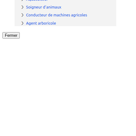
Fermer
Fermer
le détail de l'offre
/
Offre
sur
Offre précéden