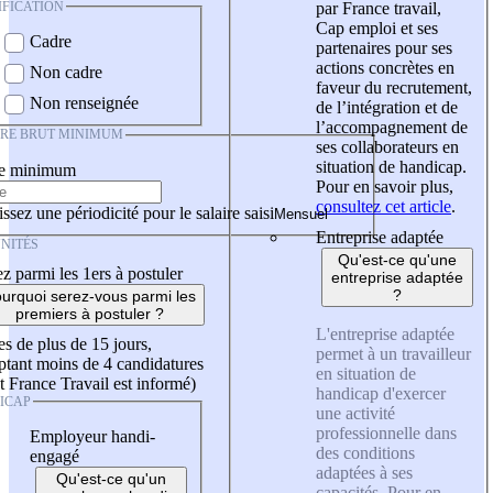
IFICATION
par France travail,
Cap emploi et ses
Cadre
partenaires pour ses
actions concrètes en
Non cadre
faveur du recrutement,
Non renseignée
de l’intégration et de
l’accompagnement de
IRE BRUT MINIMUM
ses collaborateurs en
situation de handicap.
re minimum
Pour en savoir plus,
consultez cet article
.
ssez une périodicité pour le salaire saisi
Entreprise adaptée
NITÉS
Qu'est-ce qu'une
z parmi les 1ers à postuler
entreprise adaptée
?
urquoi serez-vous parmi les
premiers à postuler ?
L'entreprise adaptée
es de plus de 15 jours,
permet à un travailleur
tant moins de 4 candidatures
en situation de
t France Travail est informé)
handicap d'exercer
ICAP
une activité
professionnelle dans
Employeur handi-
des conditions
engagé
adaptées à ses
Qu'est-ce qu'un
capacités. Pour en