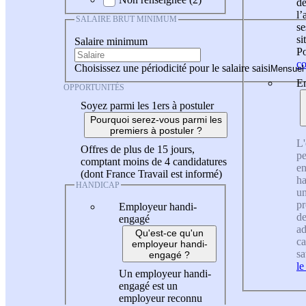
de
l
SALAIRE BRUT MINIMUM
se
si
Salaire minimum
Po
co
Choisissez une périodicité pour le salaire saisi
En
OPPORTUNITÉS
Soyez parmi les 1ers à postuler
Pourquoi serez-vous parmi les
premiers à postuler ?
L'
Offres de plus de 15 jours,
pe
comptant moins de 4 candidatures
en
(dont France Travail est informé)
ha
HANDICAP
un
pr
Employeur handi-
de
engagé
ad
Qu'est-ce qu'un
ca
employeur handi-
sa
engagé ?
le
Un employeur handi-
engagé est un
employeur reconnu