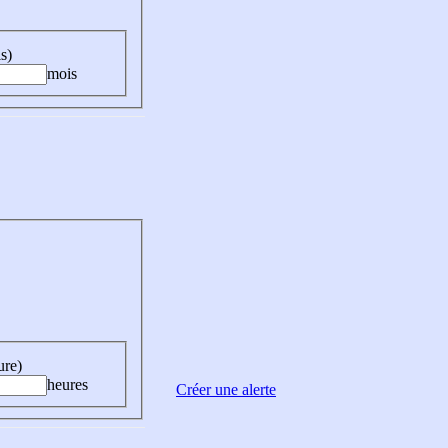
s)
mois
ure)
heures
Créer une alerte