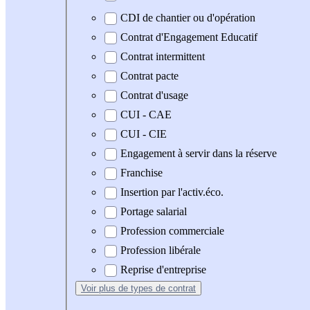
CDI de chantier ou d'opération
Contrat d'Engagement Educatif
Contrat intermittent
Contrat pacte
Contrat d'usage
CUI - CAE
CUI - CIE
Engagement à servir dans la réserve
Franchise
Insertion par l'activ.éco.
Portage salarial
Profession commerciale
Profession libérale
Reprise d'entreprise
Voir plus
de types de contrat