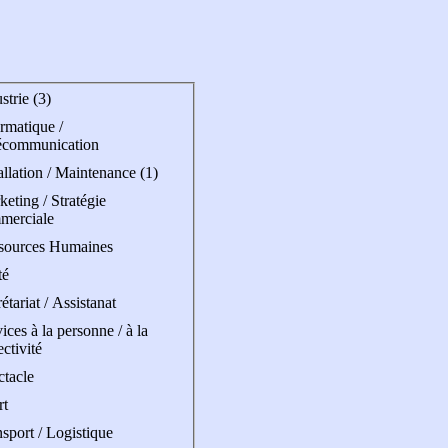
strie (3)
rmatique /
écommunication
allation / Maintenance (1)
eting / Stratégie
merciale
sources Humaines
té
étariat / Assistanat
ices à la personne / à la
ectivité
ctacle
rt
sport / Logistique