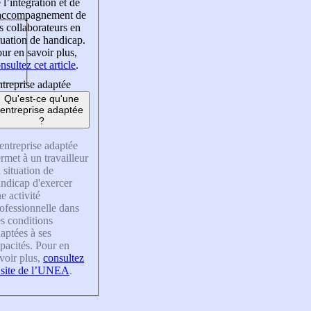
 l’intégration et de
’accompagnement de
s collaborateurs en
tuation de handicap.
ur en savoir plus,
nsultez cet article
.
treprise adaptée
Qu'est-ce qu'une
entreprise adaptée
?
entreprise adaptée
rmet à un travailleur
 situation de
ndicap d'exercer
e activité
ofessionnelle dans
s conditions
aptées à ses
pacités. Pour en
voir plus,
consultez
 site de l’UNEA
.