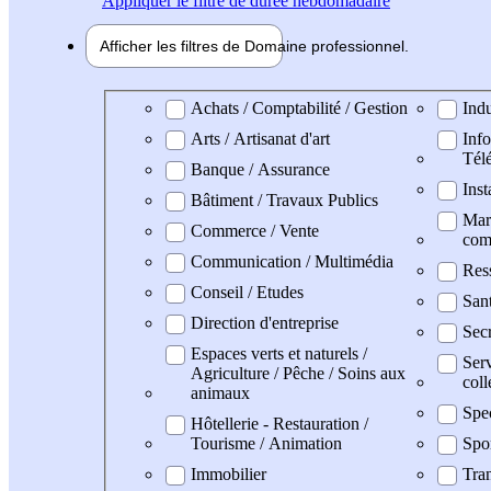
Appliquer
le filtre de durée hebdomadaire
Afficher les filtres de
Domaine pro
fessionnel
Domaine professionel
Achats / Comptabilité / Gestion
Indu
Arts / Artisanat d'art
Info
Tél
Banque / Assurance
Inst
Bâtiment / Travaux Publics
Mark
Commerce / Vente
com
Communication / Multimédia
Res
Conseil / Etudes
San
Direction d'entreprise
Secr
Espaces verts et naturels /
Serv
Agriculture / Pêche / Soins aux
coll
animaux
Spe
Hôtellerie - Restauration /
Tourisme / Animation
Spo
Immobilier
Tran