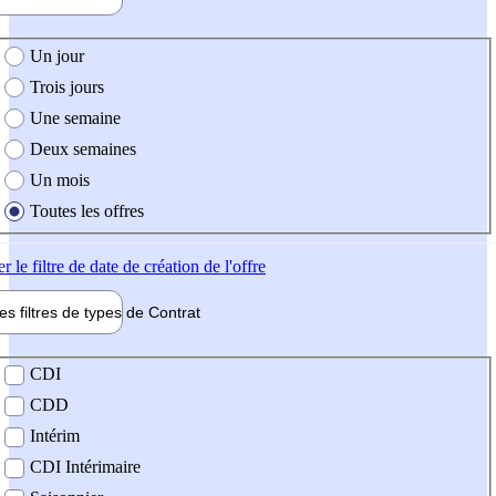
e création de l'offre
Un jour
Trois jours
Une semaine
Deux semaines
Un mois
Toutes les offres
er
le filtre de date de création de l'offre
les filtres de types de
Contrat
de contrat
CDI
CDD
Intérim
CDI Intérimaire