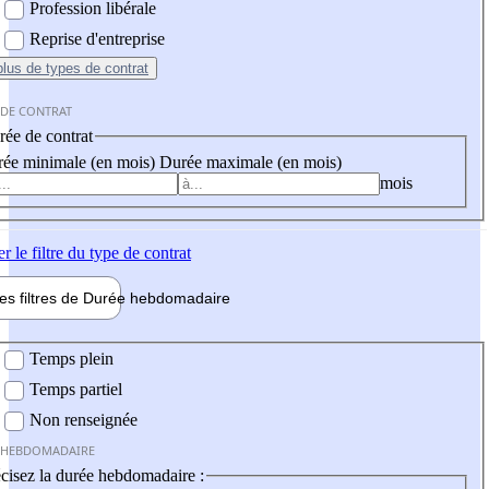
Profession libérale
Reprise d'entreprise
plus
de types de contrat
 DE CONTRAT
ée de contrat
ée minimale (en mois)
Durée maximale (en mois)
mois
er
le filtre du type de contrat
les filtres de
Durée hebdo
madaire
 hebdomadaire
Temps plein
Temps partiel
Non renseignée
 HEBDOMADAIRE
cisez la durée hebdomadaire :