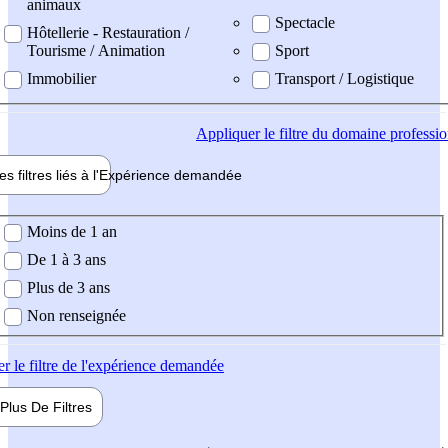
animaux
Spectacle
Hôtellerie - Restauration /
Tourisme / Animation
Sport
Immobilier
Transport / Logistique
Appliquer
le filtre du domaine professi
es filtres liés à l'
Expérience
demandée
ience demandée
Moins de 1 an
De 1 à 3 ans
Plus de 3 ans
Non renseignée
er
le filtre de l'expérience demandée
Plus De
Filtres