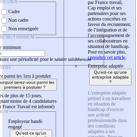
IFICATION
par France travail,
Cap emploi et ses
Cadre
partenaires pour ses
actions concrètes en
Non cadre
faveur du recrutement,
Non renseignée
de l’intégration et de
l’accompagnement de
IRE BRUT MINIMUM
ses collaborateurs en
situation de handicap.
re minimum
Pour en savoir plus,
consultez cet article
.
ssez une périodicité pour le salaire saisi
Entreprise adaptée
NITÉS
Qu'est-ce qu'une
z parmi les 1ers à postuler
entreprise adaptée
?
urquoi serez-vous parmi les
premiers à postuler ?
L'entreprise adaptée
es de plus de 15 jours,
permet à un travailleur
tant moins de 4 candidatures
en situation de
t France Travail est informé)
handicap d'exercer
ICAP
une activité
professionnelle dans
Employeur handi-
des conditions
engagé
adaptées à ses
Qu'est-ce qu'un
capacités. Pour en