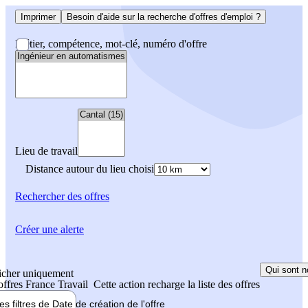
Imprimer
Besoin d'aide sur la recherche d'offres d'emploi ?
Métier, compétence, mot-clé, numéro d'offre
Lieu de travail
Distance autour du lieu choisi
Rechercher
des offres
Créer une alerte
Qui sont n
icher uniquement
 offres France Travail
Cette action recharge la liste des offres
les filtres de
Date de création
de l'offre