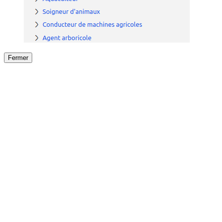
Fermer
Fermer
le détail de l'offre
/
Offre
sur
Offre précéden