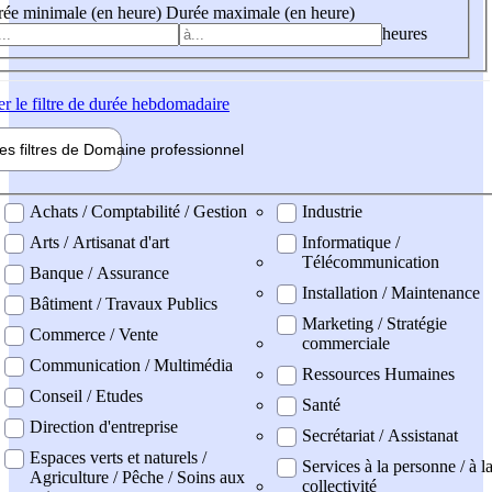
ée minimale (en heure)
Durée maximale (en heure)
heures
er
le filtre de durée hebdomadaire
les filtres de
Domaine pro
fessionnel
ne professionel
Achats / Comptabilité / Gestion
Industrie
Arts / Artisanat d'art
Informatique /
Télécommunication
Banque / Assurance
Installation / Maintenance
Bâtiment / Travaux Publics
Marketing / Stratégie
Commerce / Vente
commerciale
Communication / Multimédia
Ressources Humaines
Conseil / Etudes
Santé
Direction d'entreprise
Secrétariat / Assistanat
Espaces verts et naturels /
Services à la personne / à l
Agriculture / Pêche / Soins aux
collectivité