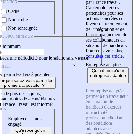
IFICATION
par France travail,
Cap emploi et ses
Cadre
partenaires pour ses
actions concrètes en
Non cadre
faveur du recrutement,
Non renseignée
de l’intégration et de
l’accompagnement de
IRE BRUT MINIMUM
ses collaborateurs en
situation de handicap.
re minimum
Pour en savoir plus,
consultez cet article
.
ssez une périodicité pour le salaire saisi
Entreprise adaptée
NITÉS
Qu'est-ce qu'une
z parmi les 1ers à postuler
entreprise adaptée
?
urquoi serez-vous parmi les
premiers à postuler ?
L'entreprise adaptée
es de plus de 15 jours,
permet à un travailleur
tant moins de 4 candidatures
en situation de
t France Travail est informé)
handicap d'exercer
ICAP
une activité
professionnelle dans
Employeur handi-
des conditions
engagé
adaptées à ses
Qu'est-ce qu'un
capacités. Pour en