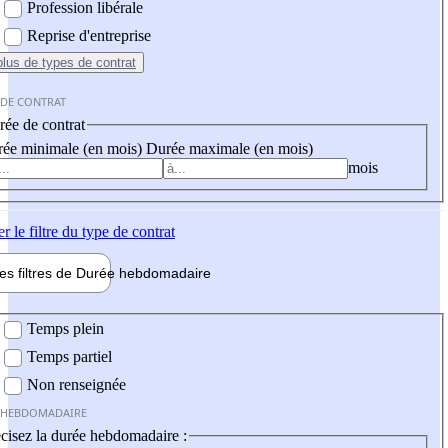
Profession libérale
Reprise d'entreprise
plus
de types de contrat
 DE CONTRAT
ée de contrat
ée minimale (en mois)
Durée maximale (en mois)
mois
er
le filtre du type de contrat
les filtres de
Durée hebdo
madaire
 hebdomadaire
Temps plein
Temps partiel
Non renseignée
 HEBDOMADAIRE
cisez la durée hebdomadaire :