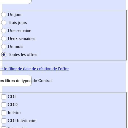
e création de l'offre
Un jour
Trois jours
Une semaine
Deux semaines
Un mois
Toutes les offres
er
le filtre de date de création de l'offre
les filtres de types de
Contrat
de contrat
CDI
CDD
Intérim
CDI Intérimaire