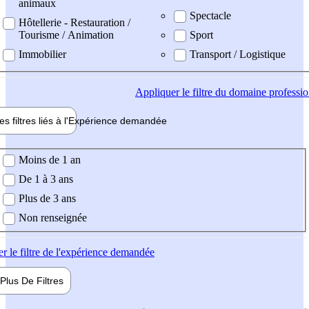
animaux
Spectacle
Hôtellerie - Restauration /
Tourisme / Animation
Sport
Immobilier
Transport / Logistique
Appliquer
le filtre du domaine professi
es filtres liés à l'
Expérience
demandée
ience demandée
Moins de 1 an
De 1 à 3 ans
Plus de 3 ans
Non renseignée
er
le filtre de l'expérience demandée
Plus De
Filtres