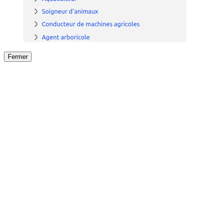
Fermer
Fermer
le détail de l'offre
/
Offre
sur
Offre précéden