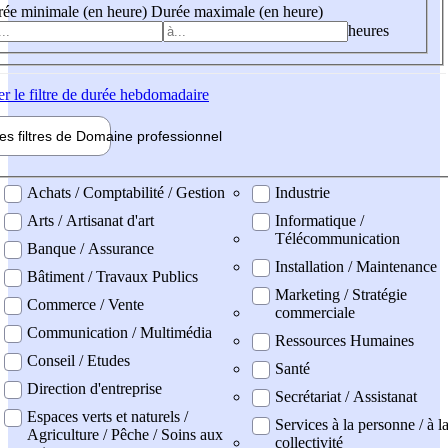
ée minimale (en heure)
Durée maximale (en heure)
heures
er
le filtre de durée hebdomadaire
les filtres de
Domaine pro
fessionnel
ne professionel
Achats / Comptabilité / Gestion
Industrie
Arts / Artisanat d'art
Informatique /
Télécommunication
Banque / Assurance
Installation / Maintenance
Bâtiment / Travaux Publics
Marketing / Stratégie
Commerce / Vente
commerciale
Communication / Multimédia
Ressources Humaines
Conseil / Etudes
Santé
Direction d'entreprise
Secrétariat / Assistanat
Espaces verts et naturels /
Services à la personne / à l
Agriculture / Pêche / Soins aux
collectivité