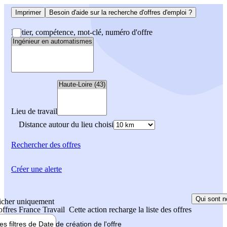
Imprimer
Besoin d'aide sur la recherche d'offres d'emploi ?
Métier, compétence, mot-clé, numéro d'offre
Lieu de travail
Distance autour du lieu choisi
Rechercher
des offres
Créer une alerte
Qui sont n
icher uniquement
 offres France Travail
Cette action recharge la liste des offres
les filtres de
Date de création
de l'offre