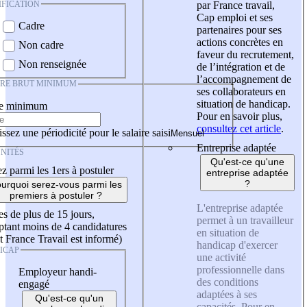
IFICATION
par France travail,
Cap emploi et ses
Cadre
partenaires pour ses
actions concrètes en
Non cadre
faveur du recrutement,
Non renseignée
de l’intégration et de
l’accompagnement de
IRE BRUT MINIMUM
ses collaborateurs en
situation de handicap.
re minimum
Pour en savoir plus,
consultez cet article
.
ssez une périodicité pour le salaire saisi
Entreprise adaptée
NITÉS
Qu'est-ce qu'une
z parmi les 1ers à postuler
entreprise adaptée
?
urquoi serez-vous parmi les
premiers à postuler ?
L'entreprise adaptée
es de plus de 15 jours,
permet à un travailleur
tant moins de 4 candidatures
en situation de
t France Travail est informé)
handicap d'exercer
ICAP
une activité
professionnelle dans
Employeur handi-
des conditions
engagé
adaptées à ses
Qu'est-ce qu'un
capacités. Pour en