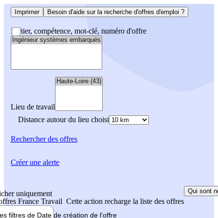
Imprimer
Besoin d'aide sur la recherche d'offres d'emploi ?
Métier, compétence, mot-clé, numéro d'offre
Lieu de travail
Distance autour du lieu choisi
Rechercher
des offres
Créer une alerte
Qui sont n
icher uniquement
 offres France Travail
Cette action recharge la liste des offres
les filtres de
Date de création
de l'offre