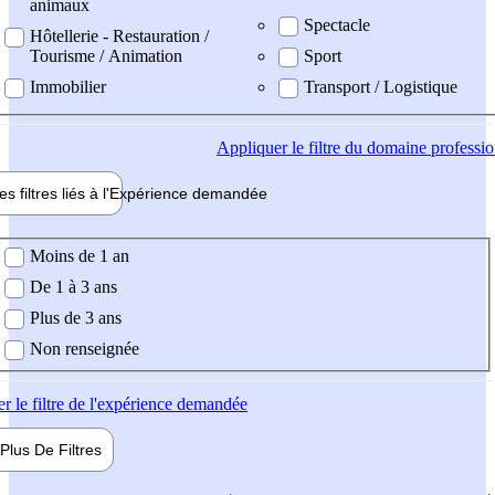
animaux
Spectacle
Hôtellerie - Restauration /
Tourisme / Animation
Sport
Immobilier
Transport / Logistique
Appliquer
le filtre du domaine professi
es filtres liés à l'
Expérience
demandée
ience demandée
Moins de 1 an
De 1 à 3 ans
Plus de 3 ans
Non renseignée
er
le filtre de l'expérience demandée
Plus De
Filtres