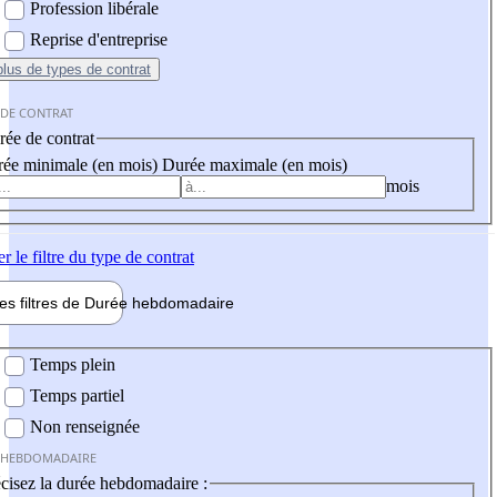
Profession libérale
Reprise d'entreprise
plus
de types de contrat
 DE CONTRAT
ée de contrat
ée minimale (en mois)
Durée maximale (en mois)
mois
er
le filtre du type de contrat
les filtres de
Durée hebdo
madaire
 hebdomadaire
Temps plein
Temps partiel
Non renseignée
 HEBDOMADAIRE
cisez la durée hebdomadaire :