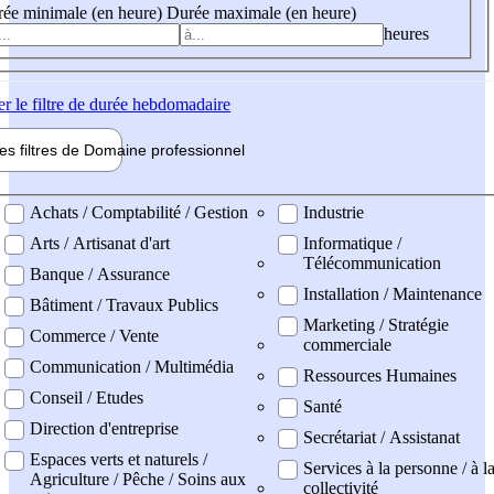
ée minimale (en heure)
Durée maximale (en heure)
heures
er
le filtre de durée hebdomadaire
les filtres de
Domaine pro
fessionnel
ne professionel
Achats / Comptabilité / Gestion
Industrie
Arts / Artisanat d'art
Informatique /
Télécommunication
Banque / Assurance
Installation / Maintenance
Bâtiment / Travaux Publics
Marketing / Stratégie
Commerce / Vente
commerciale
Communication / Multimédia
Ressources Humaines
Conseil / Etudes
Santé
Direction d'entreprise
Secrétariat / Assistanat
Espaces verts et naturels /
Services à la personne / à l
Agriculture / Pêche / Soins aux
collectivité