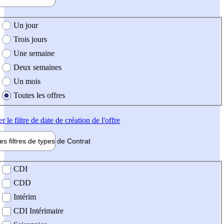
e création de l'offre
Un jour
Trois jours
Une semaine
Deux semaines
Un mois
Toutes les offres
er
le filtre de date de création de l'offre
les filtres de types de
Contrat
de contrat
CDI
CDD
Intérim
CDI Intérimaire