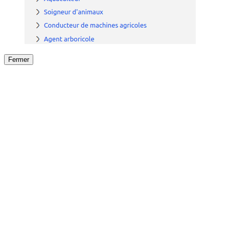
Fermer
Fermer
le détail de l'offre
/
Offre
sur
Offre précéden