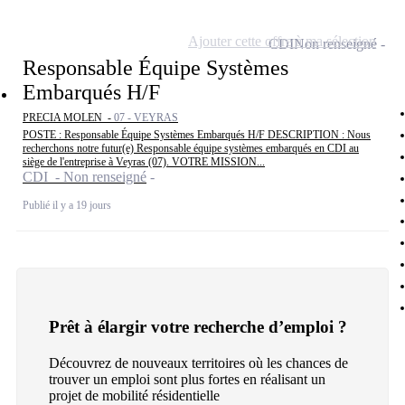
Ajouter cette offre à ma sélection
CDI
Non renseigné
Responsable Équipe Systèmes
Embarqués H/F
PRECIA MOLEN -
07 - VEYRAS
POSTE : Responsable Équipe Systèmes Embarqués H/F DESCRIPTION : Nous
recherchons notre futur(e) Responsable équipe systèmes embarqués en CDI au
siège de l'entreprise à Veyras (07). VOTRE MISSION...
CDI - Non renseigné
Publié il y a 19 jours
Prêt à élargir votre recherche d’emploi ?
Découvrez de nouveaux territoires où les chances de
trouver un emploi sont plus fortes en réalisant un
projet de mobilité résidentielle