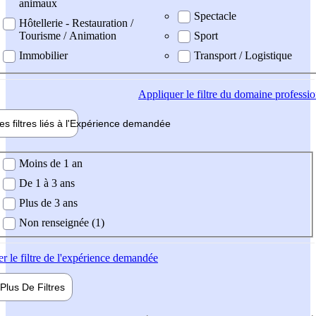
animaux
Spectacle
Hôtellerie - Restauration /
Tourisme / Animation
Sport
Immobilier
Transport / Logistique
Appliquer
le filtre du domaine professi
es filtres liés à l'
Expérience
demandée
ience demandée
Moins de 1 an
De 1 à 3 ans
Plus de 3 ans
Non renseignée (1)
er
le filtre de l'expérience demandée
Plus De
Filtres