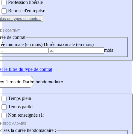
Profession libérale
Reprise d'entreprise
plus
de types de contrat
 DE CONTRAT
ée de contrat
ée minimale (en mois)
Durée maximale (en mois)
mois
er
le filtre du type de contrat
les filtres de
Durée hebdo
madaire
 hebdomadaire
Temps plein
Temps partiel
Non renseignée (1)
 HEBDOMADAIRE
cisez la durée hebdomadaire :