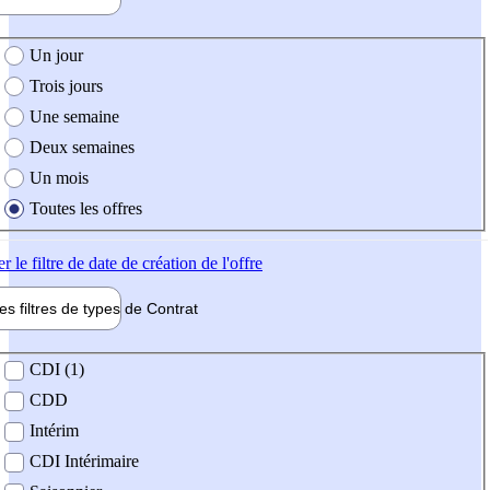
e création de l'offre
Un jour
Trois jours
Une semaine
Deux semaines
Un mois
Toutes les offres
er
le filtre de date de création de l'offre
les filtres de types de
Contrat
de contrat
CDI (1)
CDD
Intérim
CDI Intérimaire