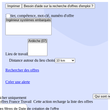
Imprimer
Besoin d'aide sur la recherche d'offres d'emploi ?
Métier, compétence, mot-clé, numéro d'offre
Lieu de travail
Distance autour du lieu choisi
Rechercher
des offres
Créer une alerte
Qui sont n
icher uniquement
 offres France Travail
Cette action recharge la liste des offres
les filtres de
Date de création
de l'offre