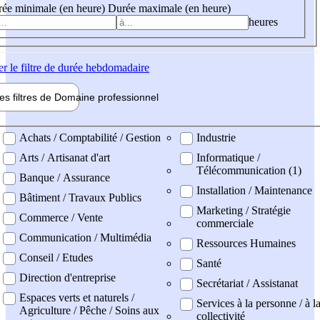
ée minimale (en heure)
Durée maximale (en heure)
heures
er
le filtre de durée hebdomadaire
les filtres de
Domaine pro
fessionnel
ne professionel
Achats / Comptabilité / Gestion
Industrie
Arts / Artisanat d'art
Informatique /
Télécommunication (1)
Banque / Assurance
Installation / Maintenance
Bâtiment / Travaux Publics
Marketing / Stratégie
Commerce / Vente
commerciale
Communication / Multimédia
Ressources Humaines
Conseil / Etudes
Santé
Direction d'entreprise
Secrétariat / Assistanat
Espaces verts et naturels /
Services à la personne / à l
Agriculture / Pêche / Soins aux
collectivité