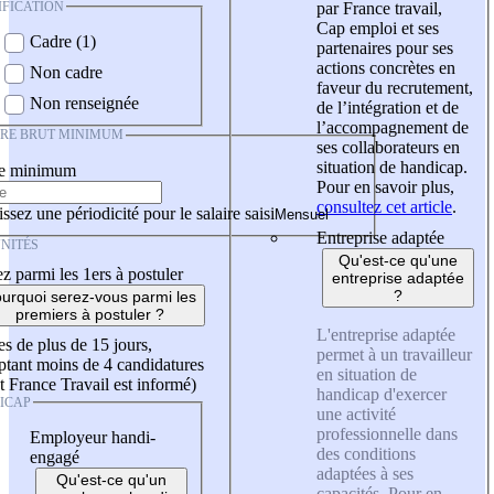
IFICATION
par France travail,
Cap emploi et ses
Cadre (1)
partenaires pour ses
actions concrètes en
Non cadre
faveur du recrutement,
Non renseignée
de l’intégration et de
l’accompagnement de
IRE BRUT MINIMUM
ses collaborateurs en
situation de handicap.
re minimum
Pour en savoir plus,
consultez cet article
.
ssez une périodicité pour le salaire saisi
Entreprise adaptée
NITÉS
Qu'est-ce qu'une
z parmi les 1ers à postuler
entreprise adaptée
?
urquoi serez-vous parmi les
premiers à postuler ?
L'entreprise adaptée
es de plus de 15 jours,
permet à un travailleur
tant moins de 4 candidatures
en situation de
t France Travail est informé)
handicap d'exercer
ICAP
une activité
professionnelle dans
Employeur handi-
des conditions
engagé
adaptées à ses
Qu'est-ce qu'un
capacités. Pour en