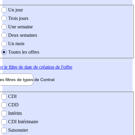
e création de l'offre
Un jour
Trois jours
Une semaine
Deux semaines
Un mois
Toutes les offres
er
le filtre de date de création de l'offre
les filtres de types de
Contrat
de contrat
CDI
CDD
Intérim
CDI Intérimaire
Saisonnier