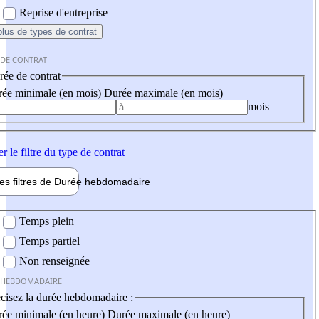
Reprise d'entreprise
plus
de types de contrat
 DE CONTRAT
ée de contrat
ée minimale (en mois)
Durée maximale (en mois)
mois
er
le filtre du type de contrat
les filtres de
Durée hebdo
madaire
 hebdomadaire
Temps plein
Temps partiel
Non renseignée
 HEBDOMADAIRE
cisez la durée hebdomadaire :
ée minimale (en heure)
Durée maximale (en heure)