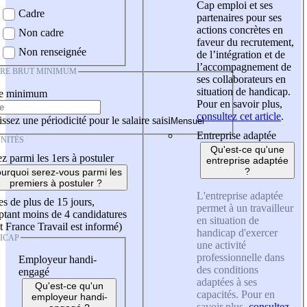
Cap emploi et ses
Cadre
partenaires pour ses
actions concrètes en
Non cadre
faveur du recrutement,
Non renseignée
de l’intégration et de
l’accompagnement de
IRE BRUT MINIMUM
ses collaborateurs en
situation de handicap.
re minimum
Pour en savoir plus,
consultez cet article
.
ssez une périodicité pour le salaire saisi
Entreprise adaptée
NITÉS
Qu'est-ce qu'une
z parmi les 1ers à postuler
entreprise adaptée
?
urquoi serez-vous parmi les
premiers à postuler ?
L'entreprise adaptée
es de plus de 15 jours,
permet à un travailleur
tant moins de 4 candidatures
en situation de
t France Travail est informé)
handicap d'exercer
ICAP
une activité
professionnelle dans
Employeur handi-
des conditions
engagé
adaptées à ses
Qu'est-ce qu'un
capacités. Pour en
employeur handi-
savoir plus,
consultez