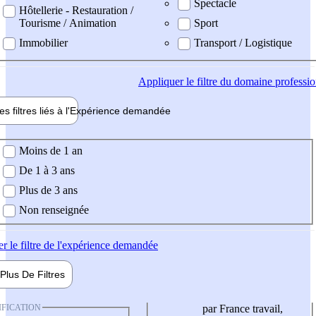
Spectacle
Hôtellerie - Restauration /
Tourisme / Animation
Sport
Immobilier
Transport / Logistique
Appliquer
le filtre du domaine professi
es filtres liés à l'
Expérience
demandée
ience demandée
Moins de 1 an
De 1 à 3 ans
Plus de 3 ans
Non renseignée
er
le filtre de l'expérience demandée
Plus De
Filtres
IFICATION
par France travail,