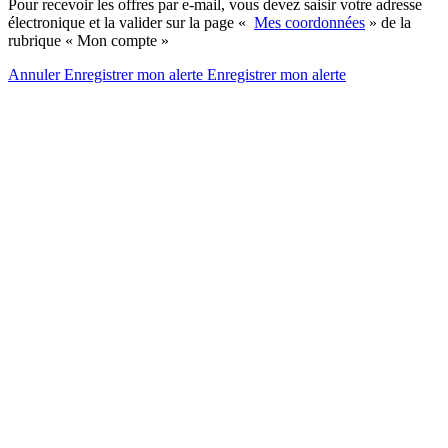
Pour recevoir les offres par e-mail, vous devez saisir votre adresse
électronique et la valider sur la page «
Mes coordonnées
» de la
rubrique « Mon compte »
Annuler
Enregistrer mon alerte
Enregistrer
mon alerte