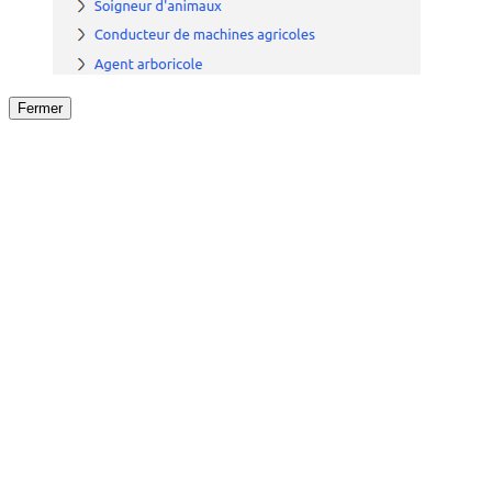
Fermer
Fermer
le détail de l'offre
/
Offre
sur
Offre précéden