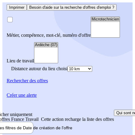
Imprimer
Besoin d'aide sur la recherche d'offres d'emploi ?
Métier, compétence, mot-clé, numéro d'offre
Lieu de travail
Distance autour du lieu choisi
Rechercher
des offres
Créer une alerte
Qui sont n
icher uniquement
 offres France Travail
Cette action recharge la liste des offres
les filtres de
Date de création
de l'offre