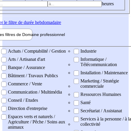
heures
er
le filtre de durée hebdomadaire
les filtres de
Domaine pro
fessionnel
ne professionel
Achats / Comptabilité / Gestion
Industrie
Arts / Artisanat d'art
Informatique /
Télécommunication
Banque / Assurance
Installation / Maintenance
Bâtiment / Travaux Publics
Marketing / Stratégie
Commerce / Vente
commerciale
Communication / Multimédia
Ressources Humaines
Conseil / Etudes
Santé
Direction d'entreprise
Secrétariat / Assistanat
Espaces verts et naturels /
Services à la personne / à l
Agriculture / Pêche / Soins aux
collectivité
animaux