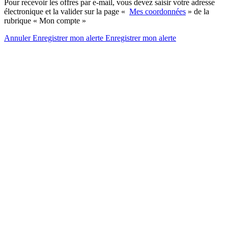
Pour recevoir les offres par e-mail, vous devez saisir votre adresse
électronique et la valider sur la page «
Mes coordonnées
» de la
rubrique « Mon compte »
Annuler
Enregistrer mon alerte
Enregistrer
mon alerte