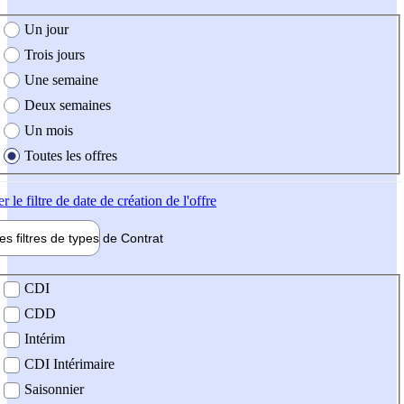
e création de l'offre
Un jour
Trois jours
Une semaine
Deux semaines
Un mois
Toutes les offres
er
le filtre de date de création de l'offre
les filtres de types de
Contrat
de contrat
CDI
CDD
Intérim
CDI Intérimaire
Saisonnier