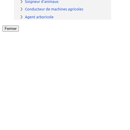
Fermer
Fermer
le détail de l'offre
/
Offre
sur
Offre précéden