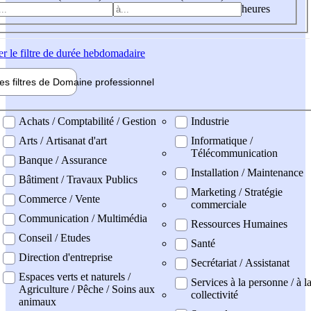
heures
er
le filtre de durée hebdomadaire
les filtres de
Domaine pro
fessionnel
ne professionel
Achats / Comptabilité / Gestion
Industrie
Arts / Artisanat d'art
Informatique /
Télécommunication
Banque / Assurance
Installation / Maintenance
Bâtiment / Travaux Publics
Marketing / Stratégie
Commerce / Vente
commerciale
Communication / Multimédia
Ressources Humaines
Conseil / Etudes
Santé
Direction d'entreprise
Secrétariat / Assistanat
Espaces verts et naturels /
Services à la personne / à l
Agriculture / Pêche / Soins aux
collectivité
animaux