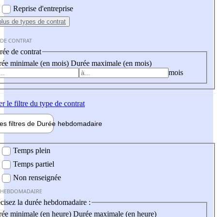
Reprise d'entreprise
plus
de types de contrat
 DE CONTRAT
ée de contrat
ée minimale (en mois)
Durée maximale (en mois)
mois
er
le filtre du type de contrat
les filtres de
Durée hebdo
madaire
 hebdomadaire
Temps plein
Temps partiel
Non renseignée
 HEBDOMADAIRE
cisez la durée hebdomadaire :
ée minimale (en heure)
Durée maximale (en heure)