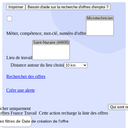
Imprimer
Besoin d'aide sur la recherche d'offres d'emploi ?
Métier, compétence, mot-clé, numéro d'offre
Lieu de travail
Distance autour du lieu choisi
Rechercher
des offres
Créer une alerte
Qui sont n
icher uniquement
 offres France Travail
Cette action recharge la liste des offres
les filtres de
Date de création
de l'offre