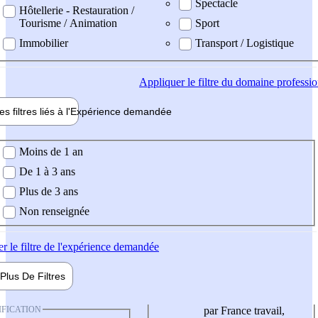
Spectacle
Hôtellerie - Restauration /
Tourisme / Animation
Sport
Immobilier
Transport / Logistique
Appliquer
le filtre du domaine professi
es filtres liés à l'
Expérience
demandée
ience demandée
Moins de 1 an
De 1 à 3 ans
Plus de 3 ans
Non renseignée
er
le filtre de l'expérience demandée
Plus De
Filtres
IFICATION
par France travail,