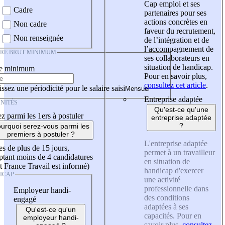
Cap emploi et ses
Cadre
partenaires pour ses
actions concrètes en
Non cadre
faveur du recrutement,
Non renseignée
de l’intégration et de
l’accompagnement de
IRE BRUT MINIMUM
ses collaborateurs en
situation de handicap.
re minimum
Pour en savoir plus,
consultez cet article
.
ssez une périodicité pour le salaire saisi
Entreprise adaptée
NITÉS
Qu'est-ce qu'une
z parmi les 1ers à postuler
entreprise adaptée
?
urquoi serez-vous parmi les
premiers à postuler ?
L'entreprise adaptée
es de plus de 15 jours,
permet à un travailleur
tant moins de 4 candidatures
en situation de
t France Travail est informé)
handicap d'exercer
ICAP
une activité
professionnelle dans
Employeur handi-
des conditions
engagé
adaptées à ses
Qu'est-ce qu'un
capacités. Pour en
employeur handi-
savoir plus,
consultez