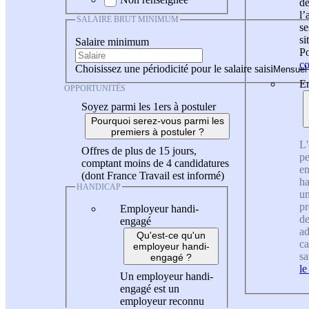
de
l
SALAIRE BRUT MINIMUM
se
si
Salaire minimum
Po
co
Choisissez une périodicité pour le salaire saisi
En
OPPORTUNITÉS
Soyez parmi les 1ers à postuler
Pourquoi serez-vous parmi les
premiers à postuler ?
L'
Offres de plus de 15 jours,
pe
comptant moins de 4 candidatures
en
(dont France Travail est informé)
ha
HANDICAP
un
pr
Employeur handi-
de
engagé
ad
Qu'est-ce qu'un
ca
employeur handi-
sa
engagé ?
le
Un employeur handi-
engagé est un
employeur reconnu