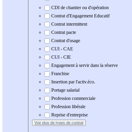
CDI de chantier ou d'opération
Contrat d'Engagement Educatif
Contrat intermittent
Contrat pacte
Contrat d'usage
CUI - CAE
CUI - CIE
Engagement à servir dans la réserve
Franchise
Insertion par l'activ.éco.
Portage salarial
Profession commerciale
Profession libérale
Reprise d'entreprise
Voir plus
de types de contrat