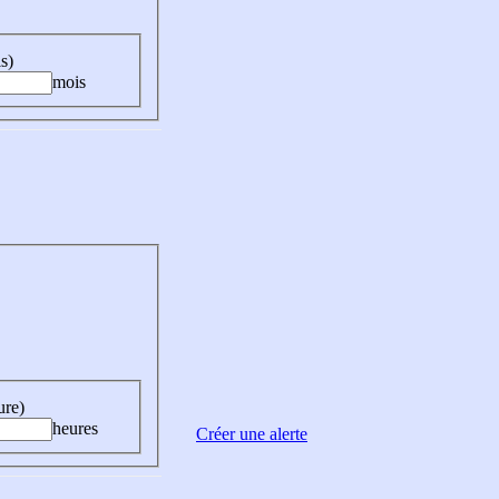
s)
mois
ure)
heures
Créer une alerte