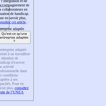
 l’intégration et de
’accompagnement de
s collaborateurs en
tuation de handicap.
ur en savoir plus,
nsultez cet article
.
treprise adaptée
Qu'est-ce qu'une
entreprise adaptée
?
entreprise adaptée
rmet à un travailleur
 situation de
ndicap d'exercer
e activité
ofessionnelle dans
s conditions
aptées à ses
pacités. Pour en
voir plus,
consultez
 site de l’UNEA
.