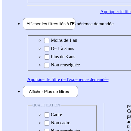
Appliquer
le fil
Afficher les filtres liés à l'
Expérience
demandée
Expérience demandée
Moins de 1 an
De 1 à 3 ans
Plus de 3 ans
Non renseignée
Appliquer
le filtre de l'expérience demandée
Afficher
Plus de
filtres
QUALIFICATION
pa
Ca
Cadre
pa
ac
Non cadre
fa
Non renseignée