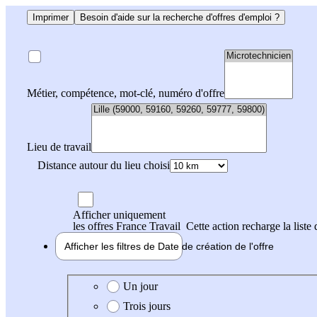
Imprimer
Besoin d'aide sur la recherche d'offres d'emploi ?
Métier, compétence, mot-clé, numéro d'offre
Lieu de travail
Distance autour du lieu choisi
Afficher uniquement
les offres France Travail
Cette action recharge la liste 
Afficher les filtres de
Date de création
de l'offre
Date de création de l'offre
Un jour
Trois jours