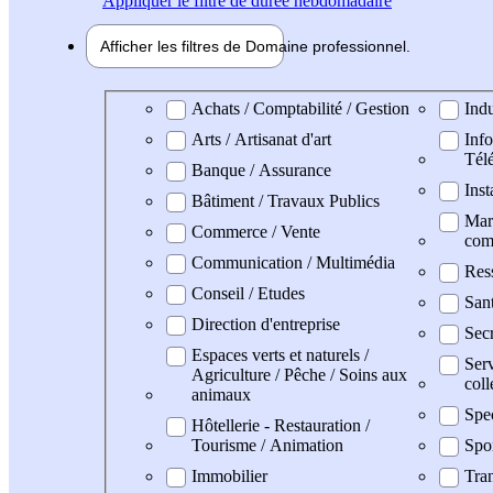
Appliquer
le filtre de durée hebdomadaire
Afficher les filtres de
Domaine pro
fessionnel
Domaine professionel
Achats / Comptabilité / Gestion
Indu
Arts / Artisanat d'art
Info
Tél
Banque / Assurance
Inst
Bâtiment / Travaux Publics
Mark
Commerce / Vente
com
Communication / Multimédia
Res
Conseil / Etudes
San
Direction d'entreprise
Secr
Espaces verts et naturels /
Serv
Agriculture / Pêche / Soins aux
coll
animaux
Spe
Hôtellerie - Restauration /
Tourisme / Animation
Spo
Immobilier
Tran