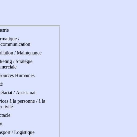
strie
rmatique /
écommunication
allation / Maintenance
eting / Stratégie
merciale
sources Humaines
té
étariat / Assistanat
ices à la personne / à la
ectivité
ctacle
rt
sport / Logistique