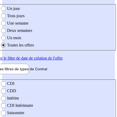
e création de l'offre
Un jour
Trois jours
Une semaine
Deux semaines
Un mois
Toutes les offres
er
le filtre de date de création de l'offre
les filtres de types de
Contrat
de contrat
CDI
CDD
Intérim
CDI Intérimaire
Saisonnier