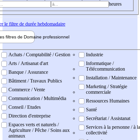
heures
er
le filtre de durée hebdomadaire
les filtres de
Domaine pro
fessionnel
ne professionel
Achats / Comptabilité / Gestion
Industrie
Arts / Artisanat d'art
Informatique /
Télécommunication
Banque / Assurance
Installation / Maintenance
Bâtiment / Travaux Publics
Marketing / Stratégie
Commerce / Vente
commerciale
Communication / Multimédia
Ressources Humaines
Conseil / Etudes
Santé
Direction d'entreprise
Secrétariat / Assistanat
Espaces verts et naturels /
Services à la personne / à l
Agriculture / Pêche / Soins aux
collectivité
animaux