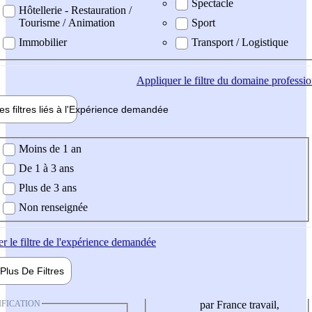
Spectacle
Hôtellerie - Restauration /
Tourisme / Animation
Sport
Immobilier
Transport / Logistique
Appliquer
le filtre du domaine professi
es filtres liés à l'
Expérience
demandée
ience demandée
Moins de 1 an
De 1 à 3 ans
Plus de 3 ans
Non renseignée
er
le filtre de l'expérience demandée
Plus De
Filtres
IFICATION
par France travail,