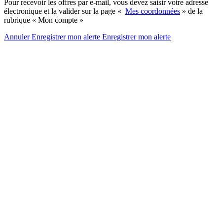
Pour recevoir les offres par e-mail, vous devez saisir votre adresse
électronique et la valider sur la page «
Mes coordonnées
» de la
rubrique « Mon compte »
Annuler
Enregistrer mon alerte
Enregistrer
mon alerte