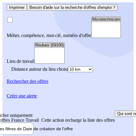
Imprimer
Besoin d'aide sur la recherche d'offres d'emploi ?
Métier, compétence, mot-clé, numéro d'offre
Lieu de travail
Distance autour du lieu choisi
Rechercher
des offres
Créer une alerte
Qui sont n
icher uniquement
 offres France Travail
Cette action recharge la liste des offres
les filtres de
Date de création
de l'offre