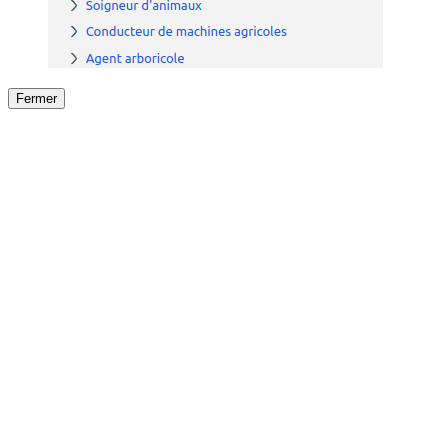
Fermer
Fermer
le détail de l'offre
/
Offre
sur
Offre précéden