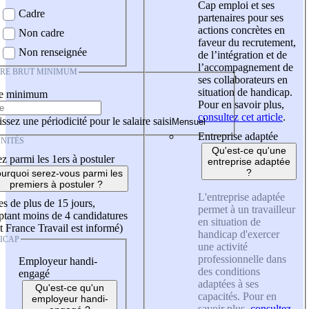
Cap emploi et ses
Cadre
partenaires pour ses
actions concrètes en
Non cadre
faveur du recrutement,
Non renseignée
de l’intégration et de
l’accompagnement de
IRE BRUT MINIMUM
ses collaborateurs en
situation de handicap.
re minimum
Pour en savoir plus,
consultez cet article
.
ssez une périodicité pour le salaire saisi
Entreprise adaptée
NITÉS
Qu'est-ce qu'une
z parmi les 1ers à postuler
entreprise adaptée
?
urquoi serez-vous parmi les
premiers à postuler ?
L'entreprise adaptée
es de plus de 15 jours,
permet à un travailleur
tant moins de 4 candidatures
en situation de
t France Travail est informé)
handicap d'exercer
ICAP
une activité
professionnelle dans
Employeur handi-
des conditions
engagé
adaptées à ses
Qu'est-ce qu'un
capacités. Pour en
employeur handi-
savoir plus,
consultez