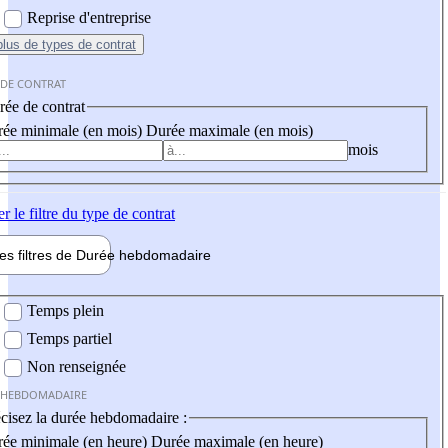
Reprise d'entreprise
plus
de types de contrat
 DE CONTRAT
ée de contrat
ée minimale (en mois)
Durée maximale (en mois)
mois
er
le filtre du type de contrat
les filtres de
Durée hebdo
madaire
 hebdomadaire
Temps plein
Temps partiel
Non renseignée
 HEBDOMADAIRE
cisez la durée hebdomadaire :
ée minimale (en heure)
Durée maximale (en heure)