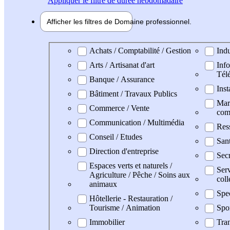
Appliquer
le filtre de durée hebdomadaire
Afficher les filtres de
Domaine pro
fessionnel
Domaine professionel
Achats / Comptabilité / Gestion
Indu
Arts / Artisanat d'art
Info
Tél
Banque / Assurance
Inst
Bâtiment / Travaux Publics
Mark
Commerce / Vente
com
Communication / Multimédia
Res
Conseil / Etudes
San
Direction d'entreprise
Secr
Espaces verts et naturels /
Serv
Agriculture / Pêche / Soins aux
coll
animaux
Spe
Hôtellerie - Restauration /
Tourisme / Animation
Spo
Immobilier
Tran