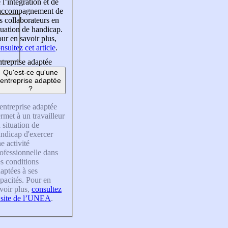
 l’intégration et de
’accompagnement de
s collaborateurs en
tuation de handicap.
ur en savoir plus,
nsultez cet article
.
treprise adaptée
Qu'est-ce qu'une
entreprise adaptée
?
entreprise adaptée
rmet à un travailleur
 situation de
ndicap d'exercer
e activité
ofessionnelle dans
s conditions
aptées à ses
pacités. Pour en
voir plus,
consultez
 site de l’UNEA
.