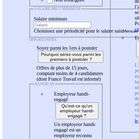
de
l
SALAIRE BRUT MINIMUM
se
si
Salaire minimum
Po
co
Choisissez une périodicité pour le salaire saisi
En
OPPORTUNITÉS
Soyez parmi les 1ers à postuler
Pourquoi serez-vous parmi les
premiers à postuler ?
L'
Offres de plus de 15 jours,
pe
comptant moins de 4 candidatures
en
(dont France Travail est informé)
ha
HANDICAP
un
pr
Employeur handi-
de
engagé
ad
Qu'est-ce qu'un
ca
employeur handi-
sa
engagé ?
le
Un employeur handi-
engagé est un
employeur reconnu