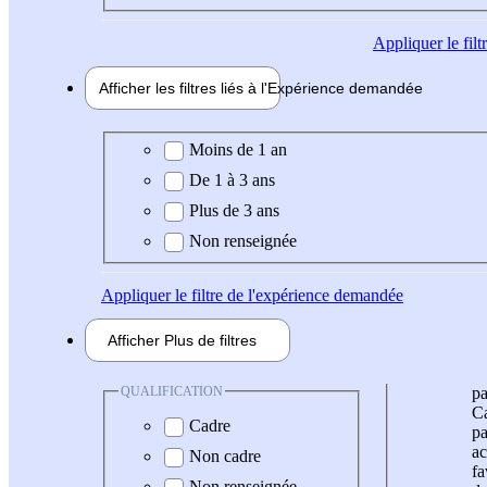
Appliquer
le fil
Afficher les filtres liés à l'
Expérience
demandée
Expérience demandée
Moins de 1 an
De 1 à 3 ans
Plus de 3 ans
Non renseignée
Appliquer
le filtre de l'expérience demandée
Afficher
Plus de
filtres
QUALIFICATION
pa
Ca
Cadre
pa
ac
Non cadre
fa
Non renseignée