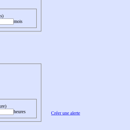
s)
mois
ure)
heures
Créer une alerte