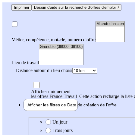
Imprimer
Besoin d'aide sur la recherche d'offres d'emploi ?
Métier, compétence, mot-clé, numéro d'offre
Lieu de travail
Distance autour du lieu choisi
Afficher uniquement
les offres France Travail
Cette action recharge la liste 
Afficher les filtres de
Date de création
de l'offre
Date de création de l'offre
Un jour
Trois jours