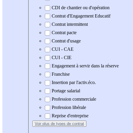
CDI de chantier ou d'opération
Contrat d'Engagement Educatif
Contrat intermittent
Contrat pacte
Contrat d'usage
CUI - CAE
CUI - CIE
Engagement à servir dans la réserve
Franchise
Insertion par l'activ.éco.
Portage salarial
Profession commerciale
Profession libérale
Reprise d'entreprise
Voir plus
de types de contrat