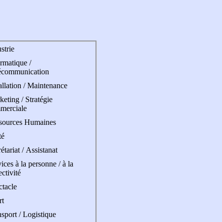
strie
rmatique /
écommunication
allation / Maintenance
eting / Stratégie
merciale
sources Humaines
té
étariat / Assistanat
ices à la personne / à la
ectivité
ctacle
rt
sport / Logistique