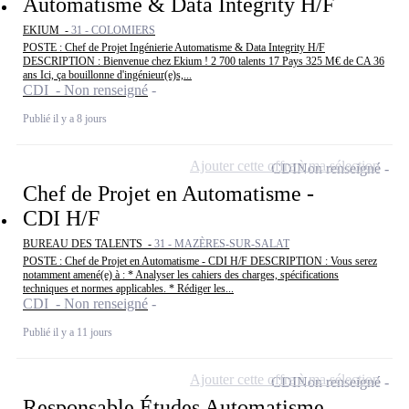
Automatisme & Data Integrity H/F
EKIUM -
31 - COLOMIERS
POSTE : Chef de Projet Ingénierie Automatisme & Data Integrity H/F
DESCRIPTION : Bienvenue chez Ekium ! 2 700 talents 17 Pays 325 M€ de CA 36
ans Ici, ça bouillonne d'ingénieur(e)s,...
CDI - Non renseigné
Publié il y a 8 jours
Ajouter cette offre à ma sélection
CDI
Non renseigné
Chef de Projet en Automatisme -
CDI H/F
BUREAU DES TALENTS -
31 - MAZÈRES-SUR-SALAT
POSTE : Chef de Projet en Automatisme - CDI H/F DESCRIPTION : Vous serez
notamment amené(e) à : * Analyser les cahiers des charges, spécifications
techniques et normes applicables. * Rédiger les...
CDI - Non renseigné
Publié il y a 11 jours
Ajouter cette offre à ma sélection
CDI
Non renseigné
Responsable Études Automatisme