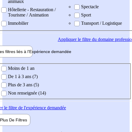
animaux
Spectacle
Hôtellerie - Restauration /
Tourisme / Animation
Sport
Immobilier
Transport / Logistique
Appliquer
le filtre du domaine professi
es filtres liés à l'
Expérience
demandée
ience demandée
Moins de 1 an
De 1 à 3 ans (7)
Plus de 3 ans (5)
Non renseignée (14)
er
le filtre de l'expérience demandée
Plus De
Filtres