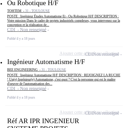
Ou Robotique H/F
TOHTEM -
31 - TOULOUSE
POSTE : Ingénieur Études Automatisme Et - Ou Robotique H/F DESCRIPTION :
Votre mission Dans le cadre de projets industriels complexes, vous intervenez sur la
conception et la réalisation de...
CDI - Non renseigné
Publié il y a 18 jours
Ajouter cette offre à ma sélection
CDI
Non renseigné
Ingénieur Automatisme H/F
BEE ENGINEERING -
31 - TOULOUSE
POSTE : Ingénieur Automatisme H/F DESCRIPTION : REJOIGNEZ LA RUCHE
! Un(e) Ingénieur(e) Automatisme, c'est quoi ? C'est la personne qui est le maître
d'oeuvre de l'automatisation des...
CDI - Non renseigné
Publié il y a 18 jours
Ajouter cette offre à ma sélection
CDI
Non renseigné
Réf AR IPR INGENIEUR