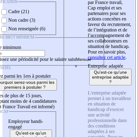
IFICATION
par France travail,
Cap emploi et ses
Cadre (21)
partenaires pour ses
actions concrètes en
Non cadre (3)
faveur du recrutement,
Non renseignée (6)
de l’intégration et de
l’accompagnement de
IRE BRUT MINIMUM
ses collaborateurs en
situation de handicap.
re minimum
Pour en savoir plus,
consultez cet article
.
ssez une périodicité pour le salaire saisi
Entreprise adaptée
NITÉS
Qu'est-ce qu'une
z parmi les 1ers à postuler
entreprise adaptée
?
urquoi serez-vous parmi les
premiers à postuler ?
L'entreprise adaptée
es de plus de 15 jours,
permet à un travailleur
tant moins de 4 candidatures
en situation de
t France Travail est informé)
handicap d'exercer
ICAP
une activité
professionnelle dans
Employeur handi-
des conditions
engagé
adaptées à ses
Qu'est-ce qu'un
capacités. Pour en