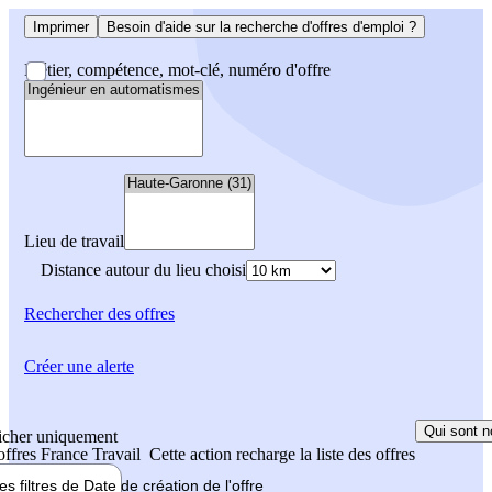
Imprimer
Besoin d'aide sur la recherche d'offres d'emploi ?
Métier, compétence, mot-clé, numéro d'offre
Lieu de travail
Distance autour du lieu choisi
Rechercher
des offres
Créer une alerte
Qui sont n
icher uniquement
 offres France Travail
Cette action recharge la liste des offres
les filtres de
Date de création
de l'offre