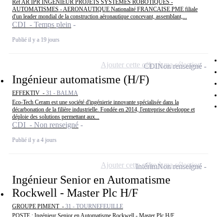
Réf AR IPR INGENIEUR PROJETS SYSTEMES ROBOTIQUES -
AUTOMATISMES - AERONAUTIQUE Nationalité FRANCAISE PME filiale
d'un leader mondial de la construction aéronautique concevant, assemblant,...
CDI - Temps plein
Publié il y a 19 jours
Ajouter cette offre à ma sélection
CDI
Non renseigné
Ingénieur automatisme (H/F)
EFFEKTIV -
31 - BALMA
Eco-Tech Ceram est une société d'ingénierie innovante spécialisée dans la
décarbonation de la filière industrielle. Fondée en 2014, l'entreprise développe et
déploie des solutions permettant aux...
CDI - Non renseigné
Publié il y a 4 jours
Ajouter cette offre à ma sélection
Intérim
Non renseigné
Ingénieur Senior en Automatisme
Rockwell - Master Plc H/F
GROUPE PIMENT -
31 - TOURNEFEUILLE
POSTE : Ingénieur Senior en Automatisme Rockwell - Master Plc H/F