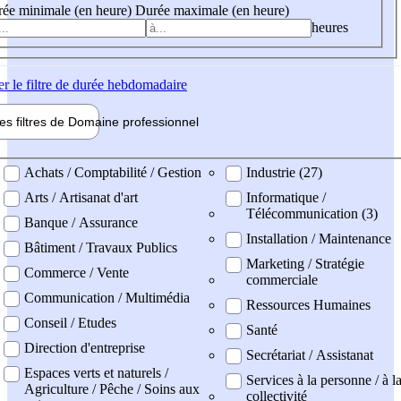
ée minimale (en heure)
Durée maximale (en heure)
heures
er
le filtre de durée hebdomadaire
les filtres de
Domaine pro
fessionnel
ne professionel
Achats / Comptabilité / Gestion
Industrie (27)
Arts / Artisanat d'art
Informatique /
Télécommunication (3)
Banque / Assurance
Installation / Maintenance
Bâtiment / Travaux Publics
Marketing / Stratégie
Commerce / Vente
commerciale
Communication / Multimédia
Ressources Humaines
Conseil / Etudes
Santé
Direction d'entreprise
Secrétariat / Assistanat
Espaces verts et naturels /
Services à la personne / à l
Agriculture / Pêche / Soins aux
collectivité