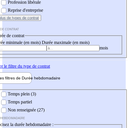
Profession libérale
Reprise d'entreprise
plus
de types de contrat
 DE CONTRAT
ée de contrat
ée minimale (en mois)
Durée maximale (en mois)
mois
er
le filtre du type de contrat
les filtres de
Durée hebdo
madaire
 hebdomadaire
Temps plein (3)
Temps partiel
Non renseignée (27)
 HEBDOMADAIRE
cisez la durée hebdomadaire :