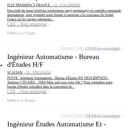
ELECTROIMPACT FRANCE -
31 - COLOMIERS
Descriptif du poste:\n\nNous recherchons un(e) ingénieur(e) en contrôle-commande,
automatisme, pour rejoindre notre équipe et participer à la croissance de l'entité
France sur les projets robotiques...
CDI - Non renseigné
Publié il y a 12 jours
Ajouter cette offre à ma sélection
CDI
Non renseigné
Ingénieur Automatisme - Bureau
d'Études H/F
SCALIAN -
31 - TOULOUSE
POSTE : Ingénieur Automatisme - Bureau d'Études H/F DESCRIPTION :
Toulouse CDI 42K€ - 55K€ Mais quel sera votre rôle ? Vous rejoindrez notre
bureau d'études spécialisé dans la conception de...
CDI - Non renseigné
Publié il y a 18 jours
Ajouter cette offre à ma sélection
CDI
Non renseigné
Ingénieur Études Automatisme Et -