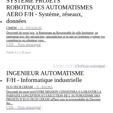
SYSTEME PROJETS
ROBOTIQUES AUTOMATISMES
AERO F/H - Système, réseaux,
données
CIMEM -
31 - TOULOUSE
Descriptif du poste:\n\n \n Rapportant au Responsable du pôle Ingénierie, en
partenariat avec des mécaniciens, automaticiens et en tant qu’ingénieur système vos
compétences en robotique vous...
CDI - Non renseigné
Publié il y a 20 jours
Ajouter cette offre à ma sélection
CDI
Non renseigné
INGENIEUR AUTOMATISME
F/H - Informatique industrielle
ECO-TECH CERAM -
31 - BALMA
Descriptif du poste:\n\nVOTRE MISSION CONSISTERA A GARANTIR LA
PARFAITE CONCEPTION ET EXECUTION DE L’AUTOMATISME DES
PROJETS D’ECO-TECH CERAM.\nPlacé sous la responsabilité du Directeur
des...
CDI - Non renseigné