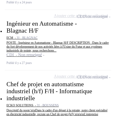
Publié il y a 24 jours
Ajouter cette offre à ma sélection
CDI
Non renseigné
Ingénieur en Automatisme -
Blagnac H/F
ECM -
31 - BLAGNAC
POSTE : Ingénieur en Automatisme - Blagnac H/F DESCRIPTION : Dans le cadre
du fort développement de nos activités liées à l'Usine du Futur et aux systèmes
industriels de pointe, nous recherchons...
CDI - Non renseigné
Publié il y a 27 jours
Ajouter cette offre à ma sélection
CDI
Non renseigné
Chef de projet en automatisme
industriel (h/f) F/H - Informatique
industrielle
ECKO SOLUTIONS -
31 - BOUSSENS
Descriptif du poste:\n\nDans le cadre d'un départ à la retraite, notre client spécialisé
en électricité industrielle, recrute un Chef de projet (h/f).\n\n\n\nL'entreprise