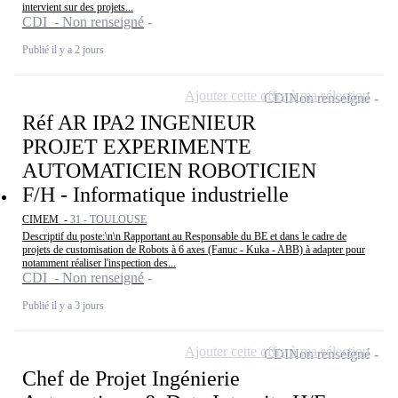
intervient sur des projets...
CDI - Non renseigné
Publié il y a 2 jours
Ajouter cette offre à ma sélection
CDI
Non renseigné
Réf AR IPA2 INGENIEUR
PROJET EXPERIMENTE
AUTOMATICIEN ROBOTICIEN
F/H - Informatique industrielle
CIMEM -
31 - TOULOUSE
Descriptif du poste:\n\n Rapportant au Responsable du BE et dans le cadre de
projets de customisation de Robots à 6 axes (Fanuc - Kuka - ABB) à adapter pour
notamment réaliser l'inspection des...
CDI - Non renseigné
Publié il y a 3 jours
Ajouter cette offre à ma sélection
CDI
Non renseigné
Chef de Projet Ingénierie