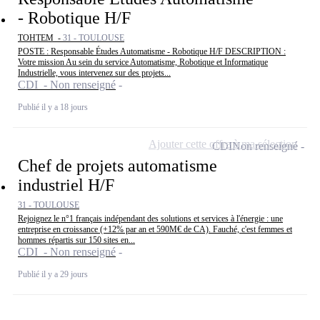
- Robotique H/F
TOHTEM -
31 - TOULOUSE
POSTE : Responsable Études Automatisme - Robotique H/F DESCRIPTION :
Votre mission Au sein du service Automatisme, Robotique et Informatique
Industrielle, vous intervenez sur des projets...
CDI - Non renseigné
Publié il y a 18 jours
Ajouter cette offre à ma sélection
CDI
Non renseigné
Chef de projets automatisme
industriel H/F
31 - TOULOUSE
Rejoignez le n°1 français indépendant des solutions et services à l'énergie : une
entreprise en croissance (+12% par an et 590M€ de CA). Fauché, c'est femmes et
hommes répartis sur 150 sites en...
CDI - Non renseigné
Publié il y a 29 jours