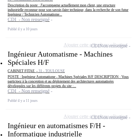
Description du poste : J'accompagne actuellement mon client, une structure
industrielle reconnue pour son savoir-faire technique, dans la recherche de son futur
Ingénieur / Technicien Automatisme...
CDI - Non renseigné
Publié il y a 10 jours
Ajouter cette offre à ma sélection
CDI
Non renseigné
Ingénieur Automatisme - Machines
Spéciales H/F
CABINET FITAE -
31 - TOULOUSE
POSTE : Ingénieur Automatisme - Machines Spéciales H/F DESCRIPTION : Vous
participez à la conception et au déploiement des architectures automatisées
développées sur les différents projets du site :...
CDI - Non renseigné
Publié il y a 11 jours
Ajouter cette offre à ma sélection
CDI
Non renseigné
Ingénieur en automatismes F/H -
Informatique industrielle