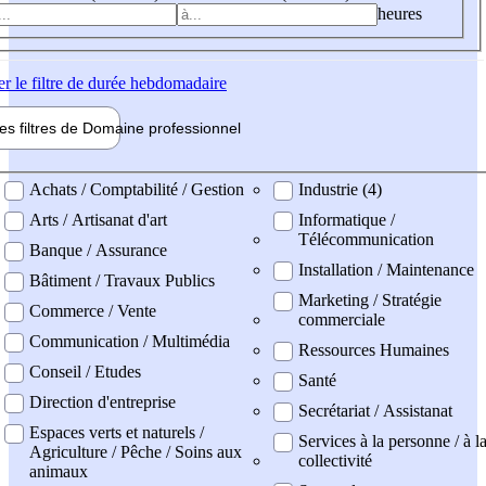
heures
er
le filtre de durée hebdomadaire
les filtres de
Domaine pro
fessionnel
ne professionel
Achats / Comptabilité / Gestion
Industrie (4)
Arts / Artisanat d'art
Informatique /
Télécommunication
Banque / Assurance
Installation / Maintenance
Bâtiment / Travaux Publics
Marketing / Stratégie
Commerce / Vente
commerciale
Communication / Multimédia
Ressources Humaines
Conseil / Etudes
Santé
Direction d'entreprise
Secrétariat / Assistanat
Espaces verts et naturels /
Services à la personne / à l
Agriculture / Pêche / Soins aux
collectivité
animaux