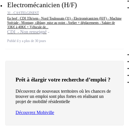
Electromécanicien (H/F)
31 - CASTELGINEST
En bref : CDI 35h/sem - Nord Toulousain (31) - Electromécanicien (H/F) - Machine
Spéciale - Montage, câblage, mise au point - Atelier + déplacements - Salaire de
33K€ à 40K€ + Véhicule de...
CDI - Non renseigné
Publié il y a plus de 30 jours
Prêt à élargir votre recherche d’emploi ?
Découvrez de nouveaux territoires où les chances de
trouver un emploi sont plus fortes en réalisant un
projet de mobilité résidentielle
Découvrez Mobiville