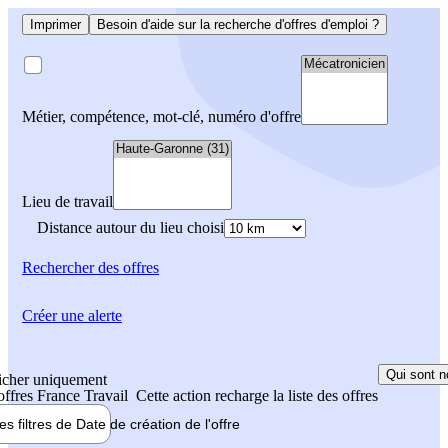
Imprimer
Besoin d'aide sur la recherche d'offres d'emploi ?
Métier, compétence, mot-clé, numéro d'offre
Lieu de travail
Distance autour du lieu choisi
Rechercher
des offres
Créer une alerte
Qui sont n
icher uniquement
 offres France Travail
Cette action recharge la liste des offres
les filtres de
Date de création
de l'offre