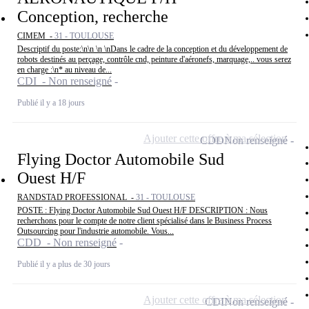
Conception, recherche
CIMEM -
31 - TOULOUSE
Descriptif du poste:\n\n \n \nDans le cadre de la conception et du développement de
robots destinés au perçage, contrôle cnd, peinture d'aéronefs, marquage,.. vous serez
en charge :\n* au niveau de...
CDI - Non renseigné
Publié il y a 18 jours
Ajouter cette offre à ma sélection
CDD
Non renseigné
Flying Doctor Automobile Sud
Ouest H/F
RANDSTAD PROFESSIONAL -
31 - TOULOUSE
POSTE : Flying Doctor Automobile Sud Ouest H/F DESCRIPTION : Nous
recherchons pour le compte de notre client spécialisé dans le Business Process
Outsourcing pour l'industrie automobile. Vous...
CDD - Non renseigné
Publié il y a plus de 30 jours
Ajouter cette offre à ma sélection
CDI
Non renseigné