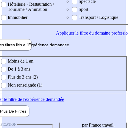
Spectacle
Hôtellerie - Restauration /
Tourisme / Animation
Sport
Immobilier
Transport / Logistique
Appliquer
le filtre du domaine professi
es filtres liés à l'
Expérience
demandée
ience demandée
Moins de 1 an
De 1 à 3 ans
Plus de 3 ans (2)
Non renseignée (1)
er
le filtre de l'expérience demandée
Plus De
Filtres
IFICATION
par France travail,