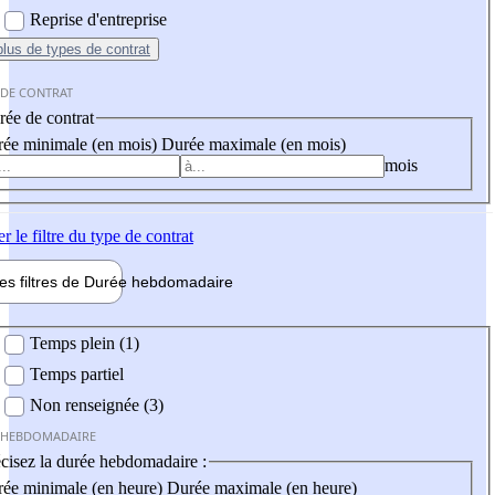
Reprise d'entreprise
plus
de types de contrat
 DE CONTRAT
ée de contrat
ée minimale (en mois)
Durée maximale (en mois)
mois
er
le filtre du type de contrat
les filtres de
Durée hebdo
madaire
 hebdomadaire
Temps plein (1)
Temps partiel
Non renseignée (3)
 HEBDOMADAIRE
cisez la durée hebdomadaire :
ée minimale (en heure)
Durée maximale (en heure)