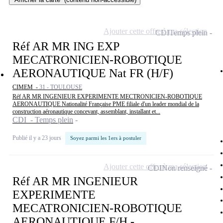
Ajouter cette offre à ma sélection
CDI
Temps plein
Réf AR MR ING EXP
MECATRONICIEN-ROBOTIQUE
AERONAUTIQUE Nat FR (H/F)
CIMEM -
31 - TOULOUSE
Réf AR MR INGENIEUR EXPERIMENTE MECTRONICIEN-ROBOTIQUE
AERONAUTIQUE Nationalité Française PME filiale d'un leader mondial de la
construction aéronautique concevant, assemblant, installant et...
CDI - Temps plein
Publié il y a 23 jours
Soyez parmi les 1ers à postuler
Ajouter cette offre à ma sélection
CDI
Non renseigné
Réf AR MR INGENIEUR
EXPERIMENTE
MECATRONICIEN-ROBOTIQUE
AERONAUTIQUE F/H -