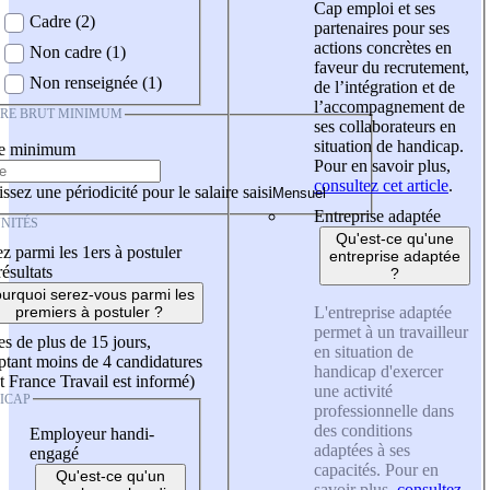
Cap emploi et ses
Cadre (2)
partenaires pour ses
actions concrètes en
Non cadre (1)
faveur du recrutement,
Non renseignée (1)
de l’intégration et de
l’accompagnement de
IRE BRUT MINIMUM
ses collaborateurs en
situation de handicap.
re minimum
Pour en savoir plus,
consultez cet article
.
ssez une périodicité pour le salaire saisi
Entreprise adaptée
NITÉS
Qu'est-ce qu'une
z parmi les 1ers à postuler
entreprise adaptée
résultats
?
urquoi serez-vous parmi les
L'entreprise adaptée
premiers à postuler ?
permet à un travailleur
es de plus de 15 jours,
en situation de
tant moins de 4 candidatures
handicap d'exercer
t France Travail est informé)
une activité
ICAP
professionnelle dans
des conditions
Employeur handi-
adaptées à ses
engagé
capacités. Pour en
Qu'est-ce qu'un
savoir plus,
consultez