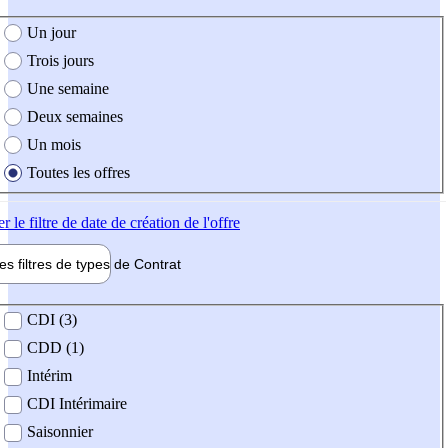
e création de l'offre
Un jour
Trois jours
Une semaine
Deux semaines
Un mois
Toutes les offres
er
le filtre de date de création de l'offre
les filtres de types de
Contrat
de contrat
CDI (3)
CDD (1)
Intérim
CDI Intérimaire
Saisonnier