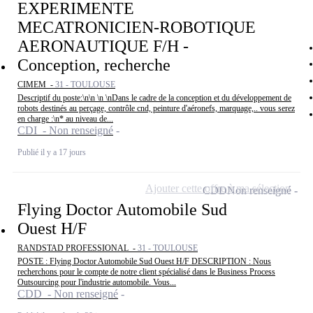
EXPERIMENTE
MECATRONICIEN-ROBOTIQUE
AERONAUTIQUE F/H -
Conception, recherche
CIMEM -
31 - TOULOUSE
Descriptif du poste:\n\n \n \nDans le cadre de la conception et du développement de
robots destinés au perçage, contrôle cnd, peinture d'aéronefs, marquage,.. vous serez
en charge :\n* au niveau de...
CDI - Non renseigné
Publié il y a 17 jours
Ajouter cette offre à ma sélection
CDD
Non renseigné
Flying Doctor Automobile Sud
Ouest H/F
RANDSTAD PROFESSIONAL -
31 - TOULOUSE
POSTE : Flying Doctor Automobile Sud Ouest H/F DESCRIPTION : Nous
recherchons pour le compte de notre client spécialisé dans le Business Process
Outsourcing pour l'industrie automobile. Vous...
CDD - Non renseigné