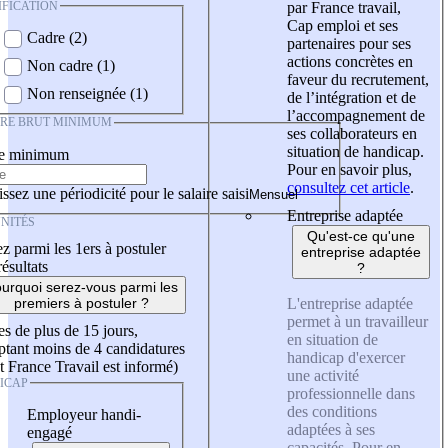
IFICATION
par France travail,
Cap emploi et ses
Cadre (2)
partenaires pour ses
actions concrètes en
Non cadre (1)
faveur du recrutement,
Non renseignée (1)
de l’intégration et de
l’accompagnement de
IRE BRUT MINIMUM
ses collaborateurs en
situation de handicap.
re minimum
Pour en savoir plus,
consultez cet article
.
ssez une périodicité pour le salaire saisi
Entreprise adaptée
NITÉS
Qu'est-ce qu'une
z parmi les 1ers à postuler
entreprise adaptée
résultats
?
urquoi serez-vous parmi les
L'entreprise adaptée
premiers à postuler ?
permet à un travailleur
es de plus de 15 jours,
en situation de
tant moins de 4 candidatures
handicap d'exercer
t France Travail est informé)
une activité
ICAP
professionnelle dans
des conditions
Employeur handi-
adaptées à ses
engagé
capacités. Pour en