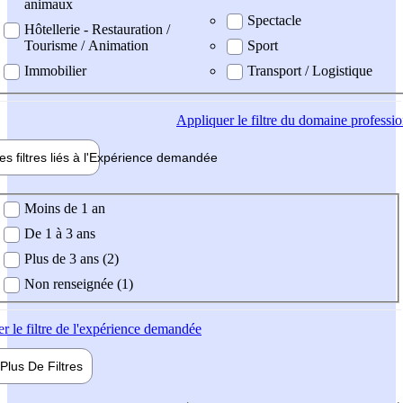
animaux
Spectacle
Hôtellerie - Restauration /
Tourisme / Animation
Sport
Immobilier
Transport / Logistique
Appliquer
le filtre du domaine professi
es filtres liés à l'
Expérience
demandée
ience demandée
Moins de 1 an
De 1 à 3 ans
Plus de 3 ans (2)
Non renseignée (1)
er
le filtre de l'expérience demandée
Plus De
Filtres