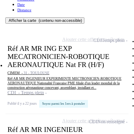
Date
Distance
Afficher la carte
(contenu non-accessible)
Ajouter cette offre à ma sélection
CDI
Temps plein
Réf AR MR ING EXP
MECATRONICIEN-ROBOTIQUE
AERONAUTIQUE Nat FR (H/F)
CIMEM -
31 - TOULOUSE
Réf AR MR INGENIEUR EXPERIMENTE MECTRONICIEN-ROBOTIQUE
AERONAUTIQUE Nationalité Française PME filiale d'un leader mondial de la
construction aéronautique concevant, assemblant, installant et...
CDI - Temps plein
Publié il y a 22 jours
Soyez parmi les 1ers à postuler
Ajouter cette offre à ma sélection
CDI
Non renseigné
Réf AR MR INGENIEUR