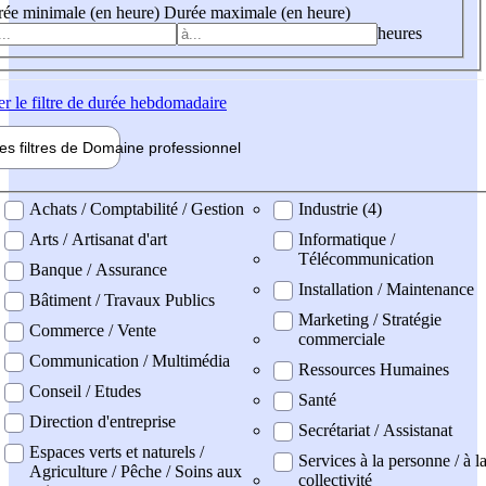
ée minimale (en heure)
Durée maximale (en heure)
heures
er
le filtre de durée hebdomadaire
les filtres de
Domaine pro
fessionnel
ne professionel
Achats / Comptabilité / Gestion
Industrie (4)
Arts / Artisanat d'art
Informatique /
Télécommunication
Banque / Assurance
Installation / Maintenance
Bâtiment / Travaux Publics
Marketing / Stratégie
Commerce / Vente
commerciale
Communication / Multimédia
Ressources Humaines
Conseil / Etudes
Santé
Direction d'entreprise
Secrétariat / Assistanat
Espaces verts et naturels /
Services à la personne / à l
Agriculture / Pêche / Soins aux
collectivité