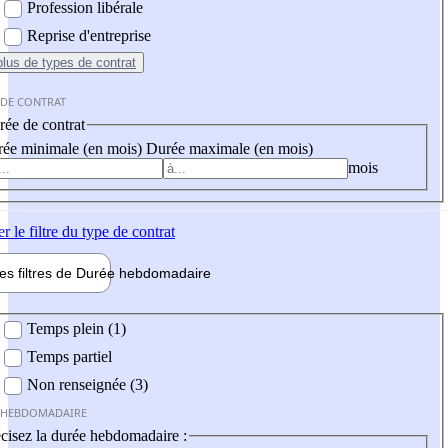
Profession libérale
Reprise d'entreprise
plus
de types de contrat
 DE CONTRAT
ée de contrat
ée minimale (en mois)
Durée maximale (en mois)
mois
er
le filtre du type de contrat
les filtres de
Durée hebdo
madaire
 hebdomadaire
Temps plein (1)
Temps partiel
Non renseignée (3)
 HEBDOMADAIRE
cisez la durée hebdomadaire :