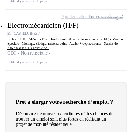
Publié il y a plus de 30 jours
Ajouter cette offre à ma sélection
CDI
Non renseigné
Electromécanicien (H/F)
31 - CASTELGINEST
En bref : CDI 35h/sem - Nord Toulousain (31) - Electromécanicien (H/F) - Machine
Spéciale - Montage, câblage, mise au point - Atelier + déplacements - Salaire de
33K€ à 40K€ + Véhicule de...
CDI - Non renseigné
Publié il y a plus de 30 jours
Prêt à élargir votre recherche d’emploi ?
Découvrez de nouveaux territoires où les chances de
trouver un emploi sont plus fortes en réalisant un
projet de mobilité résidentielle