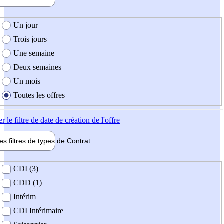
e création de l'offre
Un jour
Trois jours
Une semaine
Deux semaines
Un mois
Toutes les offres
er
le filtre de date de création de l'offre
les filtres de types de
Contrat
de contrat
CDI (3)
CDD (1)
Intérim
CDI Intérimaire