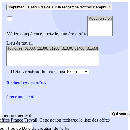
Imprimer
Besoin d'aide sur la recherche d'offres d'emploi ?
Métier, compétence, mot-clé, numéro d'offre
Lieu de travail
Distance autour du lieu choisi
Rechercher
des offres
Créer une alerte
Qui sont n
icher uniquement
 offres France Travail
Cette action recharge la liste des offres
les filtres de
Date de création
de l'offre